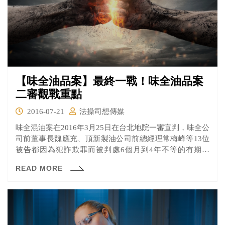
【味全油品案】最終一戰！味全油品案
二審觀戰重點
2016-07-21
法操司想傳媒
味全混油案在2016年3月25日在台北地院一審宣判，味全公
司前董事長魏應充、頂新製油公司前總經理常梅峰等13位
被告都因為犯詐欺罪而被判處6個月到4年不等的有期徒
刑，味全公司也被判罰新台幣1550萬元。
READ MORE