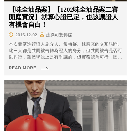
【味全油品案】【1202味全油品案二審
開庭實況】就算心證已定，也該讓證人
有機會自白！
2016-12-02
法操司想傳媒
本次開庭進行證人施介人、常梅峯、魏應充的交互詰問。
此三人都是共同被告轉為證人的身分，但共同被告是否可
以作證，雖然學說上是有爭議的，但實務認為可行，因此
本案法官在程序開始前，已經諭知這三位是以「證人」的
READ MORE
身分回答問題，也作了相關的權利告知，因此三位證人亦
有作成不作偽證的具結。下文也稱呼此三位為證人。