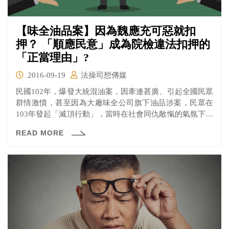
【味全油品案】因為魏應充可惡就扣
押？ 「順應民意」成為院檢違法扣押的
「正當理由」?
2016-09-19
法操司想傳媒
民國102年，爆發大統混油案，因牽連甚廣、引起全國民眾
群情激憤，甚至因為大廠味全公司旗下油品涉案，民眾在
103年發起「滅頂行動」，當時在社會同仇敵愾的氣氛下，
檢方也不敢大意，於同年10月起訴，並大舉扣押時任味全
READ MORE
董事長的魏應充名下財產，包含不動產、股票、存款等
等，聽聞檢方此舉，一般民眾莫不予以肯定。