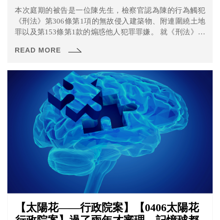
本次庭期的被告是一位陳先生，檢察官認為陳的行為觸犯
《刑法》第306條第1項的無故侵入建築物、附連圍繞土地
罪以及第153條第1款的煽惑他人犯罪罪嫌。 就《刑法》第
306條第1項規定，「無故侵入他人住宅、建築物或附連圍
READ MORE
繞之土地或船艦者，處一年以下有期徒刑、拘役或三百元
以下罰金 」，有疑問的是行政院建築物究竟是否該當「他
人住宅、建築物或附連圍繞之土地或船艦」，有論者認為
本條保護的是是住居安寧的法益，而行政院並非供人居住
的住宅。
【太陽花——行政院案】【0406太陽花