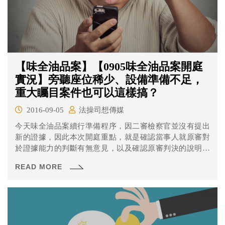
【味全油品案】【0905味全油品案開庭
實況】旁聽座位稀少、設備準備不足，
重大矚目案件也可以這樣搞？
2016-09-05
法操司想傳媒
今天味全油品案續行準備程序，因二審檢察官並沒有提出
新的證據，因此本次開庭重點，就是確認當事人就原審對
於證據能力的判斷有無意見，以及確認原審判決的說明有
無缺漏。 因為本案將在二審定讞，這最後一戰也讓檢辯兩
READ MORE
造在法官筆錄上的用詞十分謹慎小心，例如被告在案發時
的職稱為何？要求提出報告的到底是「屏東縣衛生局」還
是「衛福部」？主管機關到工廠時到底是去「查封」還是
「查察」？在今天的準備程序上都花了很多時間整理釐
清。