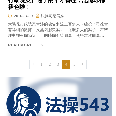
行政院案】過了兩年才審理，記憶球都
褪色啦！
2016-04-13
法操司想傳媒
太陽花行政院案牽涉的被告多達上百多人（編按：司改會
有詳細的數據：反黑箱服貿案），這麼多人的案子，在審
理中卻有間隔近一年的時間不曾開庭，使得本次開庭距離
事發時間已有兩年之久。雖然不知是否有什麼特殊的理
READ MORE
由，但可以肯定的是，不僅等到花兒都謝了，也等到證人
也都快把事情給忘記了。
<
1
2
3
4
5
>