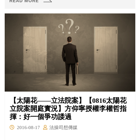
READ MORE
【太陽花——立法院案】【0816太陽花
立院案開庭實況】方仰寧授權李權哲指
揮：好一個爭功諉過
2016-08-17
法操司想傳媒