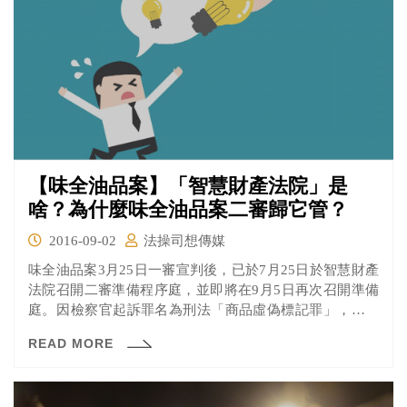
【味全油品案】「智慧財產法院」是
啥？為什麼味全油品案二審歸它管？
2016-09-02
法操司想傳媒
味全油品案3月25日一審宣判後，已於7月25日於智慧財產
法院召開二審準備程序庭，並即將在9月5日再次召開準備
庭。­­因檢察官起訴罪名為刑法「商品虛偽標記罪」，屬智
慧財產法院的管轄範圍，只要刑案罪名包含此罪，提出上
READ MORE
訴後，二審即由智慧財產法院審理，並且二審即定讞、無
法再上訴三審。因此，味全案二審的審理結果相當值得關
注。