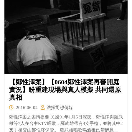
【鄭性澤案】【0604鄭性澤案再審開庭
實況】盼重建現場與真人模擬 共同還原
真相
2016-06-04
法操司想傳媒
鄭性澤案之案情提要 民國91年1月5日深夜，鄭性澤與羅武
雄等7人在台中KTV唱歌，羅武雄帶有4支手槍，並將其中2
支手槍交由鄭性澤保管。 羅武雄唱歌喝酒後已帶醉意，因