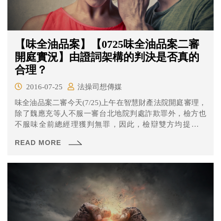
【味全油品案】【0725味全油品案二審
開庭實況】由證詞架構的判決是否真的
合理？
2016-07-25
法操司想傳媒
味全油品案二審今天(7/25)上午在智慧財產法院開庭審理，
除了魏應充等人不服一審台北地院判處詐欺罪外，檢方也
不服味全前總經理獲判無罪，因此，檢辯雙方均提起上
訴。 此次雙方交鋒，似乎在開庭前就已展開，魏應充的辯
READ MORE
護律師在審前接受媒體採訪，痛批一審法院「判決當小說
寫」，並預告在二審的訴訟策略。魏應充與常梅峰等味全
和頂新高層，也在開庭時一再強調自己無罪。究竟味全油
品案二審第一戰，庭內庭外發生了什麼事呢？就讓《法
操》帶大家一探究竟。