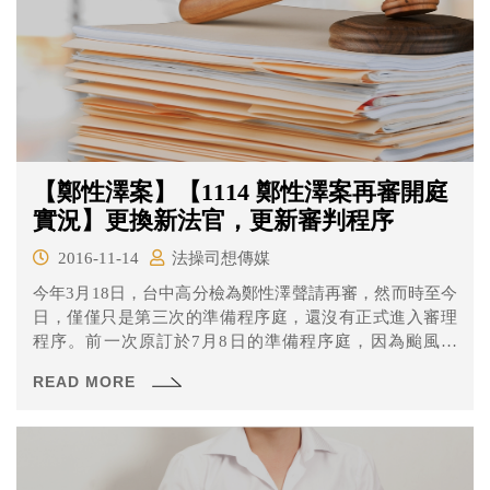
【鄭性澤案】【1114 鄭性澤案再審開庭
實況】更換新法官，更新審判程序
2016-11-14
法操司想傳媒
今年3月18日，台中高分檢為鄭性澤聲請再審，然而時至今
日，僅僅只是第三次的準備程序庭，還沒有正式進入審理
程序。前一次原訂於7月8日的準備程序庭，因為颱風來
襲，所以多延宕了一個月，遲至8月9日才開庭。 而本次準
READ MORE
備程序會間隔這麼久，原因是更換了法官，必須要更新審
判程序。