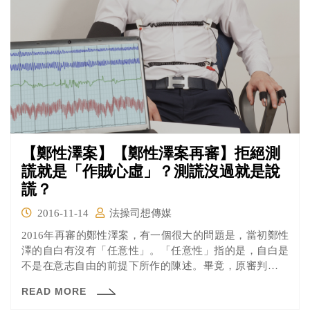
【鄭性澤案】【鄭性澤案再審】拒絕測
謊就是「作賊心虛」？測謊沒過就是說
謊？
2016-11-14
法操司想傳媒
2016年再審的鄭性澤案，有一個很大的問題是，當初鄭性
澤的自白有沒有「任意性」。「任意性」指的是，自白是
不是在意志自由的前提下所作的陳述。畢竟，原審判決幾
乎是完全以自白作為有罪判決的依據。因此，鄭性澤是任
READ MORE
憑己意作出自白，還是因為遭刑求被迫自白，就需要釐