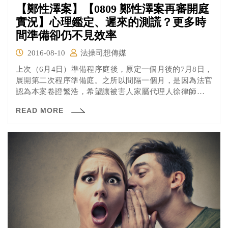
【鄭性澤案】【0809 鄭性澤案再審開庭
實況】心理鑑定、遲來的測謊？更多時
間準備卻仍不見效率
2016-08-10
法操司想傳媒
上次（6月4日）準備程序庭後，原定一個月後的7月8日，
展開第二次程序準備庭。之所以間隔一個月，是因為法官
認為本案卷證繁浩，希望讓被害人家屬代理人徐律師，有
充足時間閱卷、了解案情。準備程序庭的功用，就在於對
READ MORE
各證據的證據能力表示意見，以及雙方提出有無要再行調
查的證據，而由於因颱風來襲，使第二次庭期又延至8月9
日，時間更為充足，但訴訟程序卻仍不見效率。 本次徐律
師閱卷後發現，被害人家屬曾經表示「依法處理」，進一
步指出實務上確實也會將「依法處理」解釋作有提告的意
思。法院採納此意見，徐律師因而轉為告訴代理人。近一
個月前，告訴人又另外再委任兩位律師。而這兩位律師也
尚未充分閱卷、了解案情，再度減緩了訴訟的進行速度。