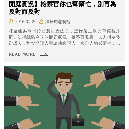
開庭實況】檢察官你也幫幫忙，別再為
反對而反對
2016-09-20
法操司想傳媒
味全油案今日於智慧財產法院，進行第三次的準備程序
庭。法操綜觀今天的開庭狀況，檢察官孤身一人力拼眾多
辯護人，對於辯護人聲請傳喚證人、鑑定人的必要性，都
有表示意見。 然而，法操認為，檢察官似乎並不如辯護人
READ MORE
清楚整件案情的來龍去脈，某些反對意見似乎稍嫌說理不
足，沒有說明反對的實質理由。底下就讓法操帶各位來看
看，本次庭期發生了什麼，以及為何法操會有此建議。