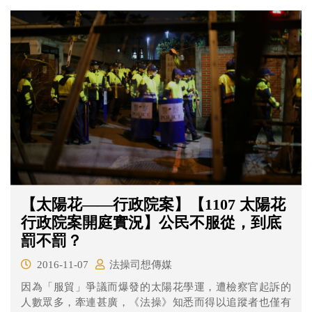
清。8月9日，鄭性澤案再審第二次準備程序庭中，檢察
官、告訴代理人以及辯護人，三者都對此有所表示意見。
【太陽花——行政院案】【1107 太陽花
行政院案開庭實況】公民不服從，到底
罰不罰？
2016-11-07
法操司想傳媒
因為「服貿」爭議而爆發的太陽花學運，遭檢察官起訴的
人數眾多，牽連甚廣，《法操》知悉而得以追蹤者也僅有