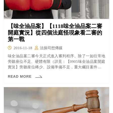
【味全油品案】【1118味全油品案二審
開庭實況】從四個法庭怪現象看二審的
第一戰
2016-11-18
法操司想傳媒
味全油品案二審今天正式進入審判程序。除了一如往常地
旁聽座位不足、硬體有限（詳見：【0905味全油品案開庭
實況】旁聽座位稀少、設備準備不足，重大矚目案件也可
以這樣搞？），長達一整天的開庭也一如往常地凸顯審理
READ MORE
庭常見的小現象大問題。但這社會矚目案件真能這樣只是
走個過場草草帶過嗎？《法操》就來告訴你，為什麼這樣
很有問題！