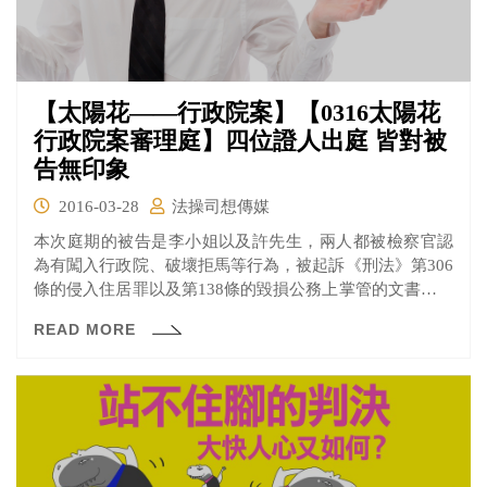
【太陽花——行政院案】【0316太陽花
行政院案審理庭】四位證人出庭 皆對被
告無印象
2016-03-28
法操司想傳媒
本次庭期的被告是李小姐以及許先生，兩人都被檢察官認
為有闖入行政院、破壞拒馬等行為，被起訴《刑法》第306
條的侵入住居罪以及第138條的毀損公務上掌管的文書物品
罪。
READ MORE