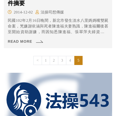
件摘要
2014-12-02
法操司想傳媒
民國102年2月16日晚間，新北市發生淡水八里媽媽嘴雙屍
命案，兇嫌謝依涵與死者陳進福夫妻熟識，陳進福爾後甚
至開始資助謝嫌，而因知悉陳進福、張翠萍夫婦資力豐
厚，竟萌伺機謀財害命之念乃預訂計畫，被告因另起意詐
READ MORE
領張翠萍保管箱內財物未能得逞，於2013年2月16日19時17
分許，
<
1
2
3
4
5