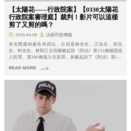
【太陽花——行政院案】【0330太陽花
行政院案審理庭】裁判！影片可以這樣
剪了又剪的嗎？
2016-04-08
法操司想傳媒
本次開庭的被告有四位，分別是林先生、江先生、吳先
生、柯先生。林與江分別都被起訴《刑法》第153條煽惑他
人犯罪、第306條侵入住居罪。吳被起訴了《刑法》第135
條的妨害公務罪。柯則因為一則臉書的PO文，被起訴《刑
READ MORE
法》第153條煽惑他人犯罪。