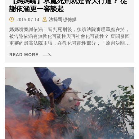
【媽媽嘴】求處死刑就是替天行道？ 從
謝依涵更一審談起
2015-07-14
法操司想傳媒
媽媽嘴案謝依涵二審判死刑後，後續法院審理重點在於，
被告謝依涵有無教化可能性與再社會化可能性？ 查閱發回
更審的最高法院主張，在教化可能性部分，「原判決關於
謝依涵所犯強盜殺人之罪，有無教化可能性之合理期待部
READ MORE
分，未以實證調查為據，即認定謝依涵強盜殺害張○萍部分
『無教化可能性之問題』，殺害陳○福部分則有『中度教化
可能』，逕予切割謝依涵教化可能性之有無及程度，與所
引據之心理評估鑑定資料難謂相合，併有理由矛盾之違
誤，其死刑之量定是否妥適即難據以斷定」。