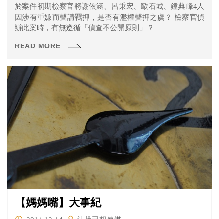
於案件初期檢察官將謝依涵、呂秉宏、歐石城、鍾典峰4人
因涉有重嫌而聲請羈押，是否有濫權聲押之虞？ 檢察官偵
辦此案時，有無遵循「偵查不公開原則」？
READ MORE
【媽媽嘴】大事紀