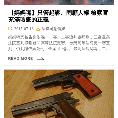
【媽媽嘴】只管起訴、罔顧人權 檢察官
充滿瑕疵的正義
2015-07-13
法操司想傳媒
媽媽嘴案被告謝依涵，一審、二審遭判處死刑，三審最高
法院宣判撤銷發回高等法院更審。台灣高等法院更一審宣
判，仍判謝依涵死刑，全案可上訴。 最高法院認為，二審
將殺害陳氏夫婦的犯行，分割成「殺人」與「強盜殺人」
READ MORE
兩部分，有不同程度的教化可能性，違背經驗法則，且未
經實際證明說明謝女有無教化可能性，因而撤銷判決，發
回更審。高等法院更一審時作出判決，仍判處謝依涵死
刑。