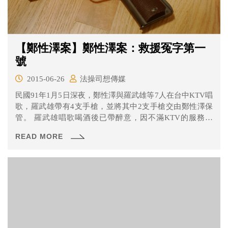
【鄭性澤案】鄭性澤案：救援冤字第一
號
2015-06-26
法操司想傳媒
民國91年1月5日深夜，鄭性澤與羅武雄等7人在台中KTV唱
歌，羅武雄帶有4支手槍，並將其中2支手槍交由鄭性澤保
管。 羅武雄唱歌喝酒後已帶醉意，因不滿KTV的服務態
度，於是對著包廂的天花板開槍，KTV店內的人員聽到槍
READ MORE
聲便打電話報警。 警察獲報趕到現場進行攻堅，員警蘇憲
丕第一時間就衝後進包廂，之後雙方人馬爆發槍戰，羅武
雄跟員警蘇憲丕在槍戰中死亡，鄭性澤被控告殺害員警蘇
憲丕。