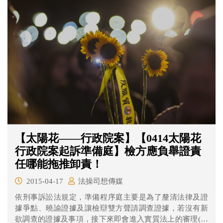
【太陽花——行政院案】【0414太陽花
行政院案起訴準備庭】檢方應負舉證責
任哪能拖推卸責！
2015-04-17
法操司想傳媒
依刑事訴訟法規定，準備程序庭主要是為了釐清法律及證
據爭點、曉諭證據及讓檢辯雙方聲請調查證據，若沒有新
欲調查的證據及事項，接下來即會進入實質法上的審理(即