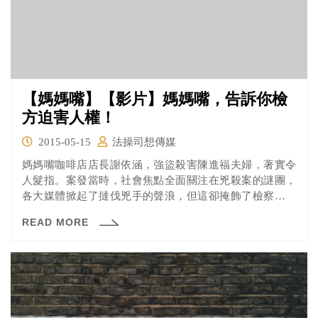
【媽媽嘴】【影片】媽媽嘴，告訴你檢
方迫害人權！
2015-05-15
法操司想傳媒
媽媽嘴咖啡店店長謝依涵，強盜殺害陳進福夫婦，著實令
人髮指。案發當時，社會焦點全面關注在兇殺案的謎團，
各大媒體掀起了撻伐兇手的聲浪，但這卻掩飾了檢察官不
合理、極富爭議性的辦案手法。
READ MORE