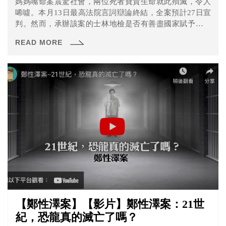
媽媽嘴命案震驚社會，兩位死者寶貴生命就此殞滅，令人
唏噓。本月13日最高法院言詞辯論終結，全案預計27日宣
判。然而，承辦該案的士林地檢是否有善盡國家賦予追訴
犯罪之執掌？是否有履行客觀義務？有無貫徹偵查不公開
READ MORE
以保障無辜被捲入之人？仍值得我們重新審視。
【鄭性澤案】【影片】鄭性澤案：21世
紀，恐龍真的滅亡了嗎？