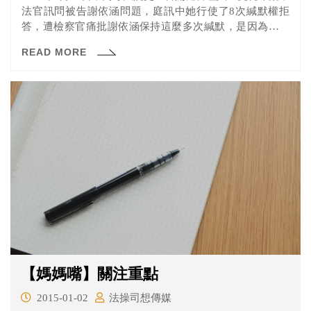
法官訊問被告謝依涵問題，庭訊中她行使了8次緘默權拒
答，遭檢察官痛批謝依涵保持這麼多次緘默，是因為謊言
說得太多，破綻百出，檢察官請求法官判死。
READ MORE
【媽媽嘴】關注重點
2015-01-02
法操司想傳媒