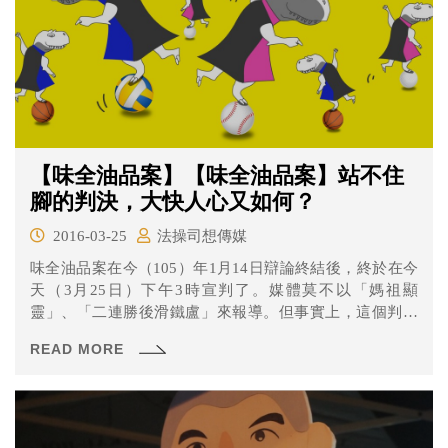
【味全油品案】【味全油品案】站不住
腳的判決，大快人心又如何？
2016-03-25
法操司想傳媒
味全油品案在今（105）年1月14日辯論終結後，終於在今
天（3月25日）下午3時宣判了。媒體莫不以「媽祖顯
靈」、「二連勝後滑鐵盧」來報導。但事實上，這個判決
真的值得我們拍手叫好嗎？ 本案台北地方法院依詐欺取
READ MORE
財、《食品安全衛生管理法》第49條第1項等罪判決頂新製
油前董事長魏應充有期徒刑4年、前總經理常梅峰有期徒刑
3年10月，其餘被告5個月到1年10月徒刑不等；味全公司前
總經理張教華無罪；味全公司另罰1550萬元。