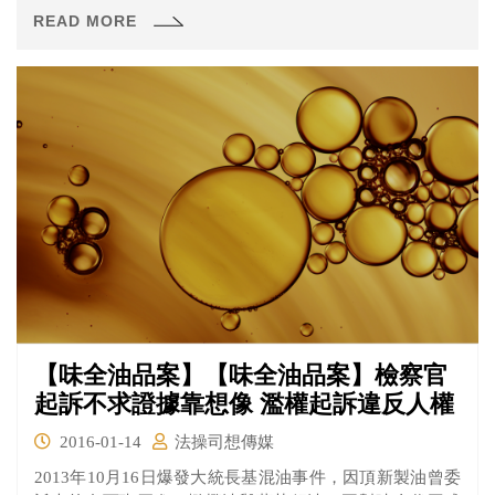
下有期徒刑、拘役或三百元以下罰金）。本罪成立的要
READ MORE
件，是在公務員「依法」執行職務的時候，用「強暴脅
迫」的方式導致公務員無法執行職務，才會該當本罪。
【味全油品案】【味全油品案】檢察官
起訴不求證據靠想像 濫權起訴違反人權
2016-01-14
法操司想傳媒
2013年10月16日爆發大統長基混油事件，因頂新製油曾委