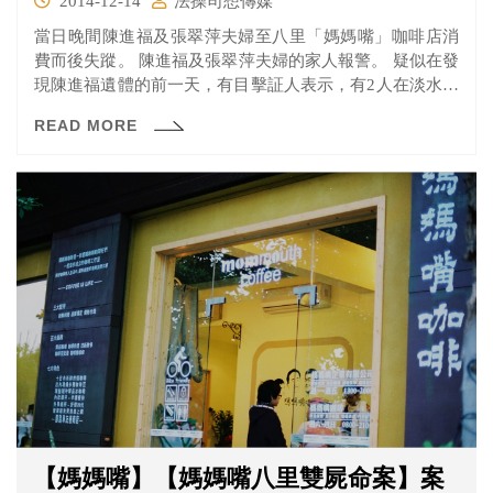
2014-12-14
法操司想傳媒
當日晚間陳進福及張翠萍夫婦至八里「媽媽嘴」咖啡店消
費而後失蹤。 陳進福及張翠萍夫婦的家人報警。 疑似在發
現陳進福遺體的前一天，有目擊証人表示，有2人在淡水河
邊燒冥紙。
READ MORE
【媽媽嘴】【媽媽嘴八里雙屍命案】案