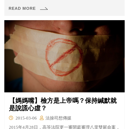
是去討論檢方起訴的罪名到底有沒有成立)。太陽花行政院
READ MORE
案依起訴書渉及約莫93人，今日僅召開其中一小部份被告
的準備程序庭。
【媽媽嘴】檢方是上帝嗎？保持緘默就
是說謊心虛？
2015-03-06
法操司想傳媒
2015年4月28日，高等法院更一審開庭審理八里雙屍命案，