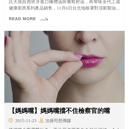
託大統自西班牙進口橄欖油與葡萄籽油，再幫味全代工成
健康廚房系列產品銷售，11月6日台北地檢署對頂新製油與
味全公司展開調查。2014年10月，台北地檢署起訴頂新製
READ MORE
油兼味全前董事長魏應充、頂新製油前總經理常梅峰、味
全前總經理張教華、味全中研所品管及檢驗人員共13人。
檢察官認為魏應充、常梅峰等高層係明知大統油有摻偽、
造假，仍基於成本考量而向下屬指示向高振利進貨。全案
歷經近一年審理程序，1月6日在檢察官論告後，13日進行
魏應充、張教華等被告的結辯，雙方攻防激烈。
【媽媽嘴】媽媽嘴擋不住檢察官的嘴
2015-11-23
法操司想傳媒