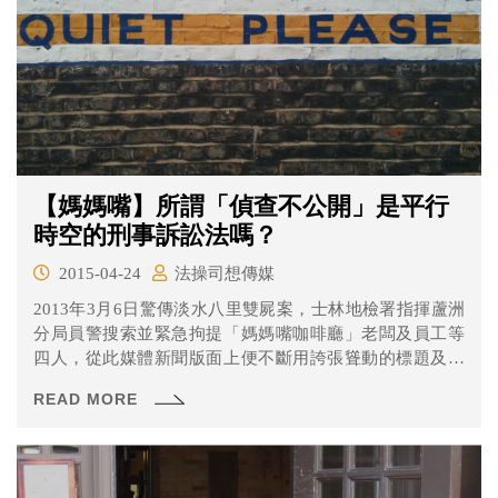
【媽媽嘴】所謂「偵查不公開」是平行
時空的刑事訴訟法嗎？
2015-04-24
法操司想傳媒
2013年3月6日驚傳淡水八里雙屍案，士林地檢署指揮蘆洲
分局員警搜索並緊急拘提「媽媽嘴咖啡廳」老闆及員工等
四人，從此媒體新聞版面上便不斷用誇張聳動的標題及談
話放送該案的關係人及案件進度，引起全體國人的關注，
READ MORE
「媽媽嘴咖啡廳」也成為網路上的熱門關鍵詞，直到同年4
月12日檢察官以強盜殺人等罪嫌起訴謝依涵為止。