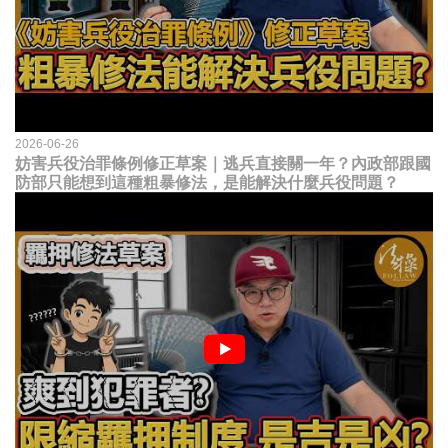
2026-06-26
妨害兵役治罪條例修正草案｜逃兵直接關一年？內政部跟國
防部只能想到這種粗暴修法，是能解決什麼兵役問題？