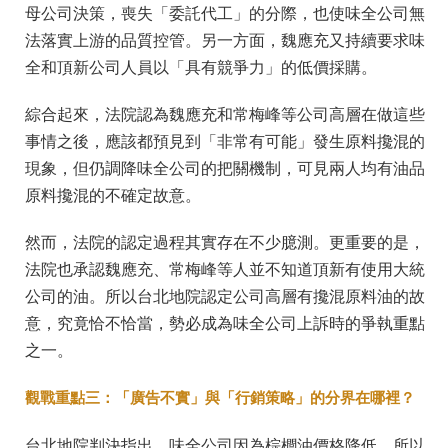
母公司決策，喪失「委託代工」的分際，也使味全公司無
法落實上游的品質控管。另一方面，魏應充又持續要求味
全和頂新公司人員以「具有競爭力」的低價採購。
綜合起來，法院認為魏應充和常梅峰等公司高層在做這些
事情之後，應該都預見到「非常有可能」發生原料攙混的
現象，但仍調降味全公司的把關機制，可見兩人均有油品
原料攙混的不確定故意。
然而，法院的認定過程其實存在不少臆測。更重要的是，
法院也承認魏應充、常梅峰等人並不知道頂新有使用大統
公司的油。所以台北地院認定公司高層有攙混原料油的故
意，究竟恰不恰當，勢必成為味全公司上訴時的爭執重點
之一。
觀戰重點三：「廣告不實」與「行銷策略」的分界在哪裡？
台北地院判決指出，味全公司因為棕櫚油價格降低，所以