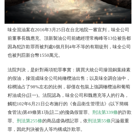
味全混油案在2016年3月25日在台北地院一審宣判，味全公司
前董事長魏應充、頂新製油公司前總經理常梅峰等13位被告都
因為犯詐欺罪而被判處6個月到4年不等的有期徒刑，味全公司
也被判罰新台幣1550萬元。
法院判決，是針對兩項犯罪事實：購買大統公司摻混銅葉綠素
的假油，摻混成味全公司純橄欖油出售；以及味全調合油中，
棕櫚油占了98%左右的比例，卻僅在包裝上強調橄欖油和葡萄
籽油成分(註一)。法院認為，味全公司和魏應充等人的行為，
觸犯102年6月21日公布施行的《食品衛生管理法》(以下簡稱
食管法)第49條第1項(註二)的攙偽假冒罪、
刑法第339條
的詐欺
罪、
刑法第255條
的商品虛偽標記罪，依
刑法第55條
只論最重
罪，因此判決被告人等均構成詐欺罪。