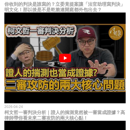
你收到的判決是誰寫的？立委竟提案讓「法官助理寫判決」
明文化！那以後是不是乾脆連開庭都外包出去？
2026-04-24
柯文哲一審判決分析｜證人的揣測竟然被一審當成證據？高
律師帶你看未來二審攻防的兩大核心點！