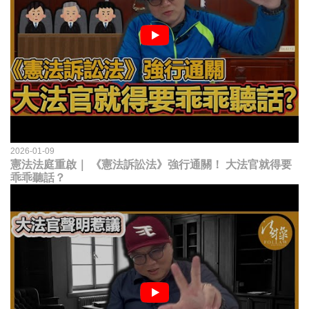
2026-01-09
憲法法庭重啟｜ 《憲法訴訟法》強行通關！ 大法官就得要
乖乖聽話？