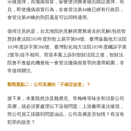
示做選擇，而攙偽假冒，卻會使消費者做出錯誤選擇。而
且，即使攙偽假冒行為，在食管法第44條已經有行政罰，
食管法第49條的刑罰還是可以同時適用。
值得注意的是，台北地院的見解與實務過去的見解(包括智
慧財產法院103年度刑智上易字第94號、臺灣嘉義地方法院
103年度訴字第566號、臺灣彰化地方法院103年度矚訴字第
2號等)並不相同。而當本案上訴到智財法院之後，智財法
院會不會趁此機會統一食管法攙偽假冒罪的適用範圍，非
常值得關注。
觀戰重點二：公司高層的「不確定故意」？
接下來，本案既然涉及魏應充、常梅峰等味全和頂新公司
高層，就必須要處理以下這個問題：上游廠商違法摻混，
而公司員工採購到問題油品，公司高層是否知情？有沒有
犯罪的故意？