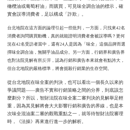
橄欖油或葡萄籽油」而購買，可見味全調合油的標示，確
實會誤導消費者，足以構成「詐欺」。
台北地院在這方面的論理引起一些批判，一方面，只找來42名
消費者詢問購買動機，真的就能證明消費者會被誤導嗎？更何
況在42名受訪者當中，還有24人是因為「味全」這個品牌而選
擇味全調合油，無關乎油品成分。另一方面，行銷界和廣告界
也對法院見解有所
反彈
，認為行銷和廣告本來就會有點誇大，
但台北地院的嚴格標準，將會扼殺行銷業的生存空間。
從台北地院在味全案的判決，也可以看出一個長久以來的
爭議問題——廣告不實和行銷策略之間的分界，到底該怎
麼劃分？所以，智財法院在味全案二審判決的見解舉足輕
重，因為其見解將會大大影響行銷和廣告的界線，也是本
次味全混油案二審的觀戰重點之一，就等待智財法院審理
時，《法操》再來進行進一步的解析。