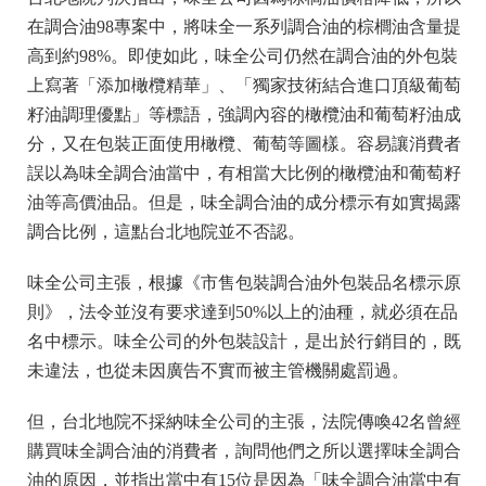
在調合油98專案中，將味全一系列調合油的棕櫚油含量提
高到約98%。即使如此，味全公司仍然在調合油的外包裝
上寫著「添加橄欖精華」、「獨家技術結合進口頂級葡萄
籽油調理優點」等標語，強調內容的橄欖油和葡萄籽油成
分，又在包裝正面使用橄欖、葡萄等圖樣。容易讓消費者
誤以為味全調合油當中，有相當大比例的橄欖油和葡萄籽
油等高價油品。但是，味全調合油的成分標示有如實揭露
調合比例，這點台北地院並不否認。
味全公司主張，根據《市售包裝調合油外包裝品名標示原
則》，法令並沒有要求達到50%以上的油種，就必須在品
名中標示。味全公司的外包裝設計，是出於行銷目的，既
未違法，也從未因廣告不實而被主管機關處罰過。
但，台北地院不採納味全公司的主張，法院傳喚42名曾經
購買味全調合油的消費者，詢問他們之所以選擇味全調合
油的原因，並指出當中有15位是因為「味全調合油當中有