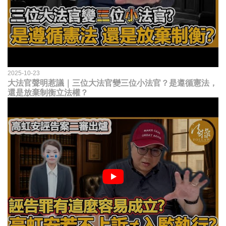
2025-10-23
大法官聲明惹議｜三位大法官變三位小法官？是遵循憲法，
還是放棄制衡立法權？