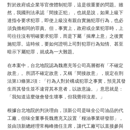
對於政府或企業等官僚體制犯罪，這是很重要的問題。雖
然，我國刑法承認「間接正犯」，也就是說，如果上級下
達指令要求犯罪，即使上級沒有親自實施犯罪行為，也必
須負擔相同的罪責。但，事實上，政府或企業犯罪時，上
司往往沒有明確要求犯罪，而是下屬「揣摩上意」之後實
施犯罪。這時候，要如何證明上司對犯罪行為知情、甚至
暗示下屬犯罪，就成為一大難題。
在本案中，台北地院認為魏應充等公司高層都有「不確定
故意」。所謂不確定故意，又稱「間接故意」，規定在刑
法第13條第2項：「行為人對於構成犯罪之事實，預見其發
生而其發生並不違背其本意者，以故意論。」意思就是：
「我知道這麼做會發生壞事，但我覺得沒差。」
根據台北地院的判決理由，頂新公司是味全公司油品的代
工廠，但味全董事長魏應充又設置「糧油事業研發部」，
並由頂新總經理常梅峰擔任主席，讓代工廠可以直接參與