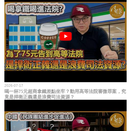
2026-07-17
喝一杯75元超商拿鐵差點坐牢？動用高等法院審微罪案，究
竟是捍衛正義還是浪費司法資源？