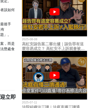
的規定。
業者該如何
是最後手
該有
問題」。
2025-08-08
個案，而是
高虹安誣告案二審出爐｜誣告罪有這
麼容易成立？ 高虹安不上訴就會被
刑法懲處食
關？這句話其實不太對！
歡迎立即
2025-07-11
法院組織法三讀｜法庭直播三讀通