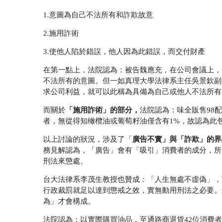
1.意圖為自己不法所有和詐欺故意
2.施用詐術
3.使他人陷於錯誤，他人因為此錯誤，而交付財產
在第一點上，法院認為：被告魏應充，在公司會議上，
不法所有的意圖。但一如真理大學法律系主任吳景欽副
求公司利益，就可以此稱為具備為自己或他人不法所有
「
施用詐術」的部分，
而關於
法院認為：
味全販售98
者，無從得知橄欖油或葡萄籽油僅含有1%，故認為此
廣告不實」與「詐欺」的界
以上討論的狀況，涉及了「
務見解認為，「廣告」會有「吸引」消費者的成分，所
刑法來懲處。
台大法律系李茂生教授也贊成：「人生無處不虛偽」，
行政裁罰就足以達到懲戒之效，實無動用刑法之必要。
為」才會構成。
法院認為：以實際購買油品，至通路商退貨42位消費