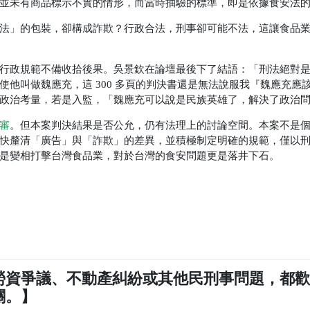
並未有商品標示不實的情形，而當時抽驗的標準，即是依據食安法
法」的包裝，卻構成詐欺？行政合法，刑事卻可能不法，這讓食品
行政規範不備收拾後果。吳景欽在論壇最後下了結語：「刑法絕對
他叫做魏應充，這 300 多頁的判決書還是無法說服我『魏應充應
政治考量，若是入監，「魏應充可以說是民族英雄了，解決了政治
審
。但本案判決結果是否公允，仍有法理上的討論空間。本案不是
快釐清「廣告」與「詐欺」的差異，並積極制定明確的規範，僅以
是變相打擊台灣食品業，對於台灣的食安問題更是落井下石。
勞資爭議、不動產糾紛或其他民刑事問題，都
關。】