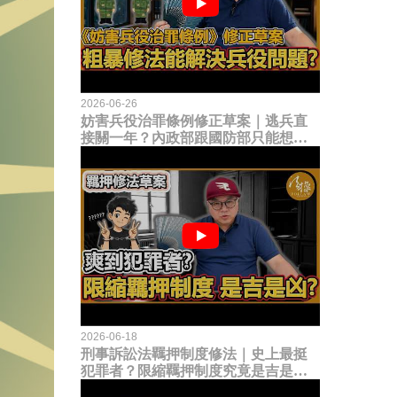
2026-06-26
妨害兵役治罪條例修正草案｜逃兵直
接關一年？內政部跟國防部只能想到
這種粗暴修法，是能解決什麼兵役問
題？
2026-06-18
刑事訴訟法羈押制度修法｜史上最挺
犯罪者？限縮羈押制度究竟是吉是
凶？