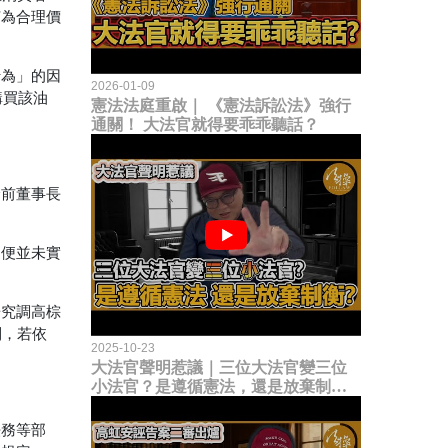
何為合理價
行為」的因
2026-01-09
購買該油
憲法法庭重啟｜ 《憲法訴訟法》強行
通關！ 大法官就得要乖乖聽話？
全前董事長
即便並未實
研究調高棕
到，若依
2025-10-23
大法官聲明惹議｜三位大法官變三位
小法官？是遵循憲法，還是放棄制衡
立法權？
法務等部