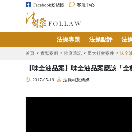
Facebook粉絲團
客服中心
法操專題
法操點評
法
首頁
實際案例
臨庭筆記
重大社會案件
味全
【味全油品案】味全油品案應該「全
2017-05-19
法操司想傳媒