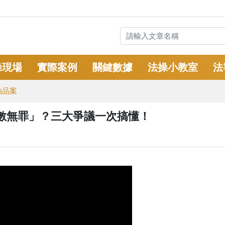
操現場
實際案例
關鍵數據
法操小教室
法
油品案
數無罪」？三大爭議一次搞懂！