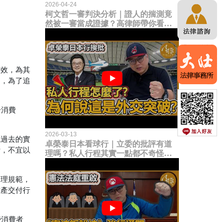
2026-04-24
柯文哲一審判決分析｜證人的揣測竟
然被一審當成證據？高律師帶你看未
來二審攻防的兩大核心點！
績效，為其
中，
為了追
分消費
2026-03-13
院過去的實
卓榮泰日本看球行｜立委的批評有道
斷，不宜以
理嗎？私人行程其實一點都不奇怪？
為何說這是一種外交突破？
管理規範，
財產交付行
些消費者