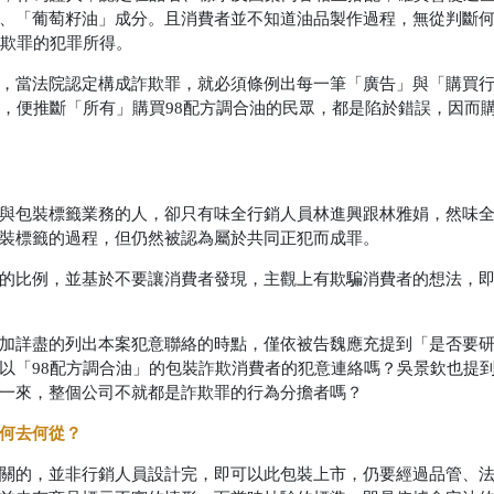
、「葡萄籽油」成分。且消費者並不知道油品製作過程，無從判斷
詐欺罪的犯罪所得。
，當法院認定構成詐欺罪，就必須條例出每一筆「廣告」與「購買
眾，便推斷「所有」購買98配方調合油的民眾，都是陷於錯誤，因而
與包裝標籤業務的人，卻只有味全行銷人員林進興跟林雅娟，然味
裝標籤的過程，但仍然被認為屬於共同正犯而成罪。
的比例，並基於不要讓消費者發現，主觀上有欺騙消費者的想法，
加詳盡的列出本案犯意聯絡的時點，僅依被告魏應充提到「是否要
以「98配方調合油」的包裝詐欺消費者的犯意連絡嗎？吳景欽也提
一來，整個公司不就都是詐欺罪的行為分擔者嗎？
何去何從？
關的，並非行銷人員設計完，即可以此包裝上市，仍要經過品管、