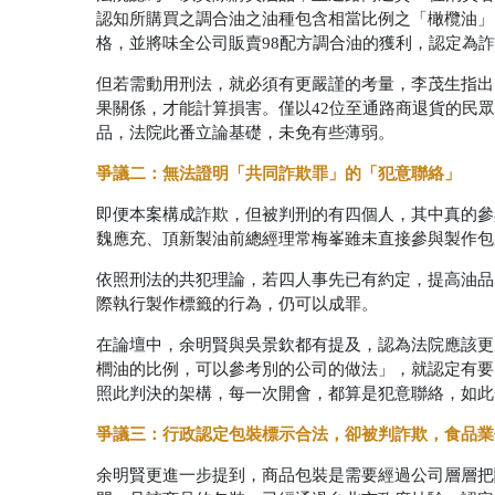
認知所購買之調合油之油種包含相當比例之「橄欖油」
格，並將味全公司販賣98配方調合油的獲利，認定為
但若需動用刑法，就必須有更嚴謹的考量，李茂生指出
果關係，才能計算損害。僅以42位至通路商退貨的民
品，法院此番立論基礎，未免有些薄弱。
爭議二：無法證明「共同詐欺罪」的「犯意聯絡」
即便本案構成詐欺，但被判刑的有四個人，其中真的參
魏應充、頂新製油前總經理常梅峯雖未直接參與製作包
依照刑法的共犯理論，若四人事先已有約定，提高油品
際執行製作標籤的行為，仍可以成罪。
在論壇中，
余明賢
與吳景欽都有提及，認為法院應該更
櫚油的比例，可以參考別的公司的做法」，就認定有要
照此判決的架構，每一次開會，都算是犯意聯絡，如此
爭議三：行政認定包裝標示合法，卻被判詐欺，食品業
余明賢
更進一步提到，商品包裝是需要經過公司層層把