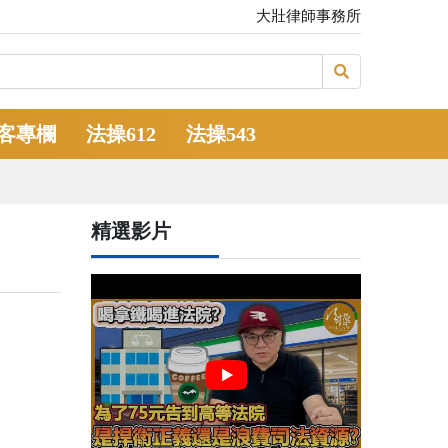
大壯律師事務所
客專欄
法操612
法操543
精選影片