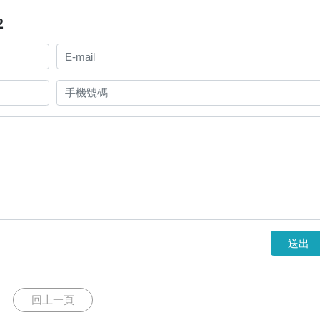
2
送出
回上一頁