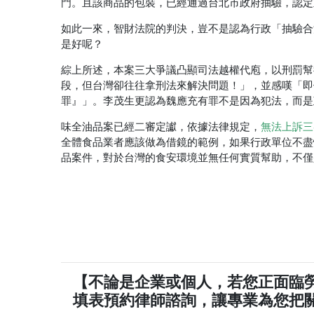
門。且該商品的包裝，已經通過台北市政府抽驗，認定
如此一來，智財法院的判決，豈不是認為行政「抽驗合
是好呢？
綜上所述，本案三大爭議凸顯司法越權代庖，以刑罰幫
段，但台灣卻往往拿刑法來解決問題！」，並感嘆「即使
罪』」。李茂生更認為魏應充有罪不是因為犯法，而是
味全油品案已經二審定讞，依據法律規定，
無法上訴三
全體食品業者應該做為借鏡的範例，如果行政單位不盡
品案件，對於台灣的食安環境並無任何實質幫助，不僅
【不論是企業或個人，若您正面臨
填表預約律師諮詢，讓專業為您把