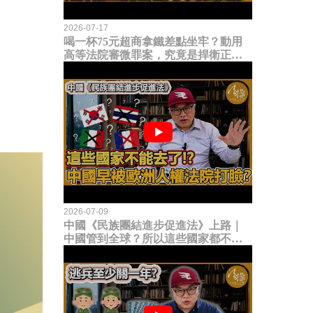
2026-07-17
喝一杯75元超商拿鐵差點坐牢？動用
高等法院審微罪案，究竟是捍衛正義
還是浪費司法資源？
2026-07-09
中國《民族團結進步促進法》上路｜
中國管到全球？所以這些國家都不能
去了？中國早就被歐洲人權法院打
臉？