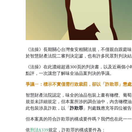
《法操》長期關心台灣食安相關法規，不僅親自跟庭味
於智慧財產法院二審判決定讞，也有許多民眾對判決結
《法操》在此濃縮超過300頁的判決書，以及近兩個小
點評，一次讓您了解味全油品案判決的爭議。
爭議ㄧ：標示不實僅需行政裁罰，卻以「詐欺罪」懲處
智慧財產法院認定，味全的油品包裝上畫有橄欖、葡萄
規並未詳細規定，但本案所涉的調合油中，內含橄欖油
詐欺罪
此包裝涉及詐欺，
以「
」
判處魏應充等四位被告
但本案真的符合詐欺罪的構成要件嗎？我們也在此一一
依
刑法§339
規定，詐欺罪的構成要件為：