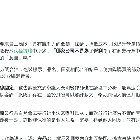
要求員工應以「具有競爭力的低價」採購，降低成本，以提升營運
「哪家公司不是為了營利？」
教授於
法操
論壇
中所述，
在商業行為
的「意圖」嗎？
配方調合油，包裝標示、品名、圖案相配合的結果，使實際購買的部
包裝欺騙消費者。
線認定
。被告魏應充的辯護人余明賢律師也在論壇中分析，最高法
以容許「風險」存在，至於風險可以容許多大，牽涉到個人價值判
商業行為自然會需要行銷手法來吸引民眾，而對於行銷廣告不實的
最後一點，詐欺罪保護的是個人法益，需要「得到他人同意，並有
者，作為證人，認定在品名、標示及圖案內容相互搭配，確實會使這