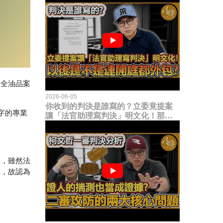
味全油品案
2026-06-05
你收到的判決是誰寫的？立委竟提案
字的專業
讓「法官助理寫判決」明文化！那以
後是不是乾脆連開庭都外包出去？
油，雖然法
」，故認為