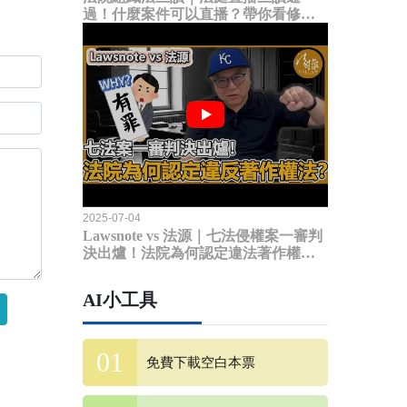
過！什麼案件可以直播？帶你看修法
內容
2025-07-04
Lawsnote vs 法源｜七法侵權案一審判
決出爐！法院為何認定違法著作權
法？
AI小工具
免費下載空白本票