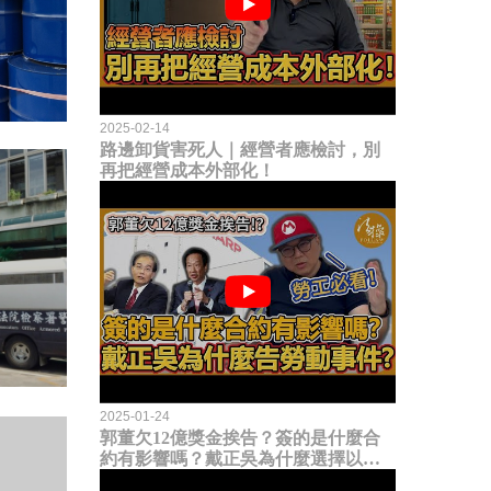
2025-02-14
路邊卸貨害死人｜經營者應檢討，別
再把經營成本外部化！
2025-01-24
郭董欠12億獎金挨告？簽的是什麼合
約有影響嗎？戴正吳為什麼選擇以勞
動事件提告？