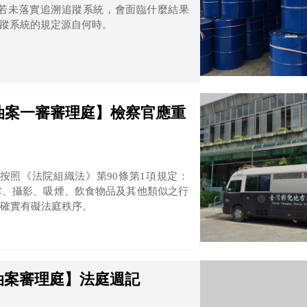
若未落實追溯追蹤系統，會面臨什麼結果
蹤系統的規定源自何時。
南油案一審審理庭】檢察官應重
按照《法院組織法》第90條第1項規定：
掌、攝影、吸煙、飲食物品及其他類似之行
確實有礙法庭秩序。
南油案審理庭】法庭週記