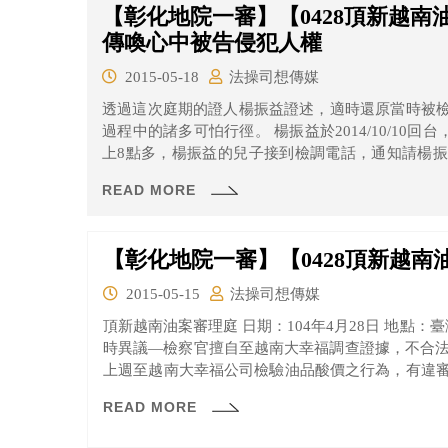
【彰化地院一審】【0428頂新越
傳喚心中被告侵犯人權
2015-05-18
法操司想傳媒
透過這次庭期的證人楊振益證述，適時還原當時被
過程中的諸多可怕行徑。 楊振益於2014/10/10回台，這日晚上還喝醉了酒，次日2014/10/11早
上8點多，楊振益的兒子接到檢調電話，通知請楊
偵訊筆錄紀載，可以清楚看到偵訊當天直到晚上7點
READ MORE
【彰化地院一審】【0428頂新越
2015-05-15
法操司想傳媒
頂新越南油案審理庭 日期：104年4月28日 地點：臺灣
時異議—檢察官擅自至越南大幸福調查證據，不合法
上週至越南大幸福公司檢驗油品酸價之行為，有違
定，且被告並未收到通知，亦有害被告實施防禦權，
READ MORE
楊振益前往說明本案狀況時，臺灣檢察官竟然也在
告在審理中於法院外之陳述，有必要釐清當天檢察