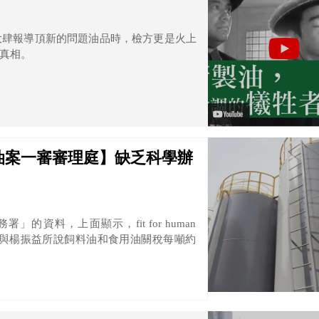
大肆報導頂新的問題油品時，檢方更是火上
真相。
南油案一審審理庭】缺乏科學辦
資料，上面顯示，fit for human
63(USD)，指稱與楊振益所說飼料油和食用油關稅每噸約