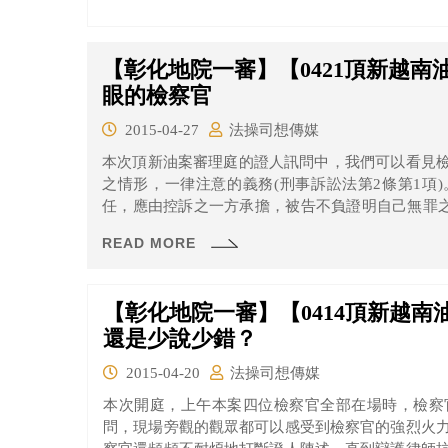
【彰化地院一審】【0421頂新越
眼的檢察官
2015-04-27
法操司想傳媒
本次頂新油案審理庭的證人訊問中，我們可以看見
之情形，一律注意的義務(刑事訴訟法第2條第1項
任，應由控訴之一方承擔，被告不負證明自己無罪之
事訴訟的當事人(刑事訴訟法第3條)，又做為偵查之主
READ MORE
犯罪情形及蒐集證據之職責。
【彰化地院一審】【0414頂新越
還是少說少錯？
2015-04-20
法操司想傳媒
本次開庭，上午本案四位檢察官全部在場時，檢察
問，現場旁觀的觀眾都可以感受到檢察官的強烈火