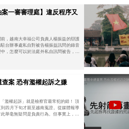
南油案一審審理庭】違反程序又
問前，越南大幸福公司負責人楊振益的辯護
南駐台辦事處私自對被告楊振益訊問的錄音
理中，怎麼可以於法庭外私自訊問被告，檢
的又是為什麼，何以越南駐台辦事處請楊振
查案 恐有濫權起訴之嫌
「濫權起訴」就是檢察官最常犯的錯！ 頂
直到四月下旬才親至越南蒐證。從媒體報導
方此舉毫無疑問是負責行為。但事實上，這
時起訴的證據不足！