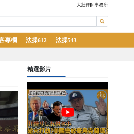
大壯律師事務所
客專欄
法操612
法操543
精選影片