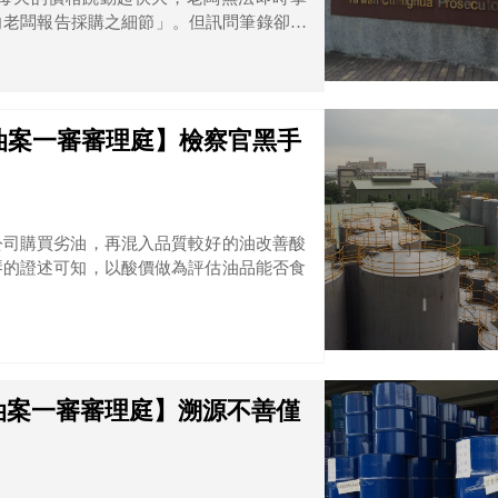
向老闆報告採購之細節」。但訊問筆錄卻記
南油案一審審理庭】檢察官黑手
公司購買劣油，再混入品質較好的油改善酸
琴的證述可知，以酸價做為評估油品能否食
南油案一審審理庭】溯源不善僅