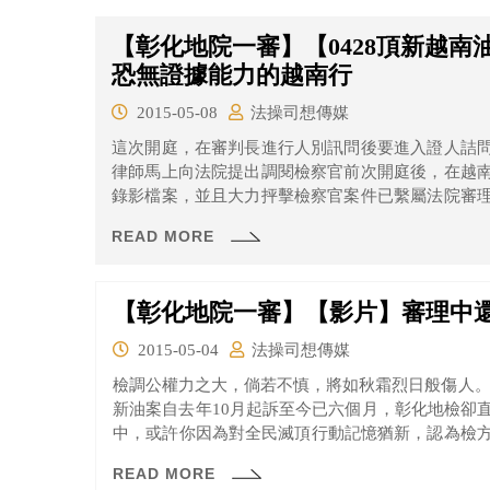
提出調閱該錄音錄影資料。
【彰化地院一審】【0428頂新越
恐無證據能力的越南行
2015-05-08
法操司想傳媒
這次開庭，在審判長進行人別訊問後要進入證人詰
律師馬上向法院提出調閱檢察官前次開庭後，在越
錄影檔案，並且大力抨擊檢察官案件已繫屬法院審
察官到底向楊振益問了什麼，而檢察官這麼做的目
READ MORE
益先生過去說明而已，檢察官也會在場呢？
【彰化地院一審】【影片】審理中還
2015-05-04
法操司想傳媒
檢調公權力之大，倘若不慎，將如秋霜烈日般傷人。
新油案自去年10月起訴至今已六個月，彰化地檢卻
中，或許你因為對全民滅頂行動記憶猶新，認為檢
卻是「絕對不符合訴訟調查程序」，也更凸顯檢調當
READ MORE