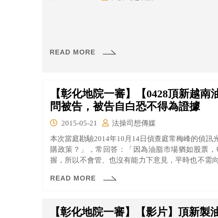
READ MORE
【彰化地院一審】【0428頂新越
問被告，被告自白恐不得為證據
2015-05-21
法操司想傳媒
本次當庭勘驗2014年10月14日偵查庭常梅峰的偵
購政策？」，常回答：「因為油脂市場猶如股票，
握，所以不會管、也沒有能力下意見，平時也不需
載：「魏應充通常會對採購下意見」。
READ MORE
【彰化地院一審】【影片】頂新製