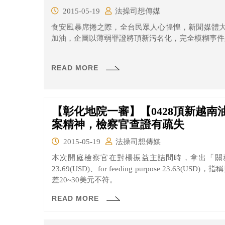
2015-05-19
法操司想傳媒
食安風暴席捲之際，全台民眾人心惶惶，新聞媒體
加油，企圖以薄弱罪證將頂新污名化，完全模糊事件
READ MORE
【彰化地院一審】【0428頂新越
案精神，檢察官查證有疏失
2015-05-19
法操司想傳媒
本次開庭檢察官在對楊振益主詰問時，拿出「關務署」的
23.69(USD)、for feeding purpose 23.
差20~30美元不符。
READ MORE