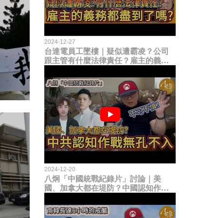
2024-12-27
台達電員工墜樓｜疑似遭霸凌？公司
跟主管有什麼法律責任？雇主的義務
都盡到了嗎？
2024-12-20
八炯「中國統戰紀錄片」討論｜美
國、加拿大都在堤防？中國認知作戰
無孔不入！