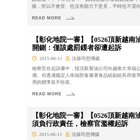
握，所以不會管、也沒有能力下意見，平時也不需
載：「魏應充通常會對採購下意見」。
READ MORE
【彰化地院一審】【0526頂新越
開鍘：僅該處罰鍰者卻遭起訴
2015-06-11
法操司想傳媒
檢察官在起訴書中，指頂新製油公司向越南大幸福
價。但透過鑑定人衛福部食藥署食品組副組長薛復
用的標準並不恰當。
READ MORE
【彰化地院一審】【0526頂新越
須負行政責任，檢察官濫權起訴
2015-06-11
法操司想傳媒