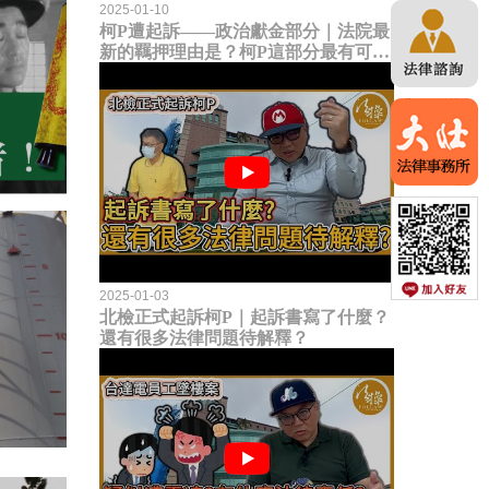
2025-01-10
柯P遭起訴——政治獻金部分｜法院最
新的羈押理由是？柯P這部分最有可能
成罪！？
2025-01-03
北檢正式起訴柯P｜起訴書寫了什麼？
還有很多法律問題待解釋？