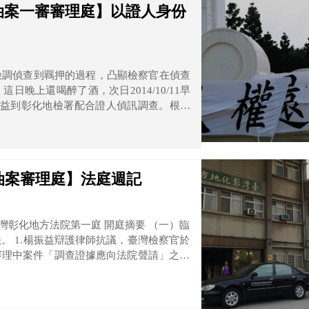
南油案一審審理庭】以證人身份
檢調偵查到羈押的過程，凸顯檢察官在偵查
振益到彰化地檢署配合證人偵訊調查。根據
多，才有辯護人在場陪同偵訊。
南油案審理庭】法庭週記
彰化地方法院第一庭 開庭摘要 （一）臨
。 1.楊振益辯護律師抗議，臺灣檢察官於
審理中案件「調查證據應向法院聲請」之規
對被告非常不利。 另越南臺灣辦事處致電
現場對楊振益發問，並有錄音錄影，屬於被
官對楊振益做了什麼，是以辯護律師向法院