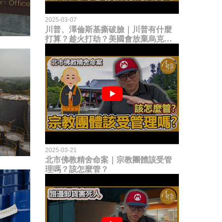
2025-03-07
川普、澤倫斯基撕破臉｜川普有什麼
打算？趁火打劫？美國會放棄烏克蘭
嗎？
2025-03-21
北市佛教精舍命案｜宗教團體該受管
理嗎？該怎麼管？