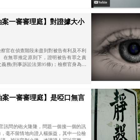
南油案一審審理庭】對證據大小
檢察官在偵查階段未盡到對被告有利及不利
)。在無罪推定原則下，證明被告有罪之責
義務(刑事訴訟法第95條)；檢察官身為刑
體(刑事訴訟法第228條第1項)，負有調查
南油案一審審理庭】是啞口無言
官訊問的砲火隆隆，問題一個接一個的訊
力，毫不留情地向證人楊振益，其中一位檢