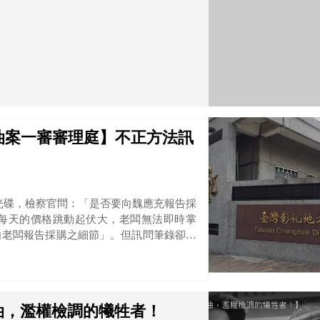
南油案一審審理庭】不正方法訊
訊光碟，檢察官問：「是否要向魏應充報告採
每天的價格跳動起伏大，老闆無法即時掌
向老闆報告採購之細節」。但訊問筆錄卻記
油，濫權檢調的犧牲者！