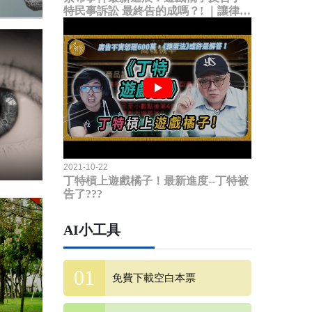
特民事訴訟 最終告的成嗎？! ｜讓律師
說給你聽
2021-10-22
丁特槓上遊戲橘子！最新進度--丁特被
告了???
AI小工具
免費下載空白本票