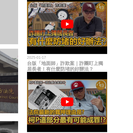
2025-01-17
台版「地面師」詐欺案｜詐團盯上獨
居長者！有什麼防堵的好辦法？