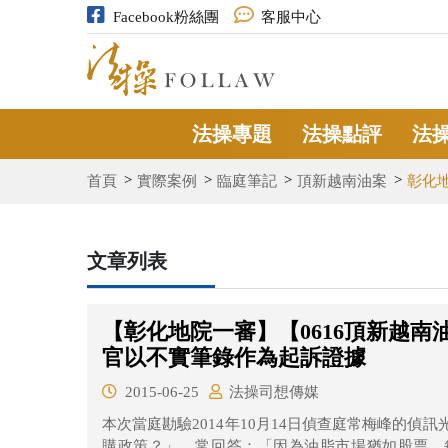
Facebook粉絲團
客服中心
法操專題
法操點評
法
首頁
實際案例
臨庭筆記
頂新越南油案
彰化
文章列表
【彰化地院一審】【0616頂新越
官以不實筆錄作為起訴證據
2015-06-25
法操司想傳媒
本次當庭勘驗2014年10月14日偵查庭常梅峰的偵
購政策？」，常回答：「因為油脂市場猶如股票，