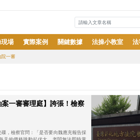
操現場
實際案例
關鍵數據
法操小教室
法
地院一審
南油案一審審理庭】誇張！檢察
訊光碟，檢察官問：「是否要向魏應充報告採
每天的價格跳動起伏大，老闆無法即時掌