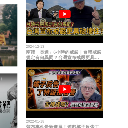
2024-12-13
南韓「長達」6小時的戒嚴｜台韓戒嚴
規定有何異同？台灣宣布戒嚴更具破
壞性？
2022-01-18
紫布事件最新進展！遊戲橘子反告丁