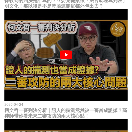
你收到的判決是誰寫的？立委竟提案讓「法官助理寫判決」
明文化！那以後是不是乾脆連開庭都外包出去？
2026-04-24
柯文哲一審判決分析｜證人的揣測竟然被一審當成證據？高
律師帶你看未來二審攻防的兩大核心點！