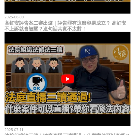
2025-08-08
高虹安誣告案二審出爐｜誣告罪有這麼容易成立？ 高虹安
不上訴就會被關？這句話其實不太對！
2025-07-11