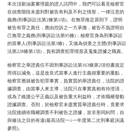
本次頂新油案審理庭的證人訊問中，我們可以看見檢察官
在偵查階段未盡到對被告有利及不利之情形，一律注意的
義務(刑事訴訟法第2條第1項)。在無罪推定原則下，證明
被告有罪之責任，應由控訴之一方承擔，被告不負證明自
己無罪之義務(刑事訴訟法第95條)；檢察官身為刑事訴訟
的當事人(刑事訴訟法第3條)，又做為偵查之主體(刑事訴訟
法第228條第1項)，負有調查犯罪情形及蒐集證據之職責。
檢察官之舉證責任不因刑事訴訟法第163條第2項但書規定
而得以減免，這是改良式當事人進行主義很重要的重點，
檢察官應就被告犯罪事實，負實質的舉證責任，法院的證
據調查，由當事人來主導，法院只在事實真相有待澄清，
或為了維護公平正義以及被告重大利益時，才依職權發動
證據調查。否則，於檢察官未盡實質舉證責任時，竟要求
法院接續依職權調查不利被告之證據，豈非形同糾問，自
與修法之目的有違(最高法院一○一年度第二次刑事庭決議
參照)。