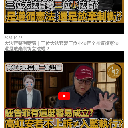
2025-10-23
大法官聲明惹議｜三位大法官變三位小法官？是遵循憲法，
還是放棄制衡立法權？