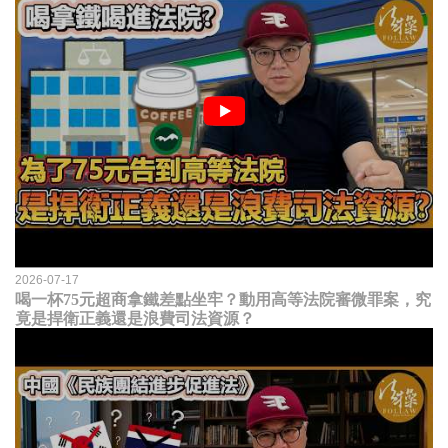
2026-07-17
喝一杯75元超商拿鐵差點坐牢？動用高等法院審微罪案，究
竟是捍衛正義還是浪費司法資源？