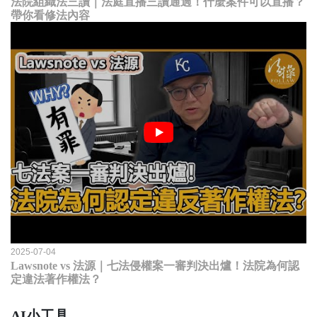
法院組織法三讀｜法庭直播三讀通過！什麼案件可以直播？
帶你看修法內容
2025-07-04
Lawsnote vs 法源｜七法侵權案一審判決出爐！法院為何認
定違法著作權法？
AI小工具