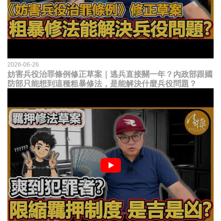
2026-06-26
妨害兵役治罪條例修正草案｜逃兵直接關一年？內政部跟國
防部只能想到這種粗暴修法，是能解決什麼兵役問題？