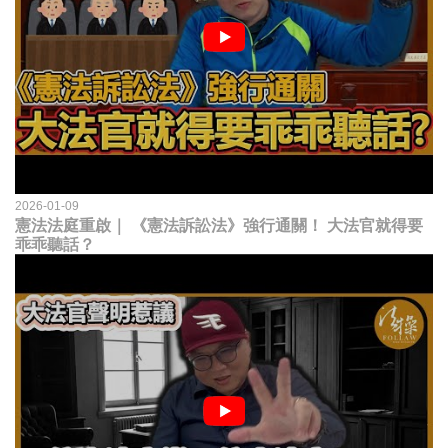
2026-01-09
憲法法庭重啟｜ 《憲法訴訟法》強行通關！ 大法官就得要
乖乖聽話？