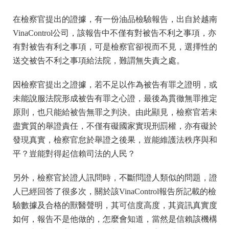
在檢察官提出的證據，有一份油品檢驗報告，出自於越南
VinaControl公司，該報告中不僅有對被告不利之事項，亦
有對被告有利之事項，可是檢察官卻視而不見，選擇性的
送交被告不利之事項給法院，難謂無失責之處。
因檢察官提出之證據，若不足以作為被告有罪之證明，或
未能說服法院形成被告有罪之心證，最後為貫徹無罪推定
原則，也只能給被告無罪之判決。由此顯見，檢察官若未
盡實質的舉證責任，不僅有礙國家實現刑罰權，亦有礙於
發現真實，檢察官怠於舉證之後果，豈能維護法秩序與和
平？豈能對得起信賴司法的人民？
另外，檢察官於證人訊問時，不斷問證人類似的問題，證
人已經回答了很多次，關於該VinaControl報告所記載的檢
驗數據及合格的獸醫聲明，其可信度高度，其資訊真實度
如何，報告不是他做的，怎麼會知道，當然是信賴該機構