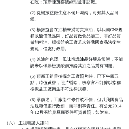
在吃；頂新陳茂嘉總經理並非訪廠。
(2) 從楊振益做生意不偷斤減兩，可知其人品可
鑑。
(3) 楊振益會在油槽未滿前賣掉油，以我國CNS規
範以酸價做區隔，好品質做食品加工、非好品質
做飼料油。楊振益的工廠若未符我國食品法衛生
規範，僅處行政罰。
(4) 以油的色澤、風味辨識油品好壞為常態，不能
說未以儀器檢測酸價推論其油之品質有問題。
(5) 頂新王祖善拍攝之工廠照片時，已下午四五
點，時值黃昏，照片昏暗，檢察官不能據以指稱
楊振益工廠衛生不符法律規範。
(6) 承前述，工廠衛生條件縱不佳，但以我國食品
法規範僅處行政罰，而非刑事責任。有公元2014
年12月深坑臭豆腐案件可資參照，如附卷。
（六） 王祖善證人訊問