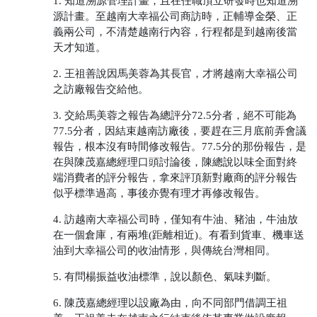
1. 知道溯源管理計畫，且在任職頂立研發時也知道溯
源計畫。至越南大幸福公司商訪時，正輔導金榮、正
義兩公司，不清楚越南行內容，行程都是到越南後當
天才知道。
2. 王祖善說因馬美蓉為其長官，才將越南大幸福公司
之訪廠報告交給他。
3. 交給馬美蓉之報告為總評分72.5分者，絕不可能為
77.5分者，因結束越南訪廠後，要趕在三月底前弄會議
報告，根本沒有時間修改報告。77.5分的那份報告，是
在與陳茂嘉總經理口頭討論後，陳總說以味全面對終
端消費者的評分報告，拿來評頂新對廠商的評分報告
似乎標準過高，事後亦覺有理才再修改報告。
4. 訪越南大幸福公司時，僅知有牛油、豬油，牛油放
在一個倉庫，有兩堆(距離相近)。有看到貨車、機車送
油到大幸福公司的收油情形，與傳統台灣相同。
5. 有問楊振益收油標準，說以顏色、氣味判斷。
6. 陳茂嘉總經理以設廠為由，向不同部門借調王祖