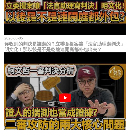
2026-06-05
你收到的判決是誰寫的？立委竟提案讓「法官助理寫判決」
明文化！那以後是不是乾脆連開庭都外包出去？