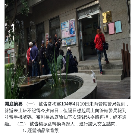
開庭摘要
（一） 被告常梅峯104年4月10日未向管轄警局報到，
答辯未上班不記得今夕何日，但隔日想起馬上向管轄警局報到
並留手機號碼。審判長當庭諭知下次違背法令將再押，絕不通
融。 （二） 被告楊振益轉換為證人，進行證人交互詰問。
1. 經營油品業背景