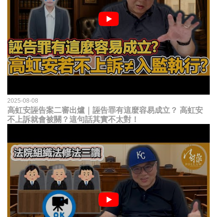
2025-08-08
高虹安誣告案二審出爐｜誣告罪有這麼容易成立？ 高虹安
不上訴就會被關？這句話其實不太對！