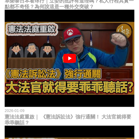
卓榮泰日本看球行｜立委的批評有道理嗎？私人行程其實一
點都不奇怪？為何說這是一種外交突破？
2026-01-09
憲法法庭重啟｜ 《憲法訴訟法》強行通關！ 大法官就得要
乖乖聽話？