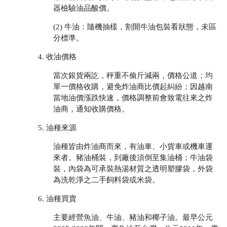
器檢驗油品酸價。
(2) 牛油：隨機抽樣，割開牛油包裝看狀態，未區
分標準。
4. 收油價格
當次銀貨兩訖，秤重不偷斤減兩，價格公道；均
單一價格收購，避免炸油商比價起糾紛；因越南
當地油價漲跌快速，價格調整前會致電往來之炸
油商，通知收購價格。
5. 油種來源
油種皆由炸油商而來，有油車、小貨車或機車運
來者。豬油桶裝，到廠後須倒至集油桶；牛油袋
裝，內袋為可承裝熱湯材質之透明塑膠袋，外袋
為洗乾淨之二手飼料袋或米袋。
6. 油種買賣
主要經營魚油、牛油、豬油和椰子油。最早公元