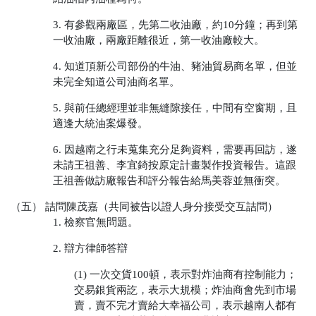
3. 有參觀兩廠區，先第二收油廠，約10分鐘；再到第
一收油廠，兩廠距離很近，第一收油廠較大。
4. 知道頂新公司部份的牛油、豬油貿易商名單，但並
未完全知道公司油商名單。
5. 與前任總經理並非無縫隙接任，中間有空窗期，且
適逢大統油案爆發。
6. 因越南之行未蒐集充分足夠資料，需要再回訪，遂
未請王祖善、李宜錡按原定計畫製作投資報告。這跟
王祖善做訪廠報告和評分報告給馬美蓉並無衝突。
（五） 詰問陳茂嘉（共同被告以證人身分接受交互詰問）
1. 檢察官無問題。
2. 辯方律師答辯
(1) 一次交貨100頓，表示對炸油商有控制能力；
交易銀貨兩訖，表示大規模；炸油商會先到市場
賣，賣不完才賣給大幸福公司，表示越南人都有