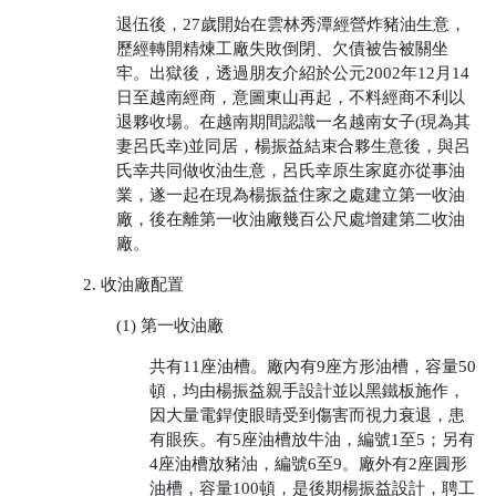
退伍後，27歲開始在雲林秀潭經營炸豬油生意，
歷經轉開精煉工廠失敗倒閉、欠債被告被關坐
牢。出獄後，透過朋友介紹於公元2002年12月14
日至越南經商，意圖東山再起，不料經商不利以
退夥收場。在越南期間認識一名越南女子(現為其
妻呂氏幸)並同居，楊振益結束合夥生意後，與呂
氏幸共同做收油生意，呂氏幸原生家庭亦從事油
業，遂一起在現為楊振益住家之處建立第一收油
廠，後在離第一收油廠幾百公尺處增建第二收油
廠。
2. 收油廠配置
(1) 第一收油廠
共有11座油槽。廠內有9座方形油槽，容量50
頓，均由楊振益親手設計並以黑鐵板施作，
因大量電銲使眼睛受到傷害而視力衰退，患
有眼疾。有5座油槽放牛油，編號1至5；另有
4座油槽放豬油，編號6至9。廠外有2座圓形
油槽，容量100頓，是後期楊振益設計，聘工