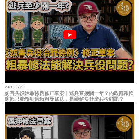
2026-06-26
妨害兵役治罪條例修正草案｜逃兵直接關一年？內政部跟國
防部只能想到這種粗暴修法，是能解決什麼兵役問題？