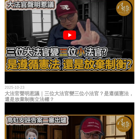
2025-10-23
大法官聲明惹議｜三位大法官變三位小法官？是遵循憲法，
還是放棄制衡立法權？