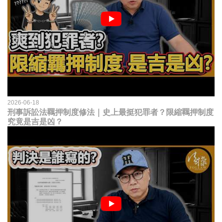
2026-06-18
刑事訴訟法羈押制度修法｜史上最挺犯罪者？限縮羈押制度
究竟是吉是凶？