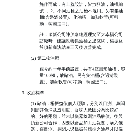
施作而成，有上蓋設計，皆放豬油，油槽編
號1、2。不同油種之油槽不混用。另有集油
桶(含過濾裝置)、化油槽、加熱軟管(可移
動，韓國進口)。
註：頂新公司陳茂嘉總經理於至大幸福公司
訪廠時，建議改善集油桶之過濾網，楊振益
於頂新商訪結束三天後改善完成。
(2) 第二收油廠
距今約一年半前設置，共有4座圓形油槽，容
量100頓，放豬油。另有集油桶(含過濾裝
置)、加熱軟管(可移動，韓國進口)。
3. 收油標準
(1) 豬油：楊振益依個人經驗，分別以目測、鼻聞
判斷其色澤及透明度、香味大致區分為比較好
的、好的兩類，並未以儀器檢測油品酸價。後與
頂新公司合作，因要以食品加工油報關，購入儀
器，僅目測、鼻聞未過楊振益標準之油品才以儀