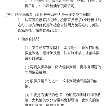
2005-2006年間，賣魚油至台灣；公元2011年，賣
椰子油、牛油和豬油給頂新公司。
（三） 詰問楊振益（共同被告以證人身分接受交互詰問）
註：法官請檢察官詰問時，檢察官反應須1小時後才能
進行，辯方律師反應等檢察官詰問完後再進行，經法
官協調後，檢察官先行詰問。
1. 檢察官詰問
註：某位檢察官詰問中，常沒耐性，數次打斷楊
振益陳述，經律師反應，法官制止後，才讓楊振
益好好陳述。
(1) 再購入儀器後，仍依經驗判斷，覺得有問題的
才用儀器檢驗。
(2) 酸價只是目的之一，並非判斷油品品質的依
據。
(3) 主要是看油品的色澤、透明度和香味好壞來收
油，尤其油的水分含量高會影響油，含水高的油
也會比較濁，酸價無影響。