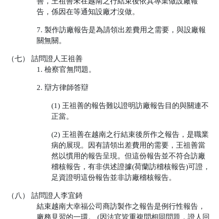
善，王祖善未在越南之行結束後依其專業做設廠報
告，係因在等通知設廠才沒做。
7. 製作訪廠報告是為請領出差費用之需要，與設廠報
關無關。
（七） 詰問證人王祖善
1. 檢察官無問題。
2. 辯方律師答辯
(1) 王祖善的報告難以證明訪廠報告目的與關連不
正當。
(2) 王祖善在越南之行結束後所作之報告，是職業
病的展現。因有請領出差費用的需要，王祖善當
然以慣用的報告呈現。但這份報告並不符合訪廠
稽核報告，有非供述證據(荷蘭訪稽核報告)可證，
足資證明這份報告並非訪廠稽核報告。
（八） 詰問證人李宜錡
結束越南大幸福公司商訪製作之報告是例行性報告，
廠務見習的一環。 (因法官皆重複問相同問題，證人回