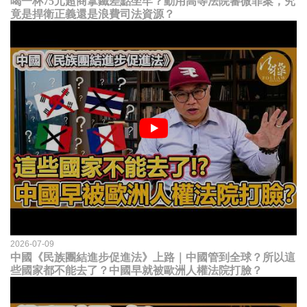
喝一杯75元超商拿鐵差點坐牢？動用高等法院審微罪案，究
竟是捍衛正義還是浪費司法資源？
2026-07-09
中國《民族團結進步促進法》上路｜中國管到全球？所以這
些國家都不能去了？中國早就被歐洲人權法院打臉？