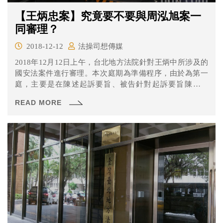
【王炳忠案】究竟要不要與周泓旭案一
同審理？
2018-12-12
法操司想傳媒
2018年12月12日上午，台北地方法院針對王炳中所涉及的
國安法案件進行審理。本次庭期為準備程序，由於為第一
庭，主要是在陳述起訴要旨、被告針對起訴要旨陳述意
見、及進行證據的證據能力有無的表明。 先行說明的是，
READ MORE
今日庭期雖只有王炳忠及王進步出庭，但實質上本案的被
告除了他們兩人之外還有侯漢廷、林明正等共同被告。