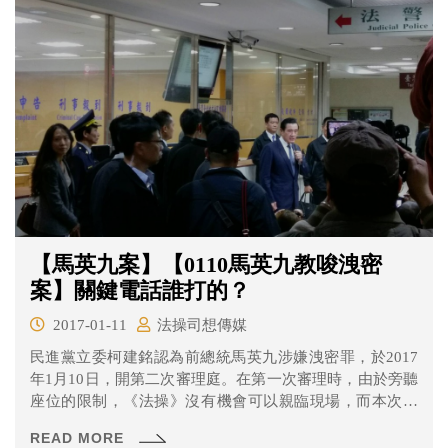
【馬英九案】【0110馬英九教唆洩密
案】關鍵電話誰打的？
2017-01-11
法操司想傳媒
民進黨立委柯建銘認為前總統馬英九涉嫌洩密罪，於2017
年1月10日，開第二次審理庭。在第一次審理時，由於旁聽
座位的限制，《法操》沒有機會可以親臨現場，而本次台
北地方法院為解決旁聽席不足的問題，特別增加旁聽席的
READ MORE
座位，《法操》有幸於開庭的第7法庭蒞庭旁聽。