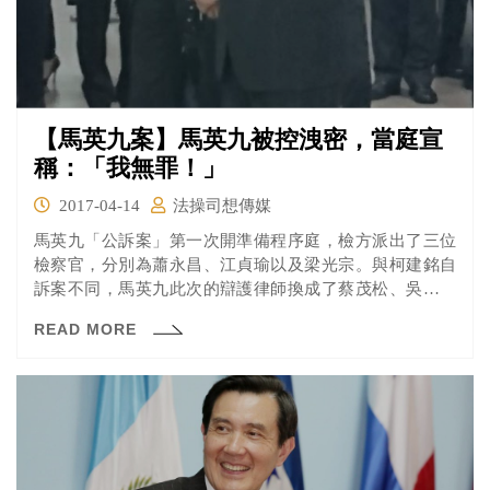
【馬英九案】馬英九被控洩密，當庭宣
稱：「我無罪！」
2017-04-14
法操司想傳媒
馬英九「公訴案」第一次開準備程序庭，檢方派出了三位
檢察官，分別為蕭永昌、江貞瑜以及梁光宗。與柯建銘自
訴案不同，馬英九此次的辯護律師換成了蔡茂松、吳至格
以及李宜光。自訴人及其辯護律師團也同樣出席，法官則
READ MORE
由唐玥擔任。