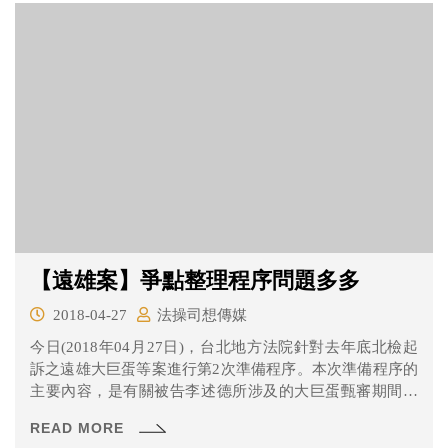
【遠雄案】爭點整理程序問題多多
2018-04-27
法操司想傳媒
今日(2018年04月27日)，台北地方法院針對去年底北檢起
訴之遠雄大巨蛋等案進行第2次準備程序。本次準備程序的
主要內容，是有關被告李述德所涉及的大巨蛋甄審期間，
是否被告有圖利廠商一事，針對案件內容進行初步的爭點
READ MORE
整理。讓我們來看看有那些事情吧！