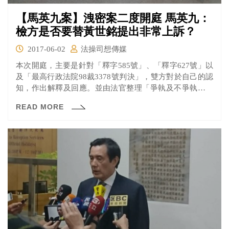
【馬英九案】洩密案二度開庭 馬英九：
檢方是否要替黃世銘提出非常上訴？
2017-06-02
法操司想傳媒
本次開庭，主要是針對「釋字585號」、「釋字627號」以
及「最高行政法院98裁3378號判決」，雙方對於自己的認
知，作出解釋及回應。並由法官整理「爭執及不爭執點」
以及「調查證據」做出總整理。我們也將雙方說法整理如
READ MORE
下，提供各位參考： 馬英九提出： 一、釋字585號與627
號，尤其585號解釋是最詳盡，具體闡釋了總統「行政特
權」。 二、北檢認為585號解釋，不能包括「刑事犯罪偵
查及其指揮權限。因此總統的權限，不及於顯為司法屬性
的資訊在內。」但何謂「顯為司法屬性」？如何區分「司
法」與「非司法」資訊？由誰決定？