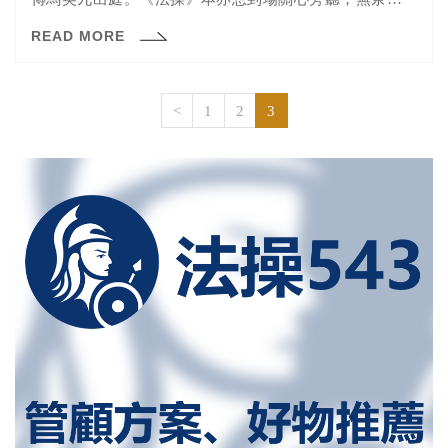
人海，座位有限，根本不得其門而入。 依據台北地院的新
READ MORE
聞稿公告，本次庭期在第7法庭開庭，第6、8法庭設置延伸
法庭。換句話說，在第7法庭是看現場LIVE，而第6、8法
庭則是看電視轉播。
<
1
2
3