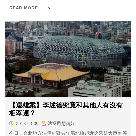
之外，同時也就遠雄保險掏空案、海山煤礦開發案及遠雄
READ MORE
眷改案等案一併起訴，共起訴31名被告，另對13人為緩起
訴，可說是近年來十分重大且複雜的案件之一。就讓《法
操》手把手帶大家來看看這份起訴書中有哪些重點吧！
【遠雄案】李述德究竟和其他人有沒有
相牽連？
2018-03-09
法操司想傳媒
今日，台北地方法院針對去年底北檢起訴之遠雄大巨蛋等