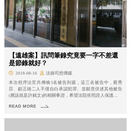
【遠雄案】訊問筆錄究竟要一字不差還
是節錄就好？
2018-08-16
法操司想傳媒
本次程序法官共傳喚3名被告到庭，這三名被告中，蔡秀
芬、顧正雄二人不僅自白承認犯罪、並願意供述其他被告
(應該就是許銘文)的相關事證，希望法院依照證人保護法的
規定從輕量刑。 許銘文則主張，自己僅是單純的行政職，
READ MORE
並沒有相關的專業，對於報告中的事情仍然尊重專業人員
的意見，自己並沒有介入，也完全沒有參與審議會的討論
程序。同時他也說到，案件報告最後都送回台北市政府，
而台北市政府有審核的權限云云，自己並不是最終決定