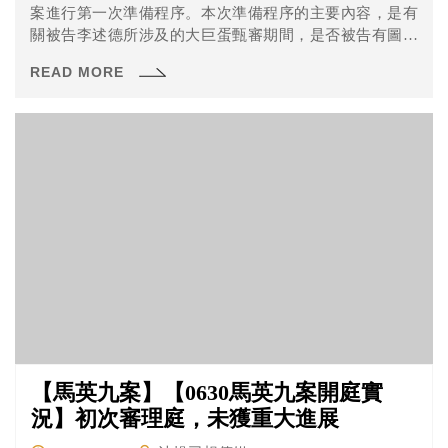
案進行第一次準備程序。本次準備程序的主要內容，是有
關被告李述德所涉及的大巨蛋甄審期間，是否被告有圖利
廠商一事，針對被告的答辯、及所涉及的證據的證據能
READ MORE
力、是否調查新證據等進行確認。讓我們來看看有那些事
情吧！
【馬英九案】【0630馬英九案開庭實
況】初次審理庭，未獲重大進展