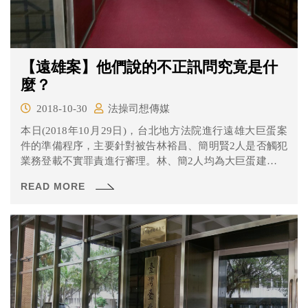
【遠雄案】他們說的不正訊問究竟是什
麼？
2018-10-30
法操司想傳媒
本日(2018年10月29日)，台北地方法院進行遠雄大巨蛋案
件的準備程序，主要針對被告林裕昌、簡明賢2人是否觸犯
業務登載不實罪責進行審理。林、簡2人均為大巨蛋建設案
中負責出具消防評定書的專家證人，檢察官認為2人均涉嫌
READ MORE
於評定書上登載不實之內容，因此予以起訴。