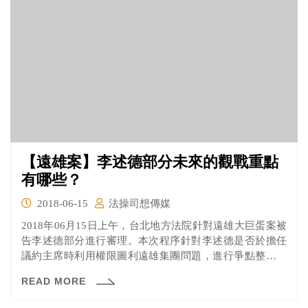
者。
【遠雄案】李述德部分未來的觀戰重點
有哪些？
2018-06-15
法操司想傳媒
2018年06月15日上午，台北地方法院針對遠雄大巨蛋案被
告李述德部分進行審理。本次程序針對李述德是否於擔任
議約主席時利用權限圖利遠雄集團問題，進行爭點整理及
聲請證據調查程序，就讓我們來看看發生什麼事吧！
READ MORE