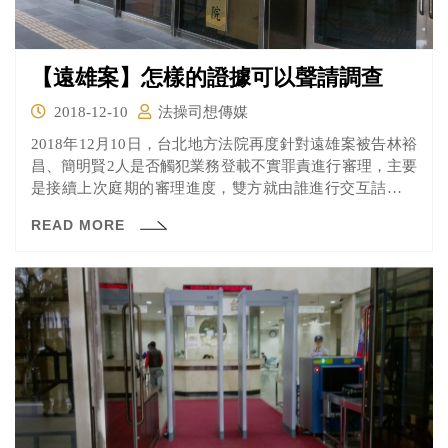
【遠雄案】怎樣的證據可以聲請調查
2018-12-10
法操司想傳媒
2018年12月10日，台北地方法院再度針對遠雄案被告林裕
昌、簡明賢2人是否觸犯業務登載不實罪責進行審理，主要
是接續上次庭期的審理進度，雙方就由誰進行交互詰問、
有無正需要聲請調查等事項進行說明。檢察官於本次庭期
READ MORE
聲請傳喚4位證人，以證明被告明知2011年06月24日的同
意書不實，但被告林裕昌的辯護人黃國城律師則認為，如
何用他們的證言證明被告明知同意書不實是個問題；簡賢
文的律師也表示其中兩位被告的證言沒有辦法證明檢方所
提的待證事實，與待證事實間沒有關聯性、也沒有調查必
要性。