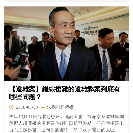
【遠雄案】錯綜複雜的遠雄弊案到底有
哪些問題？
2018-03-09
法操司想傳媒
去年10月31日台北地檢署召開記者會，宣布涉及遠雄集團
創辦人趙藤雄的多起案件於同日偵查終結，並公開多達上
百頁之起訴書。這份起訴書中，除了眾所矚目的大巨蛋案