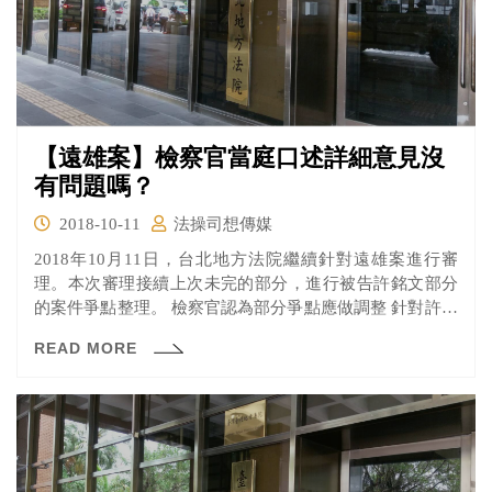
【遠雄案】檢察官當庭口述詳細意見沒
有問題嗎？
2018-10-11
法操司想傳媒
2018年10月11日，台北地方法院繼續針對遠雄案進行審
理。本次審理接續上次未完的部分，進行被告許銘文部分
的案件爭點整理。 檢察官認為部分爭點應做調整 針對許銘
文的部分，辯護人以書狀提出了4大爭點。檢察官建議在這
READ MORE
四點之外加列第五個爭點：「被告是否有在函文中表明
『於開工前完成認可作業』之意？」並於庭上當場針對加
列爭點的原因，做了詳盡地表示。