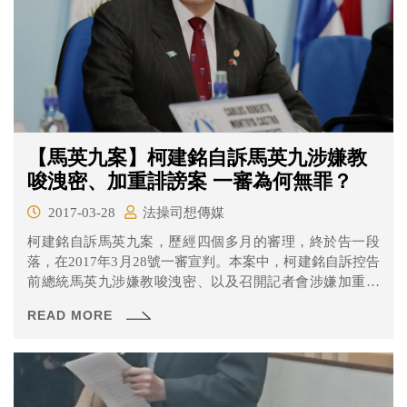
【馬英九案】柯建銘自訴馬英九涉嫌教
唆洩密、加重誹謗案 一審為何無罪？
2017-03-28
法操司想傳媒
柯建銘自訴馬英九案，歷經四個多月的審理，終於告一段
落，在2017年3月28號一審宣判。本案中，柯建銘自訴控告
前總統馬英九涉嫌教唆洩密、以及召開記者會涉嫌加重誹
謗罪的部分，經合議庭審理，宣告無罪，全案仍可上訴。
READ MORE