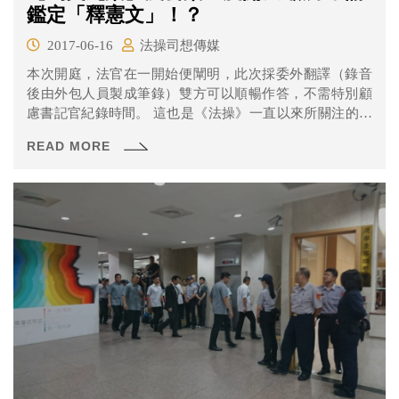
鑑定「釋憲文」！？
2017-06-16
法操司想傳媒
本次開庭，法官在一開始便闡明，此次採委外翻譯（錄音
後由外包人員製成筆錄）雙方可以順暢作答，不需特別顧
慮書記官紀錄時間。 這也是《法操》一直以來所關注的製
作筆錄問題：既然大家都已經知道，書記官並非專業擅打
READ MORE
員，而打字的速度又會影響開庭流暢度，到底為何各法院
不願採取科技化的筆錄製作方法呢？