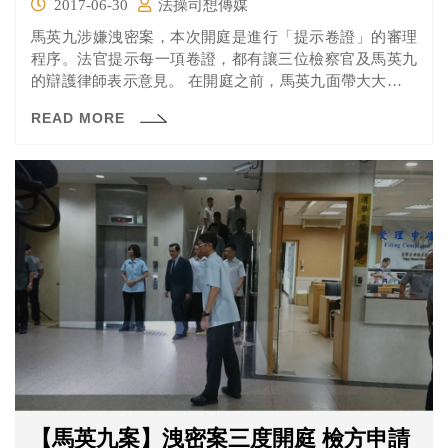
2017-06-30
法操司想傳媒
馬英九涉嫌洩密案，本次開庭是進行「提示卷證」的審理
程序。法官提示每一項卷證，都有讓三位檢察官及馬英九
的辯護律師表示意見。 在開庭之前，馬英九面帶大大的微
笑，充滿自信地走進法庭，開庭過程中，面對檢方的意見
READ MORE
表達，馬英九也一直面帶笑容，和吳至格律師討論案件
時，更是有說有笑，看起來胸有成竹。
【馬英九案】洩密案三度開庭 檢方申請