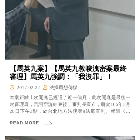
【馬英九案】【馬英九教唆洩密案最終
審理】馬英九強調：「我沒罪」！
2017-02-22
法操司想傳媒
本案距離上次開庭已經過了近一個月，此次開庭是最後一
次審理庭，言詞辯論結束後，審判長宣布，將於106年3月
28日下午3點，於台北地方法院第9法庭宣判。就讓《法
操》先替各位整理，最後一次審理的辯論重點為何。
READ MORE