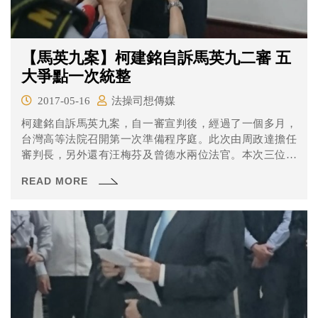
【馬英九案】柯建銘自訴馬英九二審 五
大爭點一次統整
2017-05-16
法操司想傳媒
柯建銘自訴馬英九案，自一審宣判後，經過了一個多月，
台灣高等法院召開第一次準備程序庭。此次由周政達擔任
審判長，另外還有汪梅芬及曾德水兩位法官。本次三位法
官一起開準備程序庭實屬少見，通常程序會由受命法官先
READ MORE
開準備程序庭，之後審理再由全部法官一起開合議審理
庭，可見高等法院對本案的重視。自訴人柯建銘由律師曾
勁元及陳一銘陪同出席，馬英九則由吳柏宏及劉紀翔兩位
律師辯護。