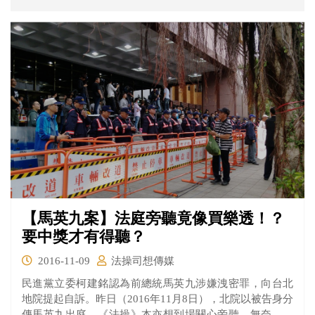
【馬英九案】法庭旁聽竟像買樂透！？
要中獎才有得聽？
2016-11-09
法操司想傳媒
民進黨立委柯建銘認為前總統馬英九涉嫌洩密罪，向台北
地院提起自訴。昨日（2016年11月8日），北院以被告身分
傳馬英九出庭。《法操》本亦想到場關心旁聽，無奈人山