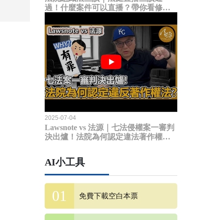
過！什麼案件可以直播？帶你看修法
內容
2025-07-04
Lawsnote vs 法源｜七法侵權案一審判
決出爐！法院為何認定違法著作權
法？
AI小工具
免費下載空白本票