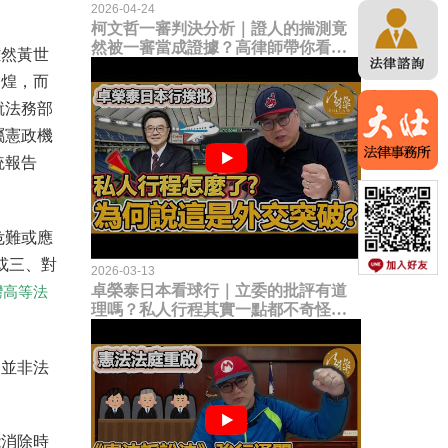
2026-04-24
柯文哲一審判決分析｜證人的揣測竟
然被一審當成證據？高律師帶你看未
雖然黃世
來二審攻防的兩大核心點！
守煌，而
就法務部
屬憲政機
統報告
危難或應
或三、對
2026-03-13
卓榮泰日本看球行｜立委的批評有道
灣高等法
理嗎？私人行程其實一點都不奇怪？
為何說這是一種外交突破？
，並非法
能消除時