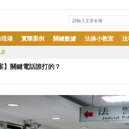
操現場
實際案例
關鍵數據
法操小教室
法
九案
密案】關鍵電話誰打的？