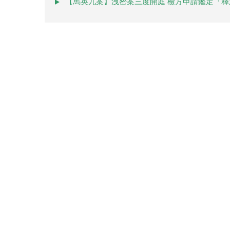
【馬英九案】洩密案三度開庭 檢方申請鑑定「