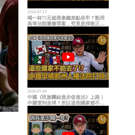
2026-07-17
喝一杯75元超商拿鐵差點坐牢？動用
高等法院審微罪案，究竟是捍衛正義
還是浪費司法資源？
2026-07-09
中國《民族團結進步促進法》上路｜
中國管到全球？所以這些國家都不能
去了？中國早就被歐洲人權法院打
臉？