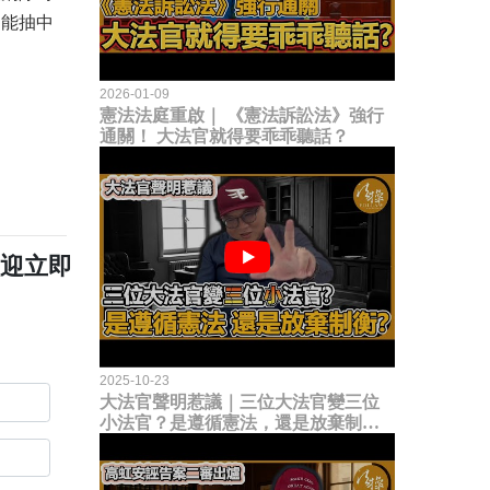
，能抽中
2026-01-09
憲法法庭重啟｜ 《憲法訴訟法》強行
通關！ 大法官就得要乖乖聽話？
歡迎立即
2025-10-23
大法官聲明惹議｜三位大法官變三位
小法官？是遵循憲法，還是放棄制衡
立法權？