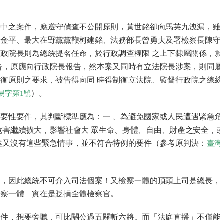
查中之案件，應遵守偵查不公開原則，黃世銘卻向馬英九洩漏，
王金平、最大在野黨黨鞭柯建銘、法務部長曾勇夫及署檢察長陳
政院長則為總統提名任命，於行政調查權限 之上下隸屬關係，
告，原應向行政院長報告，然本案又同時有立法院長涉案，則同
衡原則之要求，被告得向同 時得制衡立法院、監督行政院之總
）。
易字第1號
要性要件，其判斷標準應為：一 、為避免國家或人民遭遇緊急
危害繼續擴大，影響社會大 眾生命、身體、自由、財產之安全，
案又沒有這些緊急情事，並不符合特例的要件（參考原判決：
臺
法，因此總統不可介入司法個案！又檢察一體的頂頭上司是總長
檢察一體，實在是貶損全體檢察官。
案件，想要旁聽，可比關公過五關斬六將。而「法庭直播」不僅