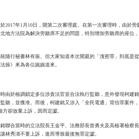
2017年1月10日，開第二次審理庭。在第一次審理時，由於旁
台北地方法院為解決旁聽席不足的問題，特別增加旁聽席的座位
總統隨行秘書林有振。但大家知道本次開庭的「洩密罪」到底是
《法操》來為各位娓娓道來。
，當時由於檢調鎖定多位涉貪法官並合法執行監聽，意外發現柯建
的監聽，並獲准。而後，柯建銘又涉入「全民電通」背信罪案件
檢方卻放棄上訴，因而定讞。
建銘聯合當時的立法院長王金平、法務部長曾勇夫及高檢署檢察
是讓林秀濤不要上訴，進而導致最後無罪定讞。