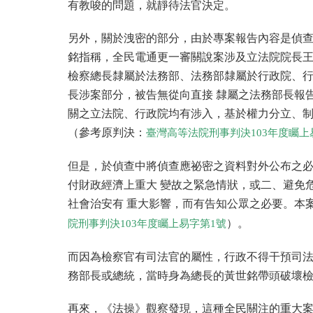
有教唆的問題，就靜待法官決定。
另外，關於洩密的部分，由於專案報告內容是偵
銘指稱，全民電通更一審關說案涉及立法院院長
檢察總長隸屬於法務部、法務部隸屬於行政院、行
長涉案部分，被告無從向直接 隸屬之法務部長報
關之立法院、行政院均有涉入，基於權力分立、制
（參考原判決：
臺灣高等法院刑事判決103年度矚上
但是，於偵查中將偵查應祕密之資料對外公布之必
付財政經濟上重大 變故之緊急情狀，或二、避免
社會治安有 重大影響，而有告知公眾之必要。本
）。
院刑事判決103年度矚上易字第1號
而因為檢察官有司法官的屬性，行政不得干預司
務部長或總統，當時身為總長的黃世銘帶頭破壞
再來，《法操》觀察發現，這種全民關注的重大