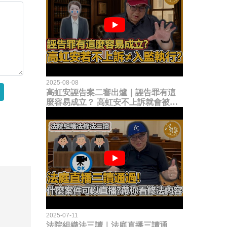
2025-08-08
高虹安誣告案二審出爐｜誣告罪有這
麼容易成立？ 高虹安不上訴就會被
關？這句話其實不太對！
2025-07-11
法院組織法三讀｜法庭直播三讀通