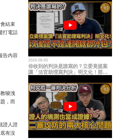
面會結束
撥打電話
報告內容
2026-06-05
你收到的判決是誰寫的？立委竟提案
讓「法官助理寫判決」明文化！那以
後是不是乾脆連開庭都外包出去？
似教唆洩
問題，而
就證人證
到底有沒