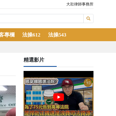
大壯律師事務所
客專欄
法操612
法操543
精選影片