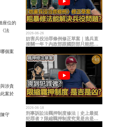
聽座位的
，《法
2026-06-26
妨害兵役治罪條例修正草案｜逃兵直
接關一年？內政部跟國防部只能想到
這種粗暴修法，是能解決什麼兵役問
從哪個案
題？
銘與涉貪
，此案於
2026-06-18
刑事訴訟法羈押制度修法｜史上最挺
長陳守
犯罪者？限縮羈押制度究竟是吉是
凶？