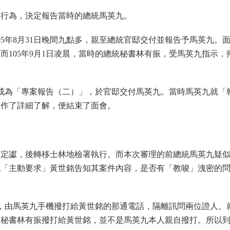
說行為，決定報告當時的總統馬英九。
5年8月31日晚間九點多，親至總統官邸交付並報告予馬英九。
而105年9月1日凌晨，當時的總統秘書林有振，受馬英九指示，
容，成為「專案報告（二）」，於官邸交付馬英九。當時馬英九就「
，作了詳細了解，便結束了面會。
刑定讞，後轉移士林地檢署執行。而本次審理的前總統馬英九疑
九「主動要求」黃世銘告知其案件內容，是否有「教唆」洩密的
凌晨，由馬英九手機撥打給黃世銘的那通電話，隔離訊問兩位證人。
由秘書林有振撥打給黃世銘，並不是馬英九本人親自撥打。所以