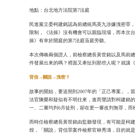
地點：台北地方法院第7法庭
民進黨立委柯建銘認為前總統馬英九涉嫌洩密罪，於
限制，《法操》沒有機會可以親臨現場，而本次
操》有幸於開庭的第7法庭蒞庭旁聽。
本次傳喚兩個證人，前檢察總長黃世銘以及馬前
件發展出來的嗎？裡面又牽扯到那些人呢？就讓
背信→關說→洩密？
故事的開始，要追朔到2007年的「正己專案」
法官陳榮和疑似有不明往來，進而聲請對柯建銘
一、二審均判6月徒刑，卻在更一審改判無罪，而
而時任檢察總長黃世銘由監聽發現，有可能是柯
煌，「關說」背信罪案件檢察官林秀濤，目的就