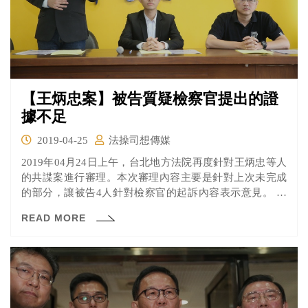
【王炳忠案】被告質疑檢察官提出的證
據不足
2019-04-25
法操司想傳媒
2019年04月24日上午，台北地方法院再度針對王炳忠等人
的共諜案進行審理。本次審理內容主要是針對上次未完成
的部分，讓被告4人針對檢察官的起訴內容表示意見。 對
於檢察官起訴書中的資料 針對檢察官起訴書中引用侯漢廷
READ MORE
作成的鬼島那些事總結報告及其他資料，作為證明確實有
發展組織的證據，侯漢廷表示：鬼島那些事的總結報告是
為了拉企業贊助製作的，並非用來匯報給周，其他的檔案
也有其他的用途，都不是匯報給周。