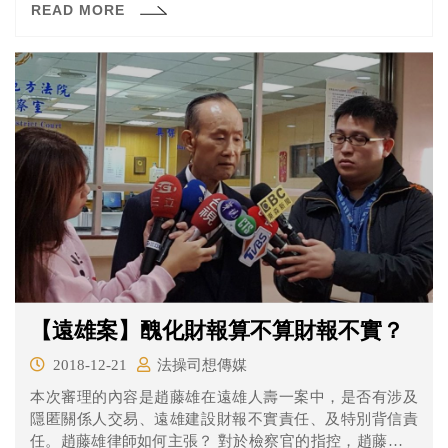
READ MORE
正有期待；柯建銘則對外表示，最高法院自我矮化、濫權
發回、刻意護航、極為荒謬，但他極具信心，將在更一審
時能夠贏得勝利。
【遠雄案】醜化財報算不算財報不實？
2018-12-21
法操司想傳媒
本次審理的內容是趙藤雄在遠雄人壽一案中，是否有涉及
隱匿關係人交易、遠雄建設財報不實責任、及特別背信責
任。趙藤雄律師如何主張？ 對於檢察官的指控，趙藤雄的