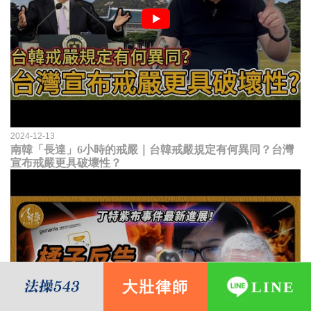
2024-12-13
南韓「長達」6小時的戒嚴｜台韓戒嚴規定有何異同？台灣
宣布戒嚴更具破壞性？
大壯律師
LINE