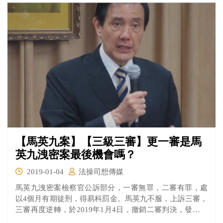
【馬英九案】【三級三審】更一審是馬
英九洩密案最後機會嗎？
2019-01-04
法操司想傳媒
馬英九洩密案檢察官公訴部分，一審無罪，二審有罪，處
以4個月有期徒刑，得易科罰金。馬英九不服，上訴三審，
三審再度逆轉，於2019年1月4日，撤銷二審判決，發回更
審。對此馬英九回應，對自己的清白有信心，對法院的公