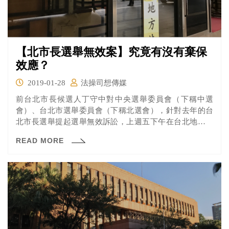
【北市長選舉無效案】究竟有沒有棄保
效應？
2019-01-28
法操司想傳媒
前台北市長候選人丁守中對中央選舉委員會（下稱中選
會）、台北市選舉委員會（下稱北選會），針對去年的台
北市長選舉提起選舉無效訴訟，上週五下午在台北地方法
院續行準備程序。 本次庭期前另外進行了兩次勘驗程序，
READ MORE
有沒有釐清相關爭議了呢？又有沒有什麼新發現呢？一起
來看看吧！