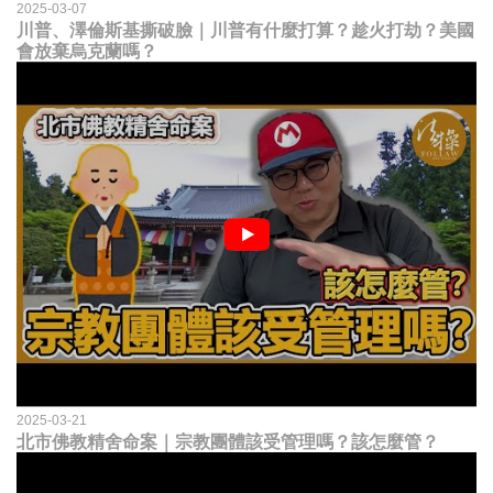
2025-03-07
川普、澤倫斯基撕破臉｜川普有什麼打算？趁火打劫？美國
會放棄烏克蘭嗎？
2025-03-21
北市佛教精舍命案｜宗教團體該受管理嗎？該怎麼管？