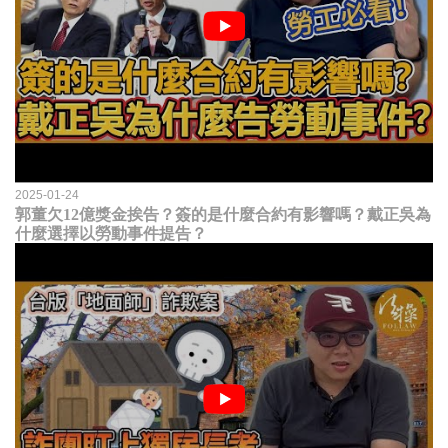
2025-01-24
郭董欠12億獎金挨告？簽的是什麼合約有影響嗎？戴正吳為
什麼選擇以勞動事件提告？