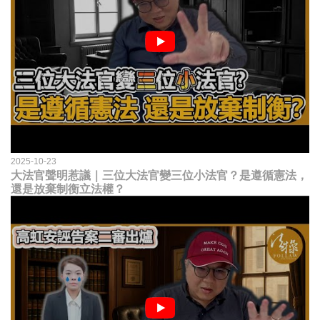
2025-10-23
大法官聲明惹議｜三位大法官變三位小法官？是遵循憲法，
還是放棄制衡立法權？