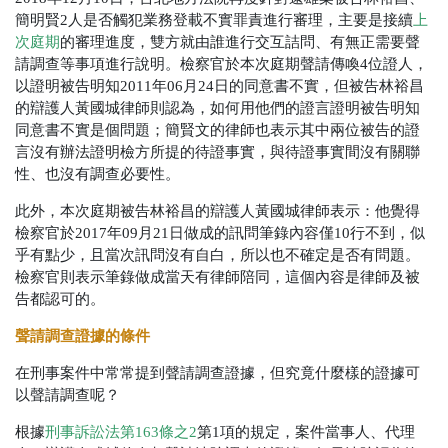
簡明賢2人是否觸犯業務登載不實罪責進行審理，主要是接續
上
次庭期
的審理進度，雙方就由誰進行交互詰問、有無正需要聲
請調查等事項進行說明。檢察官於本次庭期聲請傳喚4位證人，
以證明被告明知2011年06月24日的同意書不實，但被告林裕昌
的辯護人黃國城律師則認為，如何用他們的證言證明被告明知
同意書不實是個問題；簡賢文的律師也表示其中兩位被告的證
言沒有辦法證明檢方所提的待證事實，與待證事實間沒有關聯
性、也沒有調查必要性。
此外，本次庭期被告林裕昌的辯護人黃國城律師表示：他覺得
檢察官於2017年09月21日做成的訊問筆錄內容僅10行不到，似
乎有點少，且當次訊問沒有自白，所以也不確定是否有問題。
檢察官則表示筆錄做成當天有律師陪同，這個內容是律師及被
告都認可的。
聲請調查證據的條件
在刑事案件中常常提到聲請調查證據，但究竟什麼樣的證據可
以聲請調查呢？
根據
刑事訴訟法第163條之2
第1項的規定，案件當事人、代理