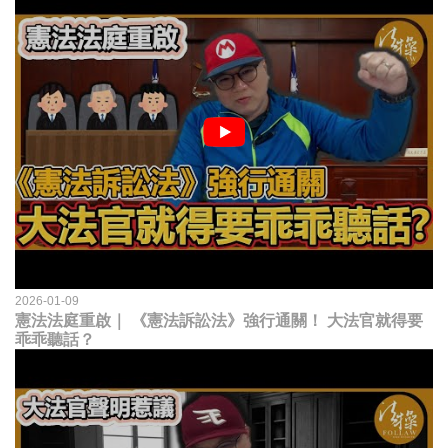
2026-01-09
憲法法庭重啟｜ 《憲法訴訟法》強行通關！ 大法官就得要
乖乖聽話？