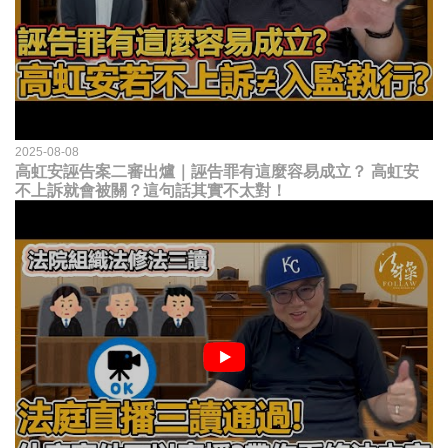
2025-08-08
高虹安誣告案二審出爐｜誣告罪有這麼容易成立？ 高虹安
不上訴就會被關？這句話其實不太對！