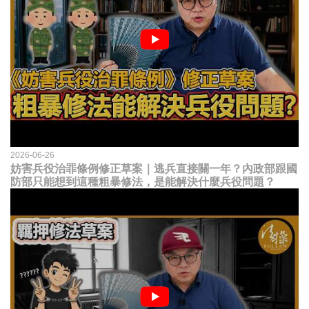
2026-06-26
妨害兵役治罪條例修正草案｜逃兵直接關一年？內政部跟國
防部只能想到這種粗暴修法，是能解決什麼兵役問題？