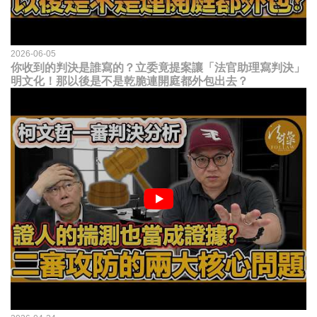
2026-06-05
你收到的判決是誰寫的？立委竟提案讓「法官助理寫判決」
明文化！那以後是不是乾脆連開庭都外包出去？