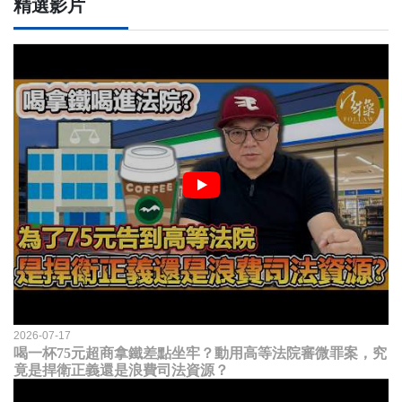
精選影片
2026-07-17
喝一杯75元超商拿鐵差點坐牢？動用高等法院審微罪案，究
竟是捍衛正義還是浪費司法資源？