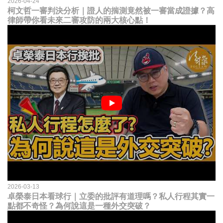
2026-04-24
柯文哲一審判決分析｜證人的揣測竟然被一審當成證據？高
律師帶你看未來二審攻防的兩大核心點！
2026-03-13
卓榮泰日本看球行｜立委的批評有道理嗎？私人行程其實一
點都不奇怪？為何說這是一種外交突破？