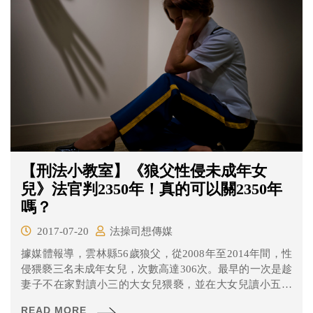
【刑法小教室】《狼父性侵未成年女
兒》法官判2350年！真的可以關2350年
嗎？
2017-07-20
法操司想傳媒
據媒體報導，雲林縣56歲狼父，從2008年至2014年間，性
侵猥褻三名未成年女兒，次數高達306次。最早的一次是趁
妻子不在家對讀小三的大女兒猥褻，並在大女兒讀小五時
開始對她性侵。二女兒則是媽媽去世後，在讀小四的時候
READ MORE