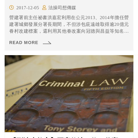
2017-12-05
法操司想傳媒
​營建署前主任祕書洪嘉宏利用在公元2013、2014年擔任營
建署城鄉發展分署長期間，不但涉包庇遠雄取得逾20億元
眷村改建標案，還利用其他眷改案向冠德與昌益等知名建
商索賄，總金額達新台幣1.23億元
READ MORE