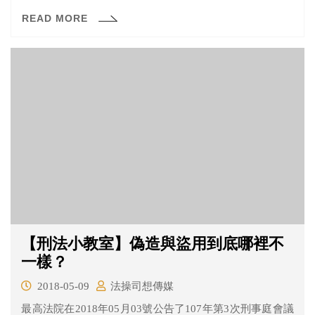
另外針對外套的部分，女子也告男子毀損。女子表示，不
READ MORE
論這個外套經過多少次的洗滌，都不可能再穿。
【刑法小教室】偽造與盜用到底哪裡不
一樣？
2018-05-09
法操司想傳媒
​最高法院在2018年05月03號公告了107年第3次刑事庭會議