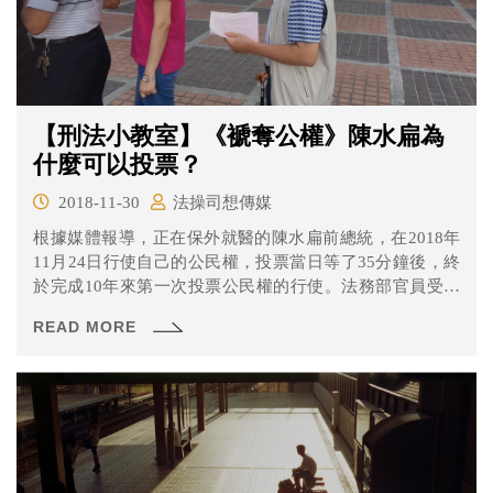
【刑法小教室】《褫奪公權》陳水扁為
什麼可以投票？
2018-11-30
法操司想傳媒
​根據媒體報導，正在保外就醫的陳水扁前總統，在2018年
11月24日行使自己的公民權，投票當日等了35分鐘後，終
於完成10年來第一次投票公民權的行使。法務部官員受訪
則指出，陳水扁為保外醫治狀況，尚未服刑完畢，因此褫
READ MORE
奪公權還沒開始執行，依法他有公民權而可以去投票。有
些網友表示「這個漏洞也太大了吧！」、「褫奪公權未執
行 所以阿扁可以再選總統？」、「這個國家有病！」