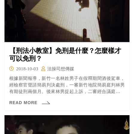
【刑法小教室】免刑是什麼？怎麼樣才
可以免刑？
2018-10-03
法操司想傳媒
根據新聞報導，新竹一名林姓男子在假釋期間酒後駕車，
經檢察官聲請簡易判決處刑，一審新竹地院簡易庭判林男
有期徒刑兩個月。後來林男提起上訴，二審經合議庭審酌
後林男獲得免刑判決，如此一來林男的假釋也不用被撤
READ MORE
銷。為什麼林男酒駕卻可以得到免刑判決呢？一起來看看
法律是怎麼規定，以及法院是如何判斷的吧！