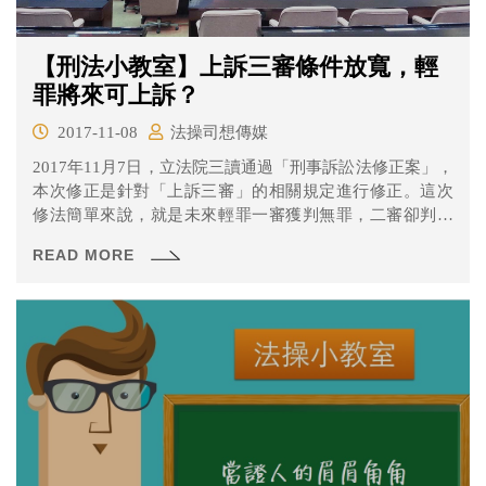
【刑法小教室】上訴三審條件放寬，輕
罪將來可上訴？
2017-11-08
法操司想傳媒
2017年11月7日，立法院三讀通過「刑事訴訟法修正案」，
本次修正是針對「上訴三審」的相關規定進行修正。這次
修法簡單來說，就是未來輕罪一審獲判無罪，二審卻判有
罪的情形，可以上訴三審。但大家知道這與現行上訴的規
READ MORE
定有什麼不同嗎？什麼案件可以上訴到三審？三級三審得
訴訟制度保障又是什麼？