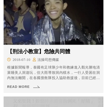
【刑法小教室】危險共同體
2018-07-10
法操司想傳媒
根據新聞報導，泰國有足球隊少年和教練進入觀光勝地清
萊睡美人洞遊玩，但大雨導致洞內積水，一行人受困在洞
內無法離開，在各國搜救隊投入協助救援後，目前已經成
功救出全數球員和教練！世界各國對這場事件的投入相當
READ MORE
多的關注和支援，小球員們還獲邀到俄羅斯觀看世界盃足
球賽，希望他們在各界的幫助下早日康復，回到球場上繼
續揮灑青春！