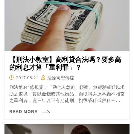
【刑法小教室】高利貸合法嗎？要多高
的利息才算「重利罪」？
2017-08-21
法操司想傳媒
刑法第344條規定：「乘他人急迫、輕率、無經驗或難以求
助之處境，貸以金錢或其他物品，而取得與原本顯不相當
之重利者，處三年以下有期徒刑、拘役或科或併科三十萬
元以下罰金。 」
READ MORE