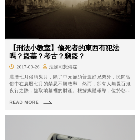
【刑法小教室】偷死者的東西有犯法
嗎？盜墓？考古？竊盜？
2017-09-26
法操司想傳媒
農曆七月俗稱鬼月，除了中元節須普渡好兄弟外，民間習
俗中在農曆七月的禁忌不勝枚舉，然而，卻有人無畏百鬼
夜行之際，盜取墳墓裡的財產。根據媒體報導，位於彰化
縣埔鹽鄉的16號公墓在中元節遭人盜墓，且至少有4門墳墓
READ MORE
遭盜，遭當地居民痛斥：「鬼月盜墓不怕天譴嗎？」