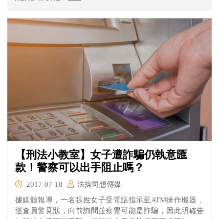
慘遭毒手。於103年間，二女兒跟老師透露此事，而二女兒
也指稱曾看過狼父性侵妹妹，整件事才曝光。
【刑法小教室】女子遭詐騙仍執意匯
款！警察可以出手阻止嗎？
2017-07-18
法操司想傳媒
據媒體報導，一名張姓女子受電話指示至ATM操作機器，
巡查員警見狀，向前詢問並察覺可能是詐騙，因此明確告