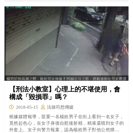
的何姓上兵為仇家，攔車包夾，毆打後又對何姓上兵開
槍，子彈從何背後穿過肺臟，送醫不治。
【刑法小教室】心理上的不堪使用，會
構成「毀損罪」嗎？
2018-05-15
法操司想傳媒
根據媒體報導，苗栗一名楊姓男子在街上看到一名女子，
竟然起色心，在女子身後自慰後射精，精液還噴到女子的
外套上。女子向警方報案，認為楊姓男子對他公然猥褻，