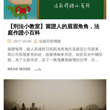
【刑法小教室】當證人的眉眉角角，法
庭作證小百科
2017-10-06
法操司想傳媒
媒體報導，藝人黃建群日前因為曾擔任某建設公司股東，
因公司與股東有糾紛，故被傳喚來作證。由於其在中國拍
戲，為了出庭作證，花了一萬塊機票錢飛回台灣，但卻只
領到540元的車馬費。黃建群表示，他並不清楚與其他股東
READ MORE
間的糾紛，他此次來開庭，只是來說他不知道而已。另
外，也抱怨傳票上寫若傳喚不到，就要拘提、通緝或罰
款，所以，只好還是回來盡證人的義務。