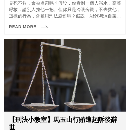
見死不救，會被處罰嗎？假設，你看到一個人溺水，高聲
呼救，請別人拉他一把。但你只是冷眼旁觀，不去救他，
這樣的行為，會被用刑法處罰嗎？假設，A給B吃A自製的
秘藥，過了一段時間B因此出現不適嘔吐、抽蓄等症狀，A
READ MORE
卻沒有將B送醫，這樣A需要負刑責嗎？
【刑法小教室】馬玉山行賄遭起訴後辭
世