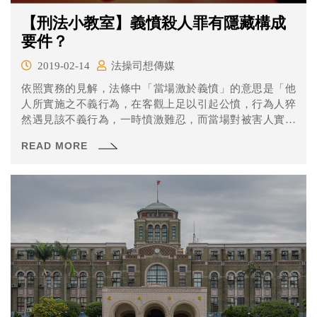
【刑法小教室】義憤殺人罪有隱藏構成
要件？
2019-02-14
法操司想傳媒
依照實務的見解，法條中「當場激於義憤」的意思是「他
人所實施之不義行為，在客觀上足以引起公憤，行為人猝
然遇見該不義行為，一時憤激難忍，而當場對被害人實施
特定行為」（最高法院106年度台上字第507號刑事判決參
READ MORE
照），那大家覺得哪樣的不義行為足以讓一般人覺得憤
怒，進而做出殺人或是傷害行為呢？