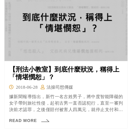
【刑法小教室】到底什麼狀況，稱得上
「情堪憫恕」？
2018-06-28
法操司想傳媒
據新聞報導指出，新竹一名古姓男子，將中度智能障礙的
女子帶到旅社性侵，起初古男一直否認犯行，直至一審判
決前才認罪，之後僅賠付被害人四萬元，就停止支付和解
金。新竹地院之後竟以刑法第59條「情堪憫恕」規定減
READ MORE
刑，將法定刑三年以上、十年以下的乘機性交罪，輕判一
年八個月，且緩刑四年。