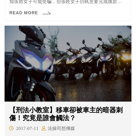
知張姓女子可能受騙，但張姓女子仍執意要完成匯款，在
路人加入一同苦苦相勸後，終於使張姓女子意識到自己受
READ MORE
騙，然而已損失五萬多元。
【刑法小教室】移車卻被車主的暗器刺
傷！究竟是誰會觸法？
2017-07-11
法操司想傳媒