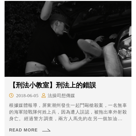
【刑法小教室】刑法上的錯誤
2018-06-05
法操司想傳媒
根據媒體報導，屏東潮州發生一起鬥毆槍殺案，一名無辜
的海軍陸戰隊何姓上兵，因為遭人誤認，被拖出車外射殺
身亡。經過警方調查，兩方人馬先約在另一個加油站談
判，在談判過程中，一名黃姓男子被打成腦死。王姓男子
READ MORE
因氣不過友人被打，再約加油站談判，誤認駕駛藍色轎車