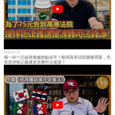
2026-07-17
喝一杯75元超商拿鐵差點坐牢？動用高等法院審微罪案，究
竟是捍衛正義還是浪費司法資源？