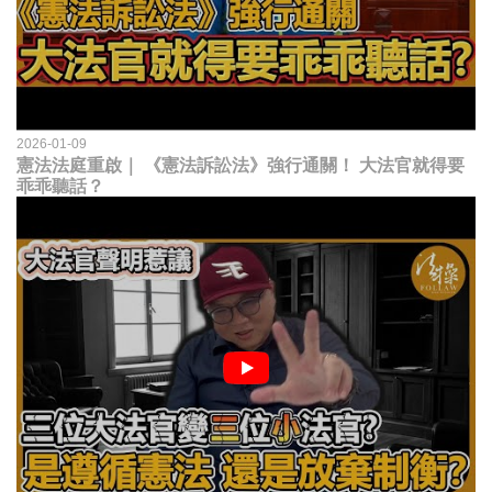
2026-01-09
憲法法庭重啟｜ 《憲法訴訟法》強行通關！ 大法官就得要
乖乖聽話？