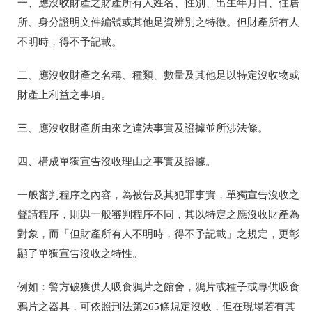
一、應沒收財產之財產所有人姓名、性別、出生年月日、住居
所、身分證
明文件編號或其他足資辨別之特徵。但財產所有人
不明時，得不予記
載。
二、應沒收財產之名稱、種類、數量及其他足以特定沒收物或
財產上利益
之事項。
三、應沒收財產所由來之違法事實及證據並所涉法條。
四、構成單獨宣告沒收理由之事實及證據。
一般審判程序之內容，為被告及其犯罪事實，單獨宣告沒收之
聲請程序，則與一般審判程序不同，其以特定之應沒收財產為
對象，而「但財產所有人不明時，得不予記載」之規定，更彰
顯了單獨宣告沒收之特性。
例如：警方破獲供人吸食鴉片之館舍，鴉片或種子或專供吸食
鴉片之器具，可依照刑法第265條規定沒收，但在現場若有其