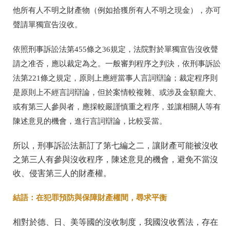
他所有人不明之財產物（例如拾獲所有人不明之現金），亦可
聲請單獨宣告沒收。
依照刑事訴訟法第455條之36規定，法院對於單獨宣告沒收聲
請之准否，應以裁定為之。一般審判程序之判決，依刑事訴訟
法第221條之規定，原則上應經當事人言詞辯論；裁定程序則
是原則上不經言詞辯論，但於案情較複雜、或涉及金額龐大、
或有第三人參與者，應採較嚴謹慎重之程序，並讓相關人等有
陳述意見的機會，進行言詞辯論，比較妥當。
所以，刑事訴訟法新訂了第七編之二，讓財產可能被沒收
之第三人有參與沒收程序，陳述意見的機會，避免不當沒
收、侵害第三人的財產權。
結語：在犯罪預防與保障財產權間，尋求平衡
相對於德、日、美等國的沒收制度，我國沒收舊法，存在