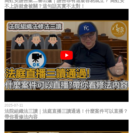
高虹安誣告案二審出爐｜誣告罪有這麼容易成立？ 高虹安
不上訴就會被關？這句話其實不太對！
2025-07-11
法院組織法三讀｜法庭直播三讀通過！什麼案件可以直播？
帶你看修法內容