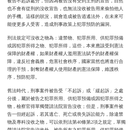
被告不起訴處分，但因為被告沒有受到主刑的宣告，自然
也不會有從刑的沒收宣告，也無法沒收被告用來偷拍他人
的手機。這樣的狀況，就會造成被告逍遙法外，在未來可
能使更多人受害，造成刑事政策上犯罪預防的漏洞。
刑法規定可沒收之物為：違禁物、犯罪所用、供犯罪預備
或因犯罪所得之物、犯罪所得，這些，本來應該受到憲法
保障的財產權，如果財產權人濫用憲法賦予的財產權保
障，違反社會義務，危害社會秩序，國家當然也將進行合
理的干預，剝奪財產權人使用財產的憲法保障，維護秩
序，預防犯罪。
舊法時代，刑事案件被告受「不起訴」或「緩起訴」之處
分後，屬於被告之犯罪所用、供犯罪預備或因犯罪所得之
物，檢察官得單獨聲請法院宣告沒收；但是，刑事案件被
告一但經起訴，若其逃亡、死亡或喪失訴訟能力，除違禁
物及專科沒收之物，可以依刑法第40條第2項之規定，單獨
聲請法院宣告沒收外，被告所有之犯罪所用、供犯罪預備