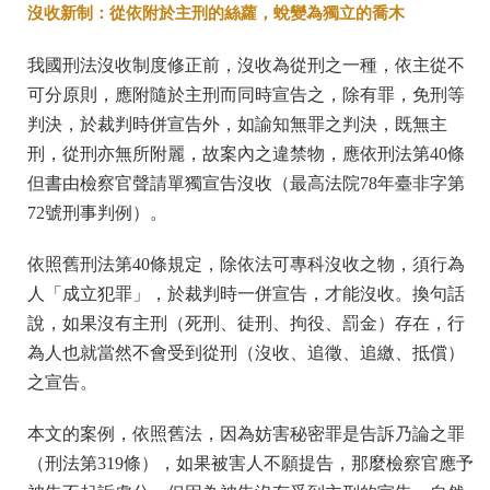
沒收新制：從依附於主刑的絲蘿，蛻變為獨立的喬木
我國刑法沒收制度修正前，沒收為從刑之一種，依主從不
可分原則，應附隨於主刑而同時宣告之，除有罪，免刑等
判決，於裁判時併宣告外，如諭知無罪之判決，既無主
刑，從刑亦無所附麗，故案內之違禁物，應依刑法第40條
但書由檢察官聲請單獨宣告沒收（最高法院78年臺非字第
72號刑事判例）。
依照舊刑法第40條規定，除依法可專科沒收之物，須行為
人「成立犯罪」，於裁判時一併宣告，才能沒收。換句話
說，如果沒有主刑（死刑、徒刑、拘役、罰金）存在，行
為人也就當然不會受到從刑（沒收、追徵、追繳、抵償）
之宣告。
本文的案例，依照舊法，因為妨害秘密罪是告訴乃論之罪
（刑法第319條），如果被害人不願提告，那麼檢察官應予