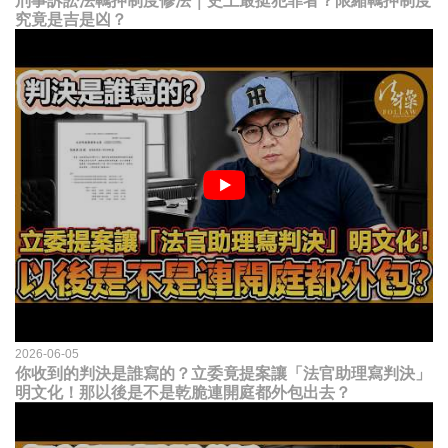
刑事訴訟法羈押制度修法｜史上最挺犯罪者？限縮羈押制度
究竟是吉是凶？
2026-06-05
你收到的判決是誰寫的？立委竟提案讓「法官助理寫判決」
明文化！那以後是不是乾脆連開庭都外包出去？