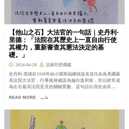
【他山之石】大法官的一句話｜史丹利·
里德：「法院在其歷史上一直自由行使
其權力，重新審查其憲法決定的基
礎。」
2024-04-28
法操司想傳媒
史丹利·里德在1938年由小羅斯福總統提名並任命為美國最
高法院大法官，行事風格被認為偏向溫和派，所以經常成
為左右最高法院意見的關鍵票數。這句話出現在由其主筆
的史密斯訴奧爾賴特案（Smith v. Allwright）判決書中。
READ MORE