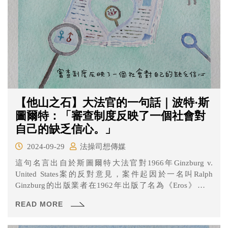
【他山之石】大法官的一句話｜波特·斯
圖爾特：「審查制度反映了一個社會對
自己的缺乏信心。」
2024-09-29
法操司想傳媒
這句名言出自於斯圖爾特大法官對1966年Ginzburg v.
United States案的反對意見，案件起因於一名叫Ralph
Ginzburg的出版業者在1962年出版了名為《Eros》的雜
誌，結果只出了四期就因為文章與圖片涉及情愛與性題
READ MORE
材，而被指控違反《聯邦淫穢法》而不得不停刊，
Ginzburg一路被判決有罪，最高法院也以5:4裁決上訴法院