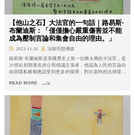
【他山之石】大法官的一句話｜路易斯·
布蘭迪斯：「僅僅擔心嚴重傷害並不能
成為壓制言論和集會自由的理由。」
2023-11-26
法操司想傳媒
路易斯·布蘭迪斯是美國歷史上第一位猶太裔的大法官，是
20世紀初期著名的公民倡議主張者，他認為人民的言論自
由與隱私權都應該受到更多的保障，對比當時的法律環境
可說是先驅者，這句名言就是來自他在1927年的Whitney v.
READ MORE
California案中所做出的「逆風發言」。