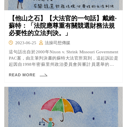
【他山之石】【大法官的一句話】戴維·
蘇特：「法院應尊重有關競選財務法規
必要性的立法判決。」
2023-06-25
法操司想傳媒
這句話出自於2000年Nixon v. Shrink Missouri Government
PAC案，由主筆判決書的蘇特大法官所寫到，這起訴訟是
起因自1998年密蘇里州政治委員會與審計員選舉的候選
人，認為該州「個人對公職候選人的捐款限額限制在1075
READ MORE
美元以內」的規定，違反了憲法對言論自由以及結社自由
的保障，因為他認為在此限額下，會讓他無法有效的展開
競選活動。