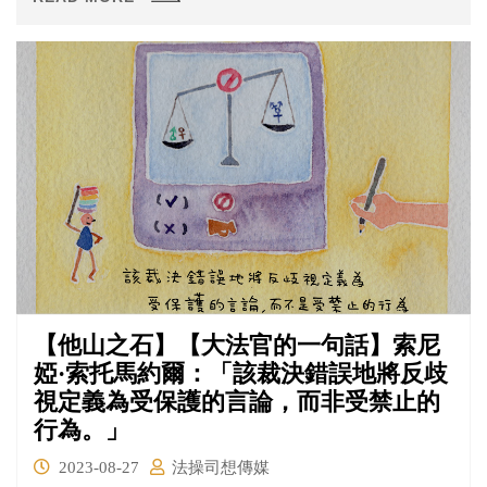
決結果的主因（法操之前也有介紹過，詳備註），像是從
去（2022）年開始先是擴大紐約州的擁槍權、再推翻「羅
訴韋德案」導致婦女墮胎權遭大幅限縮，不久前又認定
「具有表達性質的商家」若拒絕服務LGBTQ族群屬於言論
自由範圍，陸續受到社會批判。
【他山之石】【大法官的一句話】索尼
婭·索托馬約爾：「該裁決錯誤地將反歧
視定義為受保護的言論，而非受禁止的
行為。」
2023-08-27
法操司想傳媒