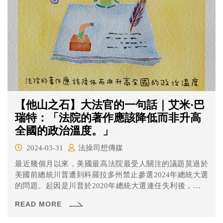
【他山之石】大法官的一句話｜艾米·巴
瑞特：「法院的著作應該降低而非升高
全國的政治溫度。」
2024-03-31
法操司想傳媒
最近幾個月以來，美國最高法院最受人關注的議題莫過於
美國前總統川普遭到科羅拉多州禁止參選2024年總統大選
的問題。起因是川普於2020年總統大選連任失利後，支持
者們在國會召開會議統計選舉人團投票結果的2021年1月6
READ MORE
日發動「拯救美國」集會，主張投票過程受到控制。最後
示威者甚至闖入國會大廈並發生槍擊事件，最後派出大量