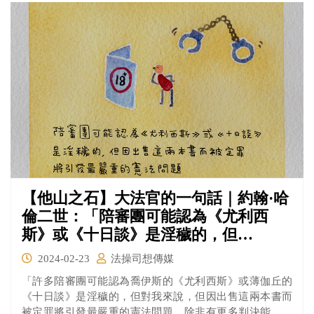
警力才在數個小時後平息。
【他山之石】大法官的一句話｜約翰·哈
倫二世：「陪審團可能認為《尤利西
斯》或《十日談》是淫穢的，但…
2024-02-23
法操司想傳媒
「許多陪審團可能認為喬伊斯的《尤利西斯》或薄伽丘的
《十日談》是淫穢的，但對我來說，但因出售這兩本書而
被定罪將引發最嚴重的憲法問題，除非有更多判決能說服