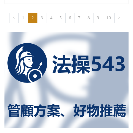
就認為書籍中含有暴力及色情成分，而下架《暗殺教室》
等在日本可說是闔家觀賞的漫畫。
<
1
2
3
4
5
6
7
8
9
10
>