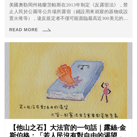
美國奧勒岡州格蘭茨帕斯在2013年制定《反露宿法》，禁
止人民於公園等公共場所露宿（鋪設用來就寢的器物或設
置火堆等），違反規定者不僅可能面臨最高近300美元的罰
款，多次違規者還甚至可能被處以1個月的監禁。這項規定
READ MORE
明顯是針對遊民問題而設計，也因為直接將遊民身分定義
為犯罪而引發爭議，根據報導，在法令頒布的5年內就已經
開出超過500次的罰單。
【他山之石】大法官的一句話｜露絲·金
斯伯格：「若人民沒有對自由的渴望，