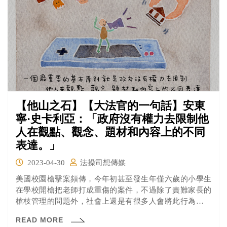
【他山之石】【大法官的一句話】安東
寧·史卡利亞：「政府沒有權力去限制他
人在觀點、觀念、題材和內容上的不同
表達。」
2023-04-30
法操司想傳媒
美國校園槍擊案頻傳，今年初甚至發生年僅六歲的小學生
在學校開槍把老師打成重傷的案件，不過除了責難家長的
槍枝管理的問題外，社會上還是有很多人會將此行為的產
生歸咎於電視、遊戲等娛樂中所出現的「暴力場面」影響
READ MORE
了學生們的價值觀，像最近在美國佛羅里達州的公立學校