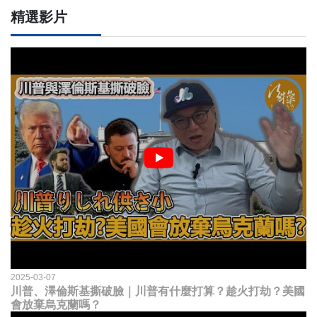
精選影片
2025-03-07
川普、澤倫斯基撕破臉｜川普有什麼打算？趁火打劫？美國
會放棄烏克蘭嗎？