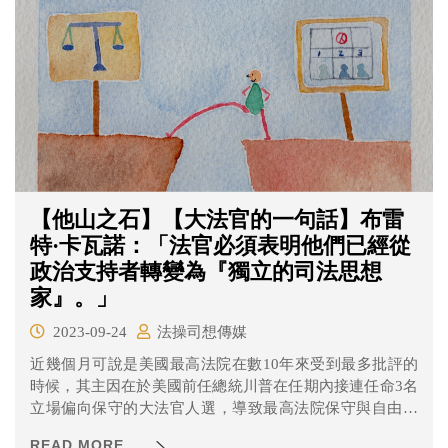
【他山之石】【大法官的一句話】布雷
特·卡瓦諾：「法官必須表明他們已經從
政治支持者轉變為『獨立的司法思想
家』。」
2023-09-24
法操司想傳媒
近幾個月可說是美國最高法院在數10年來受到最多批評的
時候，其主因在於美國前任總統川普在任期內接連任命3名
立場偏向保守的大法官人選，導致最高法院保守與自由派
比例變成6比3。 這被外界認為是影響最高法院接下來的裁
READ MORE