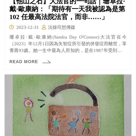
【他山之石】大法官的一句話｜珊卓拉·
戴·歐康納：「期待有一天我被認為是第
102 任最高法院法官，而非……」
2023-12-31
法操司想傳媒
珊卓拉·戴·歐康納(Sandra Day O'Connor)大法官在今
（2023）年12月1日因為失智症所引發的併發症而離世，享
耆壽93歲。她一生中最為人所知的，是在1987年受到時任
美國總統雷根提名，成為美國歷史上第一位女性大法官，
READ MORE
在許多議題，例如女性墮胎權或是打破種族藩籬等，扮演
決定最後走向的關鍵人物，也因此曾被媒體形容為「最有
權勢的女性」。