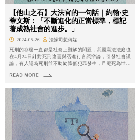
【他山之石】大法官的一句話｜約翰·史
蒂文斯：「不斷進化的正當標準，標記
著成熟社會的進步。」
2024-05-26
法操司想傳媒
死刑的存廢一直都是社會上難解的問題，我國憲法法庭也
在4月24日針對死刑違憲與否進行言詞辯論，引發社會議
論，有人認為死刑並不助於降低犯罪發生，且廢死為世界
的趨勢；也有人認為廢死不符合民意，也不應由少數人決
READ MORE
定其存廢。