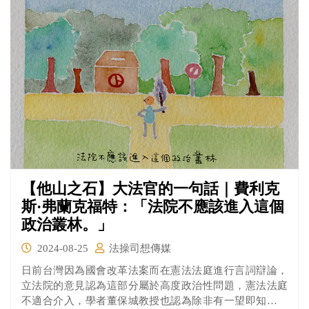
的判決無誤，最終Ginzburg被判處5年有期徒刑，不過在8
個月後就獲得假釋。
【他山之石】大法官的一句話｜費利克
斯·弗蘭克福特：「法院不應該進入這個
政治叢林。」
2024-08-25
法操司想傳媒
日前台灣因為國會改革法案而在憲法法庭進行言詞辯論，
立法院的意見認為這部分屬於高度政治性問題，憲法法庭
不適合介入，學者董保城教授也認為除非有一望即知的重