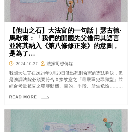
【他山之石】大法官的一句話｜瑟古德·
馬歇爾：「我們的開國先父借用其語言
並將其納入《第八條修正案》的意圖﹐
是為了…
2024-10-27
法操司想傳媒
我國大法官在2024年9月20日做出死刑合憲的憲法判決，但
是強調法院必須要符合直接故意之「最嚴重犯罪類型」並
綜合考量被告之犯罪動機、目的、手段、所生危險……始
可判處被告死刑，等於是為死刑多加了許多限制條件。
READ MORE