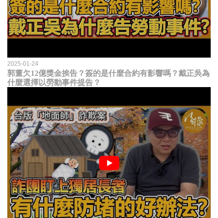
2025-01-24
郭董欠12億獎金挨告？簽的是什麼合約有影響嗎？戴正吳為
什麼選擇以勞動事件提告？