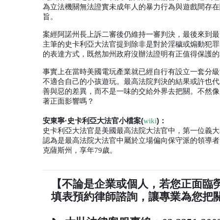
為立法機關無法證實未成年人的暴力行為與遊戲間存在
旨。
案經阿諾州長上訴二審後仍維持一審判決，最後來到最
主筆的史卡利亞大法官提到除非是對於淫穢或煽動犯罪
的表達方式，既然加州政府沒辦法證明有正值得保護的
事實上在當時美國電玩產業就已經自行有設立一套分級
不適合自己的小孩遊玩。最高法院判決的結果或許也代
善與惡的差異，而不是一味的交給外界去把關。不然像
著正面影響嗎？
安東寧·史卡利亞大法官小檔案(
)：
wiki
史卡利亞大法官是美國最高法院大法官中，第一位義大
認為是最高法院大法官中屬於立場偏向保守派的領導者
克薩斯州，享年
79
歲。
【不論是企業或個人，若您正面臨
填表預約律師諮詢，讓專業為您把