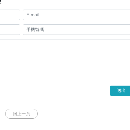
2
送出
回上一頁