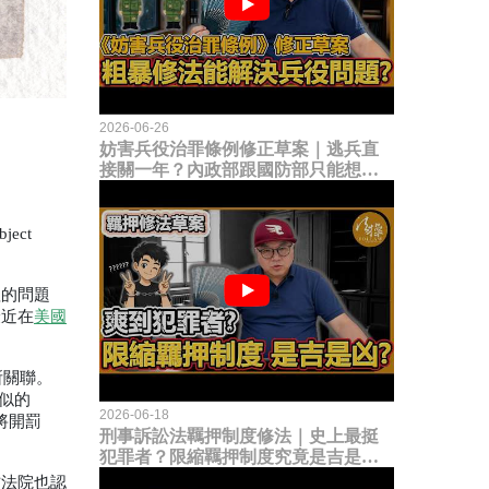
2026-06-26
妨害兵役治罪條例修正草案｜逃兵直
接關一年？內政部跟國防部只能想到
這種粗暴修法，是能解決什麼兵役問
題？
ject 
理的問題
最近在
美國
所關聯。
似的
2026-06-18
將開罰
刑事訴訟法羈押制度修法｜史上最挺
犯罪者？限縮羈押制度究竟是吉是
凶？
方法院也認