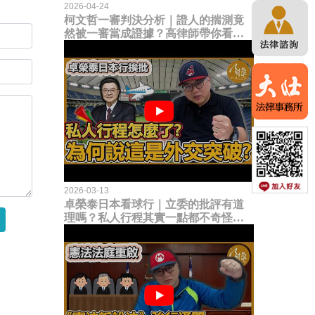
2026-04-24
柯文哲一審判決分析｜證人的揣測竟
然被一審當成證據？高律師帶你看未
來二審攻防的兩大核心點！
2026-03-13
卓榮泰日本看球行｜立委的批評有道
理嗎？私人行程其實一點都不奇怪？
為何說這是一種外交突破？