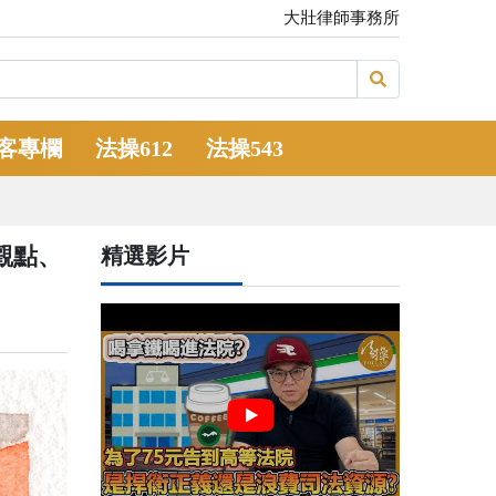
大壯律師事務所
客專欄
法操612
法操543
觀點、
精選影片