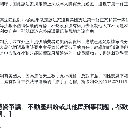
關聯，因此該法案規定禁止未成年人購買暴力遊戲，違反了第一修
高法院也以
7:2
的結果裁定該法案違反美國憲法第一修正案和第十四
等少數不值得保護的言論，不然政府沒有權力去限制他人在不同題
利益存在，那就應該完整保護電玩遊戲的言論自由。
制度，並在外盒上提供消費者遊戲內容資訊，應該已經足以讓家長
表著他們認為應該要由家長負起教育孩子的責任，教導他們識別遊
是中國現在小孩只能閱讀政府篩選過的「優良讀物」，難道就對學
利裔美國人，因為篤信天主教，支持擁槍，反對墮胎、同性戀及平
，素有保守主義法律運動的「旗手」之稱。斯卡利亞於
2016
年
2
月
13
勞資爭議、不動產糾紛或其他民刑事問題，都
關。】