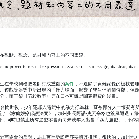
在觀點、觀念、題材和內容上的不同表達。」
 no power to restrict expression because of its message, its ideas, its sub
生在學校開槍把老師打成重傷的
案件
，不過除了責難家長的槍枝管
、遊戲等娛樂中所出現的「暴力場面」影響了學生們的價值觀，像
分，而下架《暗殺教室》等在日本可說是闔家觀賞的漫畫。
機台問世後，少年犯罪與電玩中的暴力行為就一直被部分人士懷疑有
過了《家庭娛樂保護法案》，加州州長阿諾·史瓦辛格也簽屬通過了類
外，同時也禁止所有遊戲零售商向未成年人出售「暴力遊戲」，不然
銷商協會的反對，馬上著手訴訟程序要將其推翻，很快的，加州地