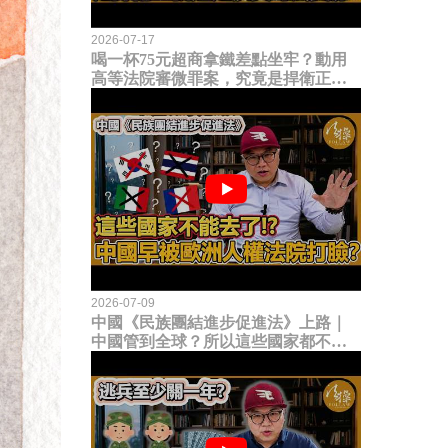
2026-07-17
喝一杯75元超商拿鐵差點坐牢？動用
高等法院審微罪案，究竟是捍衛正義
還是浪費司法資源？
2026-07-09
中國《民族團結進步促進法》上路｜
中國管到全球？所以這些國家都不能
去了？中國早就被歐洲人權法院打
臉？