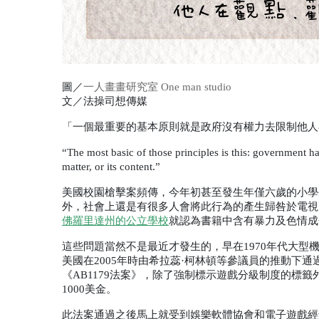
圖／
一人畫畫研究室 One man studio
文／法操司想傳媒
「一個最重要的基本原則就是政府沒有權力去限制他人
“The most basic of those principles is this: government has
matter, or its content.”
美國校園槍擊案頻傳，今年初甚至發生年僅六歲的小學
外，社會上還是有很多人會將此行為的產生歸咎於電視
佛羅里達州的公立學校
就認為書籍中含有暴力及色情成
這些問題當然不是最近才發生的，早在
1970
年代大型
美國在
2005
年時由希拉蕊·柯林頓等參議員的推動下通
《
AB1179
法案》，除了強制標示遊戲分級制度的標籤
1000
美金。
此法案通過之後馬上就受到娛樂軟體協會和電子遊戲經