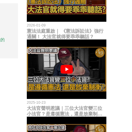
2026-01-09
憲法法庭重啟｜ 《憲法訴訟法》強行
通關！ 大法官就得要乖乖聽話？
做的
2025-10-23
大法官聲明惹議｜三位大法官變三位
小法官？是遵循憲法，還是放棄制衡
立法權？