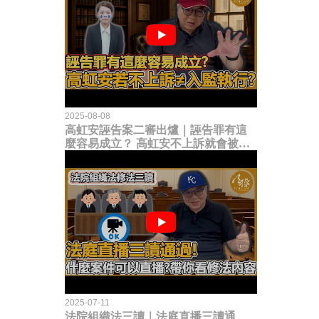
2025-08-08
高虹安誣告案二審出爐｜誣告罪有這
麼容易成立？ 高虹安不上訴就會被
關？這句話其實不太對！
2025-07-11
法院組織法三讀｜法庭直播三讀通