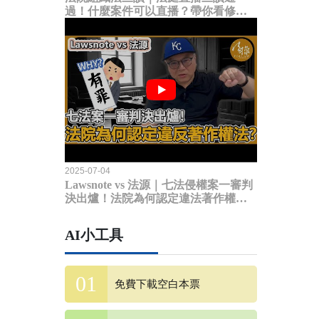
過！什麼案件可以直播？帶你看修法
內容
2025-07-04
Lawsnote vs 法源｜七法侵權案一審判
決出爐！法院為何認定違法著作權
法？
AI小工具
免費下載空白本票