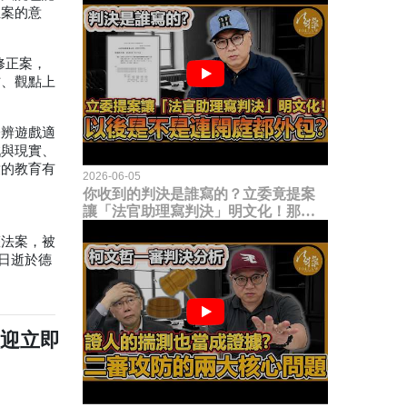
正案的意
修正案，
材、觀點上
分辨遊戲適
戲與現實、
童的教育有
2026-06-05
你收到的判決是誰寫的？立委竟提案
讓「法官助理寫判決」明文化！那以
後是不是乾脆連開庭都外包出去？
權法案，被
日逝於德
歡迎立即