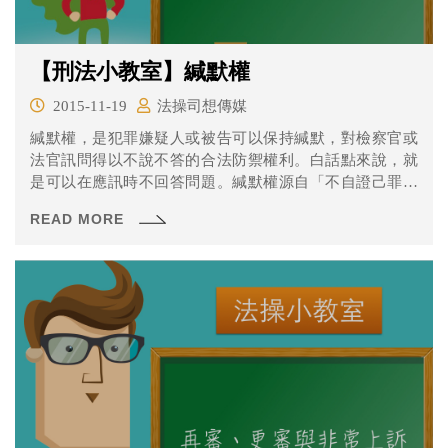
【刑法小教室】緘默權
2015-11-19
法操司想傳媒
緘默權，是犯罪嫌疑人或被告可以保持緘默，對檢察官或
法官訊問得以不說不答的合法防禦權利。白話點來說，就
是可以在應訊時不回答問題。緘默權源自「不自證己罪原
則」，亦即犯罪嫌疑人或被告沒有自己證明自己無罪的義
READ MORE
務，此亦為無罪推定原則的展現，這不僅是身為法治國家
應有的正當法律程序原則，更屬於憲法保障的權利！