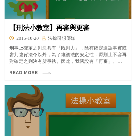
【刑法小教室】再審與更審
2015-10-20
法操司想傳媒
刑事上確定之判決具有「既判力」，除有確定違誤事實或
審判違背法令以外，為了維護法的安定性，原則上不容再
對確定之判決有所爭執。因此，我國設有「再審」、「非
常上訴」兩個非常救濟程序作為排除既判力的主要機制，
READ MORE
以落實「發現真實、追求正義」之目的。