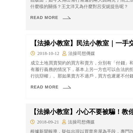
體版面，如今又傳出漸行漸遠的兩人因為兒子鬧上
什麼樣的關係？王文洋又為什麼對呂安妮提告呢？
READ MORE
【法操小教室】民法小教室｜一手
2018-10-12
法操司想傳媒
成立土地買賣契約的買方和賣方，分別有「付錢」
有履行義務的情況下，基本上另一方也可以合法的
行抗辯權」。那如果賣方不過戶，買方也遲遲不付
最高法院最近給出了一個說法喔，一起來看看吧！
READ MORE
【法操小教室】小心不要被騙！教
2018-09-21
法操司想傳媒
根據新聞報導，疑似出現以買賣房屋為手段，專門