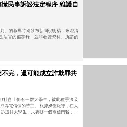
懂民事訴訟法定程序 維護自
審先判」的報導特別發布新聞說明稿，來澄清
是法官的備忘錄，並非卷證資料。所謂的
賠不完，還可能成立詐欺罪共
但社會上仍有一群大學生，被此種手法吸
苦主。 根據媒體報導，在大
告訴這群大學生，只要辦一個電信門號，就
話費」「絕對合法」的二大保證。另外還加碼
來辦門號。