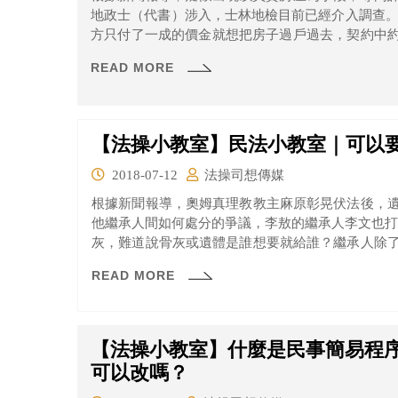
地政士（代書）涉入，士林地檢目前已經介入調查。 成立受害者自救會的林姓董事長指控，
方只付了一成的價金就想把房子過戶過去，契約中
害者在房子被過戶的時候完全不知情，最後也沒有
READ MORE
涉案代書，都曾經在連線節目中主張所有事情都是
議確認過的，沒有違法也不是詐騙，到底契約是怎麼
【法操小教室】民法小教室｜可以
2018-07-12
法操司想傳媒
根據新聞報導，奧姆真理教教主麻原彰晃伏法後，
他繼承人間如何處分的爭議，李敖的繼承人李文也打
灰，難道說骨灰或遺體是誰想要就給誰？繼承人除
以分走自己的那一份嗎？到底法院在實務上是怎麼認
READ MORE
【法操小教室】什麼是民事簡易程
可以改嗎？