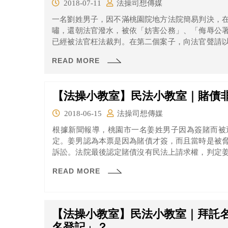
2018-07-11
法操司想傳媒
一名劉姓男子，因不滿桃園院地方法院簡易判決，
嘯，還朝法官潑水，被依「妨害公務」、「侮辱公
已經被法官枉法裁判。在第二個案子，向法官聲請
定，就直接進行簡易程序，對此感到不滿，所以才會
READ MORE
【法操小教室】民法小教室｜賭債
2018-06-15
法操司想傳媒
根據新聞報導，桃園市一名姜姓男子因為簽賭而被
定。姜男認為本票是因為賭債才簽，而且當時是被
訴訟。法院最後認定賭債沒有民法上請求權，判定
以不用還錢？「賭債非債」是什麼意思呢？
READ MORE
【法操小教室】民法小教室｜拜託名
名登記」？