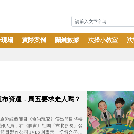
操現場
實際案例
關鍵數據
法操小教室
法
宣布資遣，周五要求走人嗎？
製作人員，在《臉書》社團「靠北影視」發
節目製作公司TVBS則表示一切符合勞基