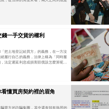
法院，從法律的角度來看，兩人之間到底是
交錢一手交貨的權利
和「把土地登記給買方」的義務，在一方沒
拒絕履行自己的義務，法律上稱為「同時履
錢，法定遲延利息或損害賠償該怎麼算呢？
你看懂買房契約裡的眉角
詐騙賣方的詐騙集團，其中還有領有執照的