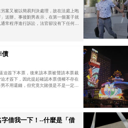
在另案又被以簡易判決處理，故在法庭上咆
署」送辦。事後劉男表示，在第一個案子就
以通常程序進行訴訟，法官卻沒有下任何裁
有這樣的舉動。
非債
逼迫簽下本票，後來該本票被聲請本票裁
脅迫才簽下，因此提起確認本票債權不存在
姜男不用還錢，但究竟欠賭債是不是一定可
字借我一下！--什麼是「借