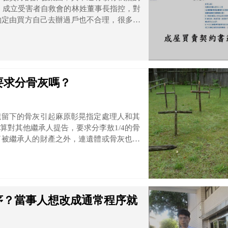
對
約定由買方自己去辦過戶也不合理，很多受
拿到尾款。不過其中一個買方的委任律師和
照著契約在走，而契約內容都是經過雙方協
約定的呢？
要求分骨灰嗎？
遺留下的骨灰引起麻原彰晃指定處理人和其
算對其他繼承人提告，要求分李敖1/4的骨
了被繼承人的財產之外，連遺體或骨灰也可
定骨灰和遺體的呢？
序？當事人想改成通常程序就