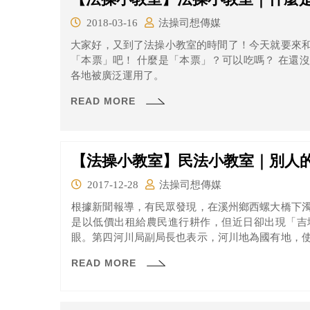
2018-03-16
法操司想傳媒
大家好，又到了法操小教室的時間了！今天就要來
「本票」吧！ 什麼是「本票」？可以吃嗎？ 在還沒有信用卡的年代，「票據」就已經在世界
各地被廣泛運用了。
READ MORE
【法操小教室】民法小教室｜別人
2017-12-28
法操司想傳媒
根據新聞報導，有民眾發現，在溪州鄉西螺大橋下
是以低價出租給農民進行耕作，但近日卻出現「吉
眼。第四河川局副局長也表示，河川地為國有地，
轉讓行為，若有此情形可以依水利法第91條之2的規
READ MORE