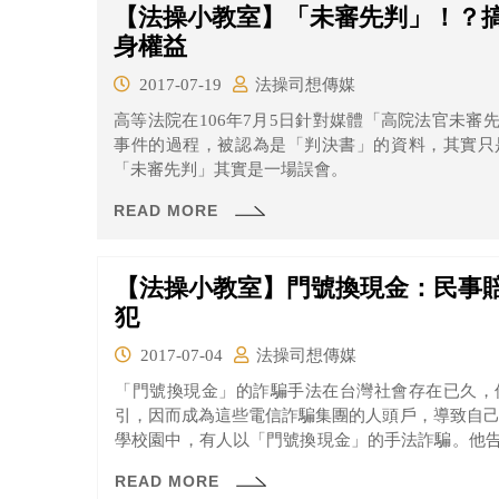
【法操小教室】「未審先判」！？搞
身權益
2017-07-19
法操司想傳媒
高等法院在106年7月5日針對媒體「高院法官未
事件的過程，被認為是「判決書」的資料，其實只
「未審先判」其實是一場誤會。
READ MORE
【法操小教室】門號換現金：民事
犯
2017-07-04
法操司想傳媒
「門號換現金」的詐騙手法在台灣社會存在已久，
引，因而成為這些電信詐騙集團的人頭戶，導致自己成為電信債的
學校園中，有人以「門號換現金」的手法詐騙。他
能拿到3000到5000元的現金，並提出「不用繳電
READ MORE
提供500至1000元的獎金，讓大學生們呼朋引伴的