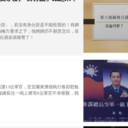
分證」，若沒有身分證是不能投票的！有網
他極力要求之下，他媽媽仍不願意交出，並
位朋友就報警了！
載運13位軍官，至宜蘭東澳嶺執行春節慰勉
謀總長沈一鳴上將等8位軍官不幸罹難，我