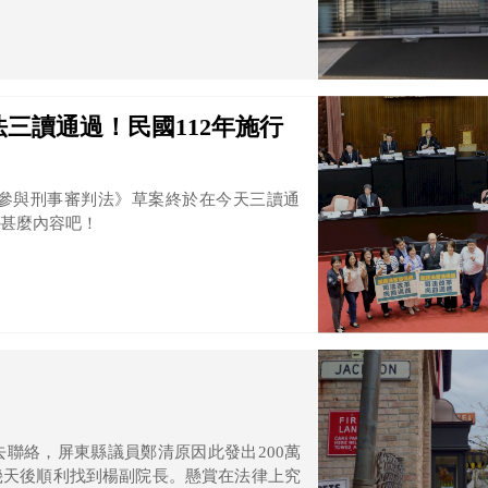
三讀通過！民國112年施行
民參與刑事審判法》草案終於在今天三讀通
甚麼內容吧！
聯絡，屏東縣議員鄭清原因此發出200萬
幾天後順利找到楊副院長。懸賞在法律上究