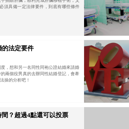
兒子捐贈肝臟，順利完成肝臟移植手術，父
婚的法定要件
制度，想和另一名同性同袍公證結婚來請婚
中的兩個役男真的去辦同性結婚登記，會牽
法操的分析吧！
間？超過4點還可以投票