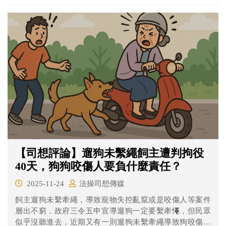
【司想評論】遛狗未繫繩飼主遭判拘役
40天，狗狗咬傷人要負什麼責任？
2025-11-24
法操司想傳媒
飼主遛狗未繫牽繩，導致寵物失控亂竄或是咬傷人等案件
層出不窮，政府三令五申宣導遛狗一定要繫牽憴，但民眾
似乎沒聽進去，近期又有一則遛狗未繫牽繩導致狗咬傷人