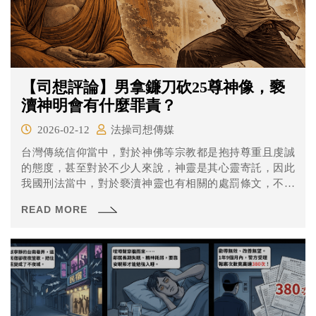
【司想評論】男拿鐮刀砍25尊神像，褻
瀆神明會有什麼罪責？
2026-02-12
法操司想傳媒
台灣傳統信仰當中，對於神佛等宗教都是抱持尊重且虔誠
的態度，甚至對於不少人來說，神靈是其心靈寄託，因此
我國刑法當中，對於褻瀆神靈也有相關的處罰條文，不過
很少人知道，這次的新聞報導正好可以介紹這項規定。
READ MORE