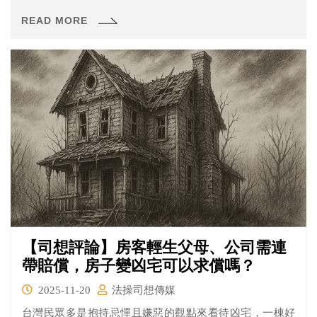
事件。根據新聞報導，嘉義縣一名張姓男子今年3月帶著自
READ MORE
家棕色土狗在公路散步時，未替狗繫上牽繩或戴口罩。
【司想評論】房客輕生父母、公司需連
帶賠償，房子變凶宅可以求償嗎？
2025-11-20
法操司想傳媒
台灣民眾多是抱持忌憚且嫌惡的觀點來看待凶宅，一棟好