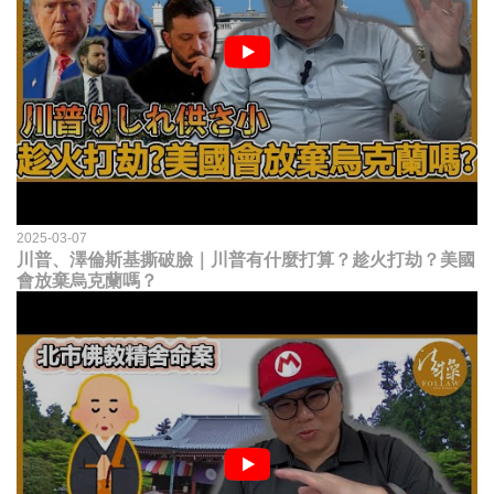
2025-03-07
川普、澤倫斯基撕破臉｜川普有什麼打算？趁火打劫？美國
會放棄烏克蘭嗎？