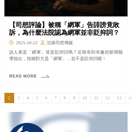
【司想評論】被稱「網軍」告誹謗竟敗
訴，為什麼法院認為網軍並非貶抑詞？
2025-10-22
法操司想傳媒
說人家是「網軍」算是貶抑詞嗎？近期有則有趣的新聞報
導指出，指稱對方是「網軍」，並不是貶抑詞喔！
READ MORE
1
2
3
4
5
6
7
8
9
10
11
12
13
1