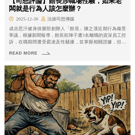
【司想評論】館長涉職場性騷，如果老
闆就是行為人該怎麼辦？
2025-12-30
法操司想傳媒
成吉思汗健身俱樂部創辦人「館長」陳之漢近期行為備受
爭議，根據新聞報導，館長前陣子遭3名離職的資深員工控
訴，在職期間遭受霸凌及性騷擾，並掌握相關證據，但館
長全面否認，反批對方刻意抹黑。新北市勞工局表示，當
READ MORE
事人已提出申訴，目前調查中。