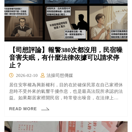
【司想評論】報警380次都沒用，民宿噪
音害失眠，有什麼法律依據可以請求停
止？
2026-02-10
法操司想傳媒
居住安寧權為興新權利，目的在於確保民眾在自己家裡休
息時不受外來的氣響干擾作息，也是最高法院所承認的法
益。如果鄰居家裡開民宿，時常發出噪音，在法律上有哪
些權利可以主張？
READ MORE