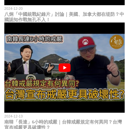
2024-12-20
八炯「中國統戰紀錄片」討論｜美國、加拿大都在堤防？中
國認知作戰無孔不入！
2024-12-13
南韓「長達」6小時的戒嚴｜台韓戒嚴規定有何異同？台灣
宣布戒嚴更具破壞性？