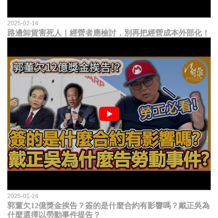
2025-02-14
路邊卸貨害死人｜經營者應檢討，別再把經營成本外部化！
2025-01-24
郭董欠12億獎金挨告？簽的是什麼合約有影響嗎？戴正吳為
什麼選擇以勞動事件提告？