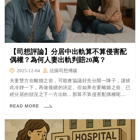
【司想評論】分居中出軌算不算侵害配
偶權？為何人妻出軌判賠20萬？
2025-12-04
法操司想傳媒
夫妻雙方在離婚之前，可能會協議好先分開一陣子，讓彼
此冷靜一下，再做後續的決定。但如果在要離婚之前、已
經分居的狀況之下一方出軌，那算不算侵害配偶權呢？台
灣的離婚率居高不下，怎樣算是合法的主張權利，怎樣又
READ MORE
會侵害配偶權，值得好好討論。