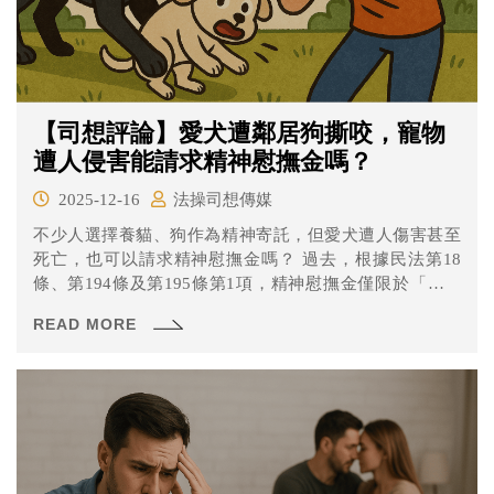
【司想評論】愛犬遭鄰居狗撕咬，寵物
遭人侵害能請求精神慰撫金嗎？
2025-12-16
法操司想傳媒
不少人選擇養貓、狗作為精神寄託，但愛犬遭人傷害甚至
死亡，也可以請求精神慰撫金嗎？ 過去，根據民法第18
條、第194條及第195條第1項，精神慰撫金僅限於「人格
權」、「生命權」或其他「重大人格法益」遭受不法侵害
READ MORE
時，始得請求。若寵物因他人不法行為而受傷或死亡，按
照之前的見解，因為寵物屬於「物」，飼主僅能就寵物的
市價向加害人請求財產上損害賠償，而不得再請求其他財
產上或非財產上的損害賠償（精神慰撫金）。