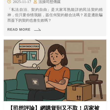
2025-11-17
法操司想傳媒
「私法自治、契約自由」是大家耳熟能詳的民法契約精
神，但只要你情我願，簽任何契約都合法嗎？若是遭欺騙
而簽下的契約也會生效嗎？
READ MORE
【司想評論】網購貨到又不取！店家被