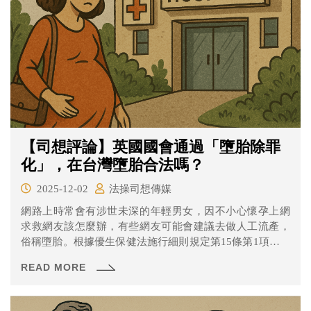
【司想評論】英國國會通過「墮胎除罪
化」，在台灣墮胎合法嗎？
2025-12-02
法操司想傳媒
網路上時常會有涉世未深的年輕男女，因不小心懷孕上網
求救網友該怎麼辦，有些網友可能會建議去做人工流產，
俗稱墮胎。根據優生保健法施行細則規定第15條第1項，人
工流產應於妊娠24週內施行，一旦孕期超過24週，就不能
READ MORE
依孕婦意願進行人工流產，除非胎兒或母體存在重大異常
或疾病。