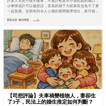
許多人常把小孩不懂事，不要計較當作小孩犯錯的藉口，
小事情或許可以被原諒，若真的鑄下大錯家長也免不了要
一起負責。近期有則令人心痛的新聞報導指出，新竹縣某
幼兒園女童驚傳遭同班男童於午睡時鑽進被窩，以手抓捏
READ MORE
下體流血成傷案件。
【司想評論】夫車禍變植物人，妻卻生
了3子，民法上的婚生推定如何判斷？