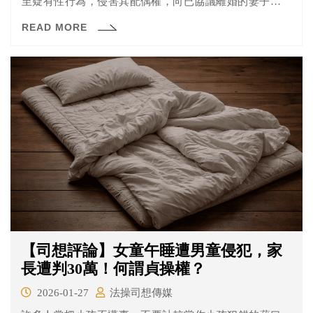
至疑有性行為，侵害其配偶權，向已協議離婚的妻子及小
王求償百萬元，然而，台南地院法官以上萬字判決書認配
READ MORE
偶權在法律上根本不存在，不應強以民法侵權行為法介入
審查，將人民婚姻清算了結而駁回。
【司想評論】女童午睡遭男童侵犯，家
長遭判30萬！何謂貞操權？
2026-01-27
法操司想傳媒