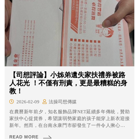
【司想評論】小姊弟遺失家扶禮券被路
人花光 ！不僅有刑責，更是最糟糕的身
教！
2026-02-09
法操司想傳媒
在農曆新年前夕，知名服飾品牌NET延續多年傳統，贊助
家扶中心提貨券，希望讓弱勢家庭的孩子能穿上新衣迎接
新年。然而，在台南永康門市卻發生了一件令人揪心的意
外。一對小姊弟在挑選衣物時，不慎遺失了價值4000元的
READ MORE
家扶禮券，在現場焦急等候卻未見拾得者歸還。