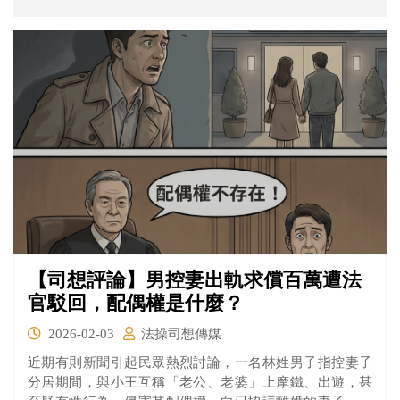
【司想評論】男控妻出軌求償百萬遭法
官駁回，配偶權是什麼？
2026-02-03
法操司想傳媒
近期有則新聞引起民眾熱烈討論，一名林姓男子指控妻子
分居期間，與小王互稱「老公、老婆」上摩鐵、出遊，甚