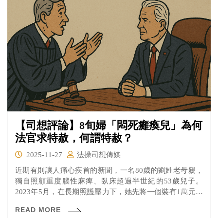
【司想評論】8旬婦「悶死癱瘓兒」為何
法官求特赦，何謂特赦？
2025-11-27
法操司想傳媒
近期有則讓人痛心疾首的新聞，一名80歲的劉姓老母親，
獨自照顧重度腦性麻痺、臥床超過半世紀的53歲兒子。
2023年5月，在長期照護壓力下，她先將一個裝有1萬元紅
包放進兒子口中，掩住他的口鼻導致兒子窒息身亡，事後
READ MORE
她立即自首。