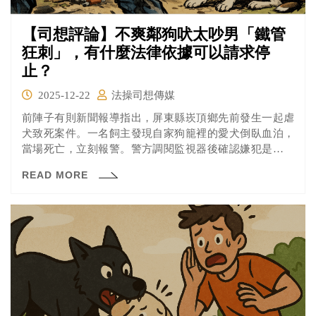
【司想評論】不爽鄰狗吠太吵男「鐵管
狂刺」，有什麼法律依據可以請求停
止？
2025-12-22
法操司想傳媒
前陣子有則新聞報導指出，屏東縣崁頂鄉先前發生一起虐
犬致死案件。一名飼主發現自家狗籠裡的愛犬倒臥血泊，
當場死亡，立刻報警。警方調閱監視器後確認嫌犯是住在
附近的 35 歲陳姓男子，陳男表示，因為這隻米克斯長期吠
READ MORE
叫、影響家中作息，多次反映未果，才失控以鐵管刺殺
牠。警方已依違反動保法將他移送屏東地檢署偵辦。