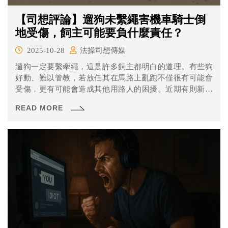
【司想評論】遛狗未繫繩害機車騎士倒
地受傷，飼主可能要負什麼責任？
2025-10-28
法操司想傳媒
遛狗一定要繫牽繩，這是許多飼主都明白的道理。有些狗
好動、難以管教，若放任其在馬路上亂跑不僅很有可能會
受傷，更有可能會造成其他用路人的困擾。近期有則新聞
報導指出，龜山一位詹姓婦人於9日深夜在龜山區光榮路遛
READ MORE
狗，由於狗未繫繩突然衝出馬路，導致光榮路直行的劉姓
騎士緊急煞車致人車倒地，若騎士因此受到傷害，飼主可
能需要負什麼法律責任？