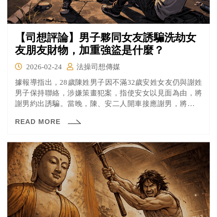
【司想評論】男子夥同女友誘騙洗劫女
友朋友財物，加重強盜是什麼？
2026-02-24
法操司想傳媒
據報導指出，28歲陳姓男子因不滿32歲安姓女友仍與謝姓
男子保持聯絡，涉嫌策畫犯案，指使安女以見面為由，將
謝男約出誘騙。當晚，陳、安二人開車接應謝男，將其載
往嘉義縣中埔鄉赤蘭溪堤防一帶人煙稀少處後，持刀加以
READ MORE
脅迫，並限制其行動，強行洗劫財物，手段相當兇殘。嘉
義地檢署偵查終結後，認定2人涉犯加重強盜罪嫌，依法提
起公訴。