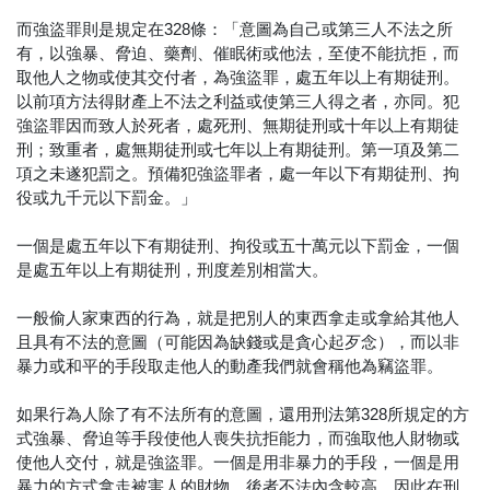
而強盜罪則是規定在328條：「意圖為自己或第三人不法之所
有，以強暴、脅迫、藥劑、催眠術或他法，至使不能抗拒，而
取他人之物或使其交付者，為強盜罪，處五年以上有期徒刑。
以前項方法得財產上不法之利益或使第三人得之者，亦同。犯
強盜罪因而致人於死者，處死刑、無期徒刑或十年以上有期徒
刑；致重者，處無期徒刑或七年以上有期徒刑。第一項及第二
項之未遂犯罰之。預備犯強盜罪者，處一年以下有期徒刑、拘
役或九千元以下罰金。」
一個是處五年以下有期徒刑、拘役或五十萬元以下罰金，一個
是處五年以上有期徒刑，刑度差別相當大。
一般偷人家東西的行為，就是把別人的東西拿走或拿給其他人
且具有不法的意圖（可能因為缺錢或是貪心起歹念），而以非
暴力或和平的手段取走他人的動產我們就會稱他為竊盜罪。
如果行為人除了有不法所有的意圖，還用刑法第328所規定的方
式強暴、脅迫等手段使他人喪失抗拒能力，而強取他人財物或
使他人交付，就是強盜罪。一個是用非暴力的手段，一個是用
暴力的方式拿走被害人的財物，後者不法內含較高，因此在刑