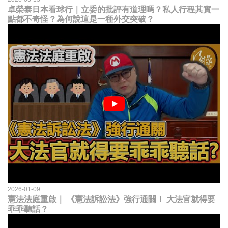
卓榮泰日本看球行｜立委的批評有道理嗎？私人行程其實一
點都不奇怪？為何說這是一種外交突破？
2026-01-09
憲法法庭重啟｜ 《憲法訴訟法》強行通關！ 大法官就得要
乖乖聽話？