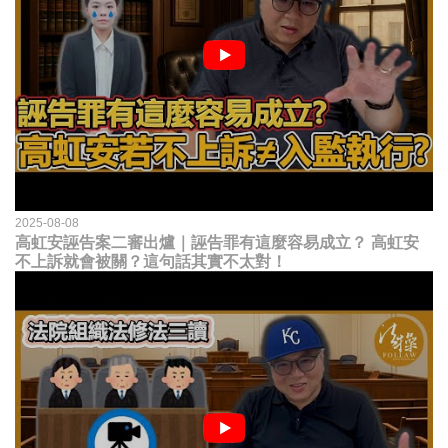
2025-08-08
高虹安誣告案二審出爐｜誣告罪有這麼容易成立？ 高虹安
不上訴就會被關？這句話其實不太對！