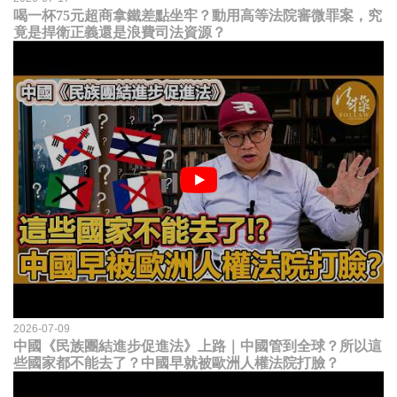
喝一杯75元超商拿鐵差點坐牢？動用高等法院審微罪案，究
竟是捍衛正義還是浪費司法資源？
2026-07-09
中國《民族團結進步促進法》上路｜中國管到全球？所以這
些國家都不能去了？中國早就被歐洲人權法院打臉？