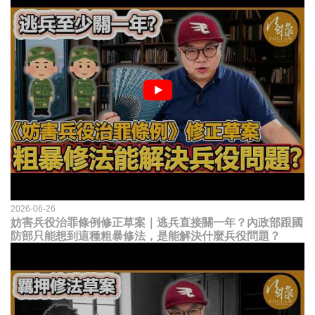
2026-06-26
妨害兵役治罪條例修正草案｜逃兵直接關一年？內政部跟國
防部只能想到這種粗暴修法，是能解決什麼兵役問題？