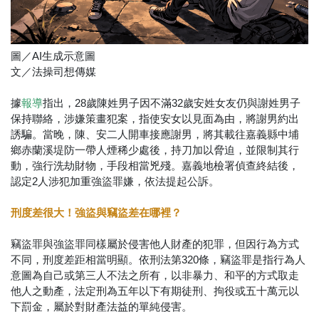
圖／AI生成示意圖
文／法操司想傳媒
據
指出，28歲陳姓男子因不滿32歲安姓女友仍與謝姓男子
報導
保持聯絡，涉嫌策畫犯案，指使安女以見面為由，將謝男約出
誘騙。當晚，陳、安二人開車接應謝男，將其載往嘉義縣中埔
鄉赤蘭溪堤防一帶人煙稀少處後，持刀加以脅迫，並限制其行
動，強行洗劫財物，手段相當兇殘。嘉義地檢署偵查終結後，
認定2人涉犯加重強盜罪嫌，依法提起公訴。
刑度差很大！強盜與竊盜差在哪裡？
竊盜罪與強盜罪同樣屬於侵害他人財產的犯罪，但因行為方式
不同，刑度差距相當明顯。依刑法第320條，竊盜罪是指行為人
意圖為自己或第三人不法之所有，以非暴力、和平的方式取走
他人之動產，法定刑為五年以下有期徒刑、拘役或五十萬元以
下罰金，屬於對財產法益的單純侵害。