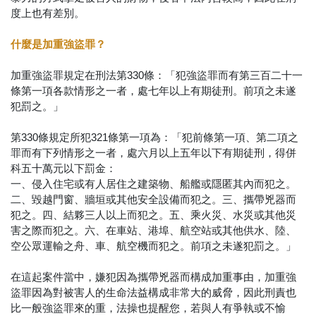
度上也有差別。
什麼是加重強盜罪？
加重強盜罪規定在刑法第330條：「犯強盜罪而有第三百二十一
條第一項各款情形之一者，處七年以上有期徒刑。前項之未遂
犯罰之。」
第330條規定所犯321條第一項為：「犯前條第一項、第二項之
罪而有下列情形之一者，處六月以上五年以下有期徒刑，得併
科五十萬元以下罰金：
一、侵入住宅或有人居住之建築物、船艦或隱匿其內而犯之。
二、毀越門窗、牆垣或其他安全設備而犯之。三、攜帶兇器而
犯之。四、結夥三人以上而犯之。五、乘火災、水災或其他災
害之際而犯之。六、在車站、港埠、航空站或其他供水、陸、
空公眾運輸之舟、車、航空機而犯之。前項之未遂犯罰之。」
在這起案件當中，嫌犯因為攜帶兇器而構成加重事由，加重強
盜罪因為對被害人的生命法益構成非常大的威脅，因此刑責也
比一般強盜罪來的重，法操也提醒您，若與人有爭執或不愉