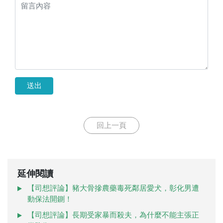
送出
回上一頁
延伸閱讀
【司想評論】豬大骨摻農藥毒死鄰居愛犬，彰化男遭
動保法開鍘！
【司想評論】長期受家暴而殺夫，為什麼不能主張正