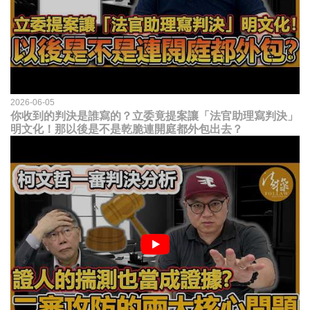
2026-06-05
你收到的判決是誰寫的？立委竟提案讓「法官助理寫判決」
明文化！那以後是不是乾脆連開庭都外包出去？