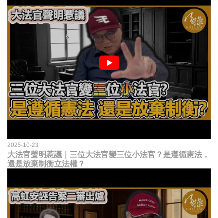
2025-10-23
大法官聲明惹議｜三位大法官變三位小法官？是遵循憲法，
還是放棄制衡立法權？