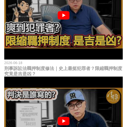
2026-06-18
刑事訴訟法羈押制度修法｜史上最挺犯罪者？限縮羈押制度
究竟是吉是凶？