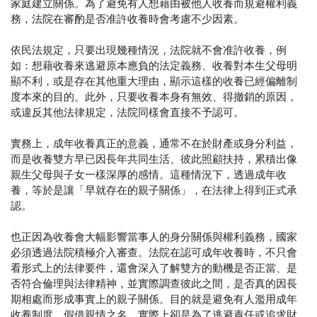
家庭建立關係。為了避免有人想藉由被他人收養而規避權利義
務，法院在審酌是否准許收養時會考慮不少因素。
依民法規定，只要出現幾種情況，法院就不會准許收養，例
如：想藉收養來逃避原本應負的法定義務、收養對本生父母明
顯不利，或是存在其他重大理由，顯示這樣的收養已經偏離制
度本來的目的。此外，只要收養本身有無效、得撤銷的原因，
或違反其他法律規定，法院同樣會直接不予認可。
實務上，成年收養真正的意義，通常不在於財產或身分利益，
而是收養雙方早已因長年共同生活、彼此照顧扶持，累積出像
親生父母與子女一樣深厚的感情。這種情況下，透過成年收
養，等於是讓「早就存在的親子關係」，在法律上得到正式承
認。
也正因為收養會大幅影響當事人的身分關係與權利義務，國家
必須透過法院積極介入審查。法院在認可成年收養時，不只會
看形式上的法律要件，還會深入了解雙方的動機是否正當、是
否符合倫理與法律精神，並實際調查彼此之間，是否真的因長
期相處而形成事實上的親子關係。目的就是避免有人濫用成年
收養制度，假借親情之名，實際上卻是為了逃避責任或追求財