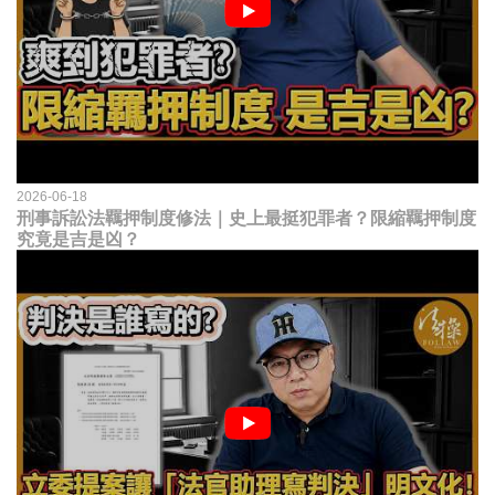
2026-06-18
刑事訴訟法羈押制度修法｜史上最挺犯罪者？限縮羈押制度
究竟是吉是凶？