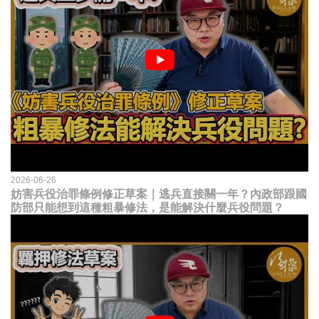
2026-06-26
妨害兵役治罪條例修正草案｜逃兵直接關一年？內政部跟國
防部只能想到這種粗暴修法，是能解決什麼兵役問題？