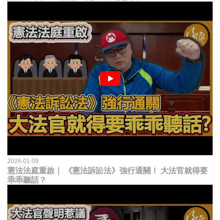
2026-01-09
憲法法庭重啟｜ 《憲法訴訟法》強行通關！ 大法官就得要
乖乖聽話？