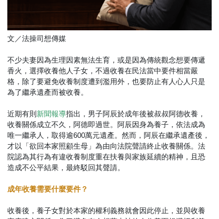
文／法操司想傳媒
不少夫妻因為生理因素無法生育，或是因為傳統觀念想要傳遞
香火，選擇收養他人子女，不過收養在民法當中要件相當嚴
格，除了要避免收養制度遭到濫用外，也要防止有人心人只是
為了繼承遺產而被收養。
近期有則
指出，男子阿辰於成年後被叔叔阿德收養，
新聞報導
收養關係成立不久，阿德即過世。阿辰因身為養子，依法成為
唯一繼承人，取得逾600萬元遺產。然而，阿辰在繼承遺產後，
才以「欲回本家照顧生母」為由向法院聲請終止收養關係。法
院認為其行為有違收養制度重在扶養與家族延續的精神，且恐
造成不公平結果，最終駁回其聲請。
成年收養需要什麼要件？
收養後，養子女對於本家的權利義務就會因此停止，並與收養