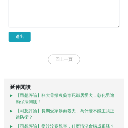
送出
回上一頁
延伸閱讀
【司想評論】豬大骨摻農藥毒死鄰居愛犬，彰化男遭
動保法開鍘！
【司想評論】長期受家暴而殺夫，為什麼不能主張正
當防衛？
【司想評論】從汶汶案觀察，什麼情況會構成跟騷？