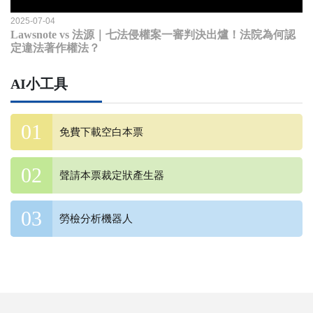
2025-07-04
Lawsnote vs 法源｜七法侵權案一審判決出爐！法院為何認
定違法著作權法？
AI小工具
免費下載空白本票
聲請本票裁定狀產生器
勞檢分析機器人