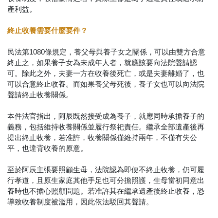
產利益。
終止收養需要什麼要件？
民法第1080條規定，養父母與養子女之關係，可以由雙方合意
終止之，如果養子女為未成年人者，就應該要向法院聲請認
可。除此之外，夫妻一方在收養後死亡，或是夫妻離婚了，也
可以合意終止收養。而如果養父母死後，養子女也可以向法院
聲請終止收養關係。
本件法官指出，阿辰既然接受成為養子，就應同時承擔養子的
義務，包括維持收養關係並履行祭祀責任。繼承全部遺產後再
提出終止收養，若准許，收養關係僅維持兩年，不僅有失公
平，也違背收養的原意。
至於阿辰主張要照顧生母，法院認為即便不終止收養，仍可履
行孝道，且原生家庭其他手足也可分擔照護，生母當初同意出
養時也不擔心照顧問題。若准許其在繼承遺產後終止收養，恐
導致收養制度被濫用，因此依法駁回其聲請。