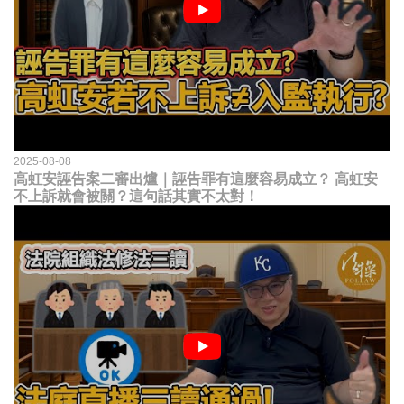
2025-08-08
高虹安誣告案二審出爐｜誣告罪有這麼容易成立？ 高虹安
不上訴就會被關？這句話其實不太對！