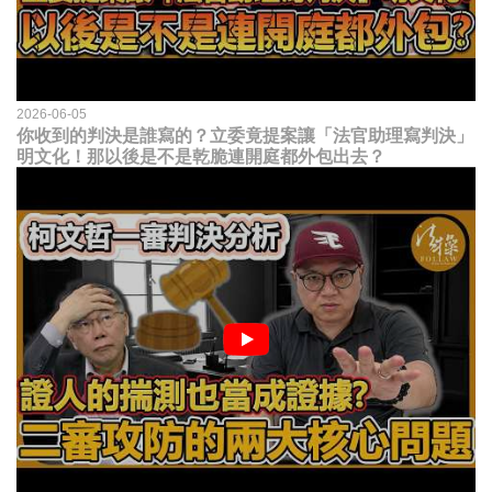
2026-06-05
你收到的判決是誰寫的？立委竟提案讓「法官助理寫判決」
明文化！那以後是不是乾脆連開庭都外包出去？