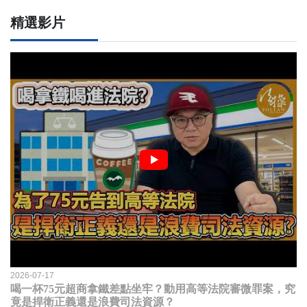
精選影片
2026-07-17
喝一杯75元超商拿鐵差點坐牢？動用高等法院審微罪案，究
竟是捍衛正義還是浪費司法資源？