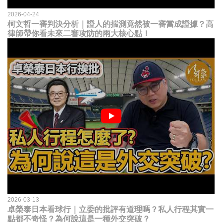
2026-04-24
柯文哲一審判決分析｜證人的揣測竟然被一審當成證據？高
律師帶你看未來二審攻防的兩大核心點！
2026-03-13
卓榮泰日本看球行｜立委的批評有道理嗎？私人行程其實一
點都不奇怪？為何說這是一種外交突破？