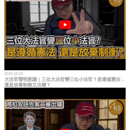
2025-10-23
大法官聲明惹議｜三位大法官變三位小法官？是遵循憲法，
還是放棄制衡立法權？