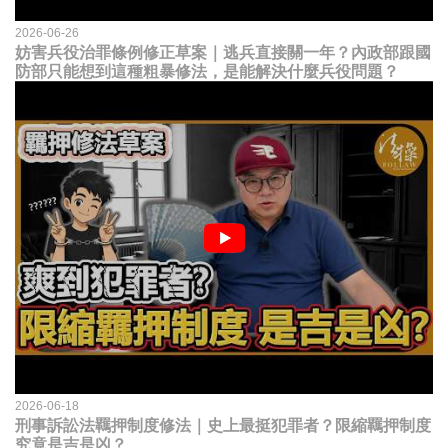
2026-06-26
妨害兵役治罪條例修正草案｜逃兵直接關一年？內政部跟國
防部只能想到這種粗暴修法，是能解決什麼兵役問題？
2026-06-18
刑事訴訟法羈押制度修法｜史上最挺犯罪者？限縮羈押制度
究竟是吉是凶？