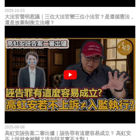
2025-10-23
大法官聲明惹議｜三位大法官變三位小法官？是遵循憲法，
還是放棄制衡立法權？
2025-08-08
高虹安誣告案二審出爐｜誣告罪有這麼容易成立？ 高虹安
不上訴就會被關？這句話其實不太對！