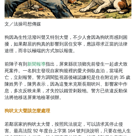
文／法操司想傳媒
狗因為生性活潑叫聲又特別大聲，不少人會因為狗吠而感到困
擾，如果鄰居的狗真的影響到居住安寧，應該尋求正當的法律
途徑，而非以極端的方式加以報復。
前陣子有則
指出，屏東縣崁頂鄉先前發生一起虐犬致
新聞報導
死案件。一名飼主發現自家狗籠裡的愛犬倒臥血泊，當場死
亡，立刻報警。警方調閱監視器後確認嫌犯是住在附近的 35 歲
陳姓男子，陳男表示，因為這隻米克斯長期吠叫、影響家中作
息，多次反映未果，才失控以鐵管刺殺牠。警方已依違反動保
法將他移送屏東地檢署偵辦。
狗吠太大聲該怎麼處理
若鄰居家的狗吠太大聲，按照民法規定，可以請求其停止侵
害。最高法院 92 年度台上字第 164 號判決說明，只要在他人生