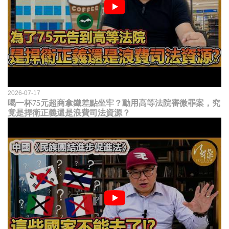
2026-07-17
喝一杯75元超商拿鐵差點坐牢？動用高等法院審微罪案，究
竟是捍衛正義還是浪費司法資源？