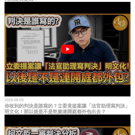
2026-06-05
你收到的判決是誰寫的？立委竟提案讓「法官助理寫判決」
明文化！那以後是不是乾脆連開庭都外包出去？