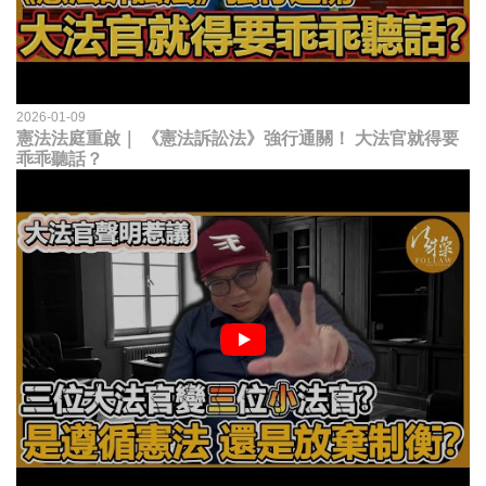
2026-01-09
憲法法庭重啟｜ 《憲法訴訟法》強行通關！ 大法官就得要
乖乖聽話？