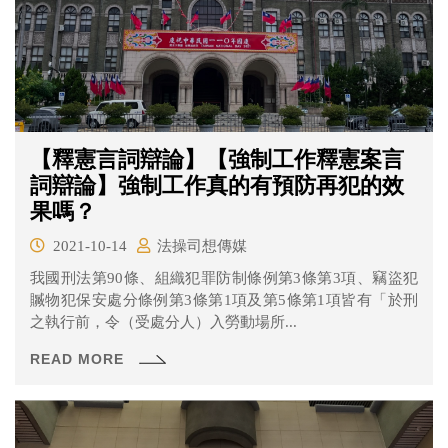
【釋憲言詞辯論】【強制工作釋憲案言
詞辯論】強制工作真的有預防再犯的效
果嗎？
2021-10-14
法操司想傳媒
我國刑法第90條、組織犯罪防制條例第3條第3項、竊盜犯
贓物犯保安處分條例第3條第1項及第5條第1項皆有「於刑
之執行前，令（受處分人）入勞動場所...
READ MORE