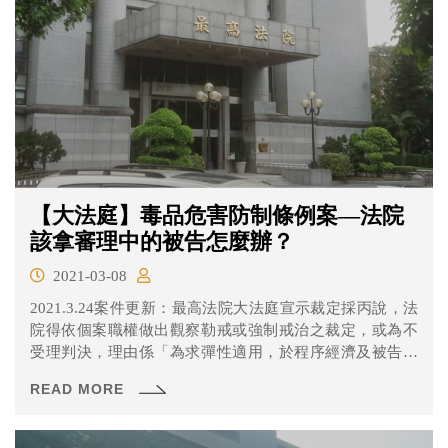
【大法庭】毒品危害防制條例案—法院
該拿審理中的被告怎麼辦？
2021-03-08
2021.3.24案件更新：最高法院大法庭宣示裁定採丙說，法
院得依個案職權做出觀察勒戒或強制戒治之裁定，或為不
受理判決，理由係「為求彈性適用，於程序經濟及被告利
益間取得平衡，並參酌毒品條例為維護國民身心健康之立
READ MORE
法目的，暨擴大檢察官對施用毒品者附條件緩起訴之範
圍，使其能視個案具體情節給予適當多元處遇之修法精
神，法院自得斟酌個案情形，擇一適用」。