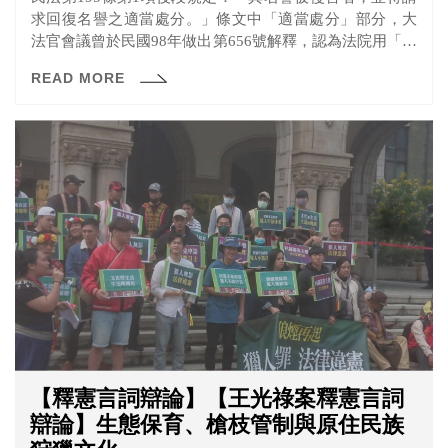
求回復名譽之適當處分。」條文中「適當處分」部分，大
法官會議曾於民國98年做出第656號解釋，認為法院用「判
決命加害人公開道歉」之方式並未違憲。日前一名朱姓男
READ MORE
子與他人在網路上論戰並鬧上法院，最後判決其必須刊登
道歉啟事，朱男不服聲請釋憲，司法院大法官會議於3月24
日召開說明會，與專家學者們討論第656號解釋是否有變更
的需要。
【釋憲言詞辯論】【王光祿案釋憲言詞
辯論】生態保育、槍枝管制與原住民族