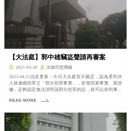
【大法庭】郭中雄竊盜聲請再審案
2021-03-26
法操司想傳媒
2021.04.21訊息更新：今日大法庭宣示裁定，認為受判決
人就連續犯罪之「部分犯罪事實」，若發現新事實、新證
據，足夠認定無法證明該部分犯罪的話，就可以依刑事訴
訟法第420 條第1 項第6 款規定，聲請再審。
READ MORE