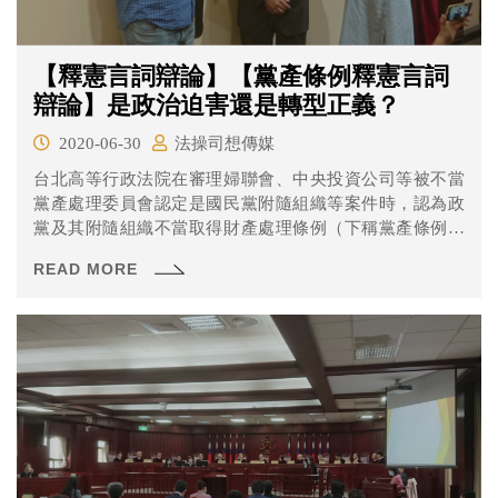
【釋憲言詞辯論】【黨產條例釋憲言詞
辯論】是政治迫害還是轉型正義？
2020-06-30
法操司想傳媒
台北高等行政法院在審理婦聯會、中央投資公司等被不當
黨產處理委員會認定是國民黨附隨組織等案件時，認為政
黨及其附隨組織不當取得財產處理條例（下稱黨產條例）
有違憲之虞，並提出釋憲聲請。在2020年6月30日於憲法法
READ MORE
庭召開釋憲言詞辯論，共數十位代表與鑑定人與會，惟聲
請人並未到場，成為我國司法史上的首例。各路人馬說了
些什麼呢？來一起看看吧！