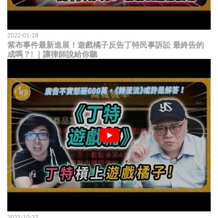
2022-01-18
紫布事件最新進展！遊戲橘子反告丁特民事訴訟 最終告的
成嗎？! ｜讓律師說給你聽
2021-10-22