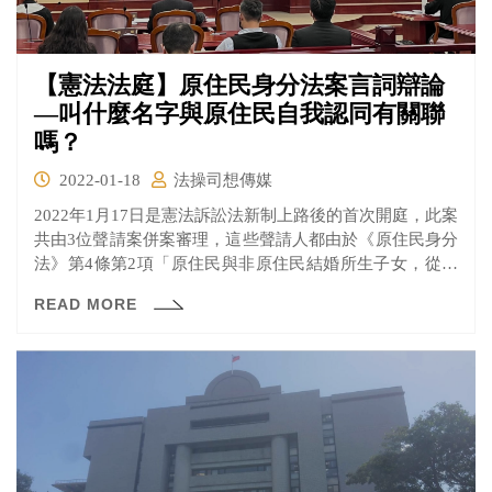
【憲法法庭】原住民身分法案言詞辯論
—叫什麼名字與原住民自我認同有關聯
嗎？
2022-01-18
法操司想傳媒
2022年1月17日是憲法訴訟法新制上路後的首次開庭，此案
共由3位聲請案併案審理，這些聲請人都由於《原住民身分
法》第4條第2項「原住民與非原住民結婚所生子女，從具
原住民身分之父或母之姓或原住民傳統名字者，取得原住
READ MORE
民身分。」之規定，導致他們因為受限於不合理之法律規
定，而無法取得原住民身分。