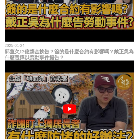
2025-01-24
郭董欠12億獎金挨告？簽的是什麼合約有影響嗎？戴正吳為
什麼選擇以勞動事件提告？