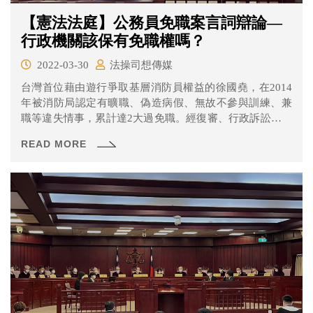
【憲法法庭】公務員免職案言詞辯論—
行政機關該保有免職權嗎？
2022-03-30
法操司想傳媒
台灣首位藉由遊行爭取基層消防員權益的徐國堯，在2014
年被消防局認定有曠職、偽造病假、無故不參與訓練、兼
職等違失情事，累計達2大過免職。經復審、行政訴訟等程
序皆敗訴後，聲請大法官釋憲。
READ MORE