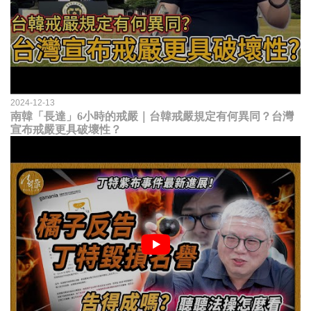
2024-12-13
南韓「長達」6小時的戒嚴｜台韓戒嚴規定有何異同？台灣
宣布戒嚴更具破壞性？