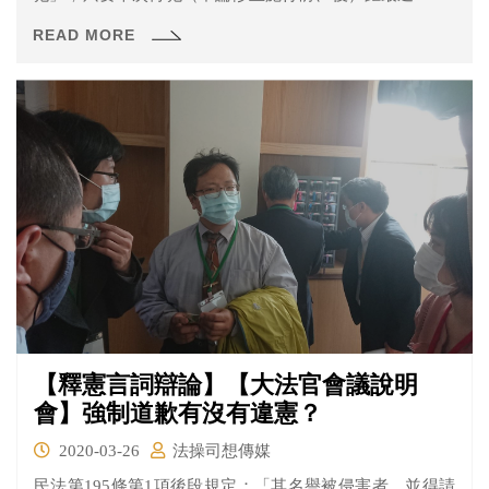
察、勒戒或強制戒治執行完畢釋放，已逾3年者，即該當
READ MORE
之，不因其間有無犯第10條之罪經起訴、判刑或執行而受
影響。
【釋憲言詞辯論】【大法官會議說明
會】強制道歉有沒有違憲？
2020-03-26
法操司想傳媒
民法第195條第1項後段規定：「其名譽被侵害者，並得請