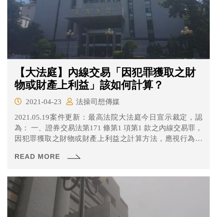
【大法庭】內線交易「因犯罪獲取之財
物或財產上利益」該如何計算？
2021-04-23
法操司想傳媒
2021.05.19案件更新：最高法院大法庭今日宣示裁定，認
為： 一、證券交易法第171 條第1 項第1 款之內線交易罪，
因犯罪獲取之財物或財產上利益之計算方法，應視行為人
已實現或未實現利得而定。前者，以前後交易股價之差額
READ MORE
乘以股數計算之（即「實際所得法」）；後者，以行為人
買入（或賣出）股票之價格，與消息公開後10個營業日收
盤平均價格之差額，乘以股數計算之（即「擬制所得
法」）。 二、計算前項利得之範圍，應扣除證券交易稅及
證券交易手續費等稅費成本。