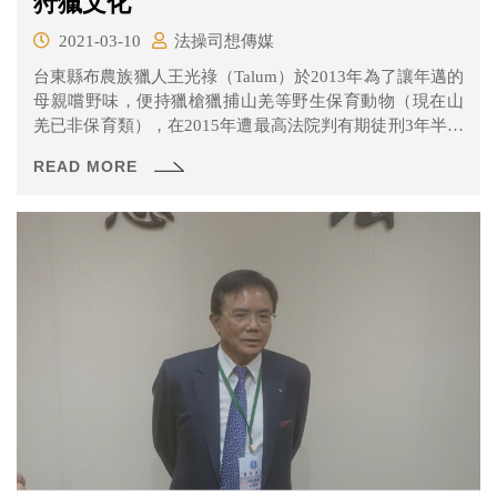
狩獵文化
2021-03-10
法操司想傳媒
台東縣布農族獵人王光祿（Talum）於2013年為了讓年邁的
母親嚐野味，便持獵槍獵捕山羌等野生保育動物（現在山
羌已非保育類），在2015年遭最高法院判有期徒刑3年半定
讞。經提起非常上訴後，最高法院認為有違憲之虞，裁定
READ MORE
停止審理程序並聲請釋憲。