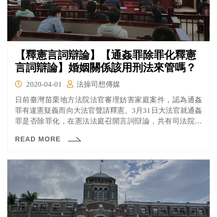
【釋憲言詞辯論】【通姦罪除罪化釋憲
言詞辯論】婚姻關係該用刑法來管嗎？
2020-04-01
法操司想傳媒
日前臺灣苗栗地方法院法官審理妨害家庭案件，認為通姦
罪有違憲疑義而向大法官聲請釋憲。3月31日大法官就通姦
罪是否除罪化，在憲法法庭召開言詞辯論，共有司法院刑
事廳、法務部、民間代表及多位法官、鑑定人與會，究竟
READ MORE
眾多專家學者有什麼意見？就讓法操來告訴您。