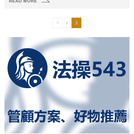
READ MORE
<
1
2