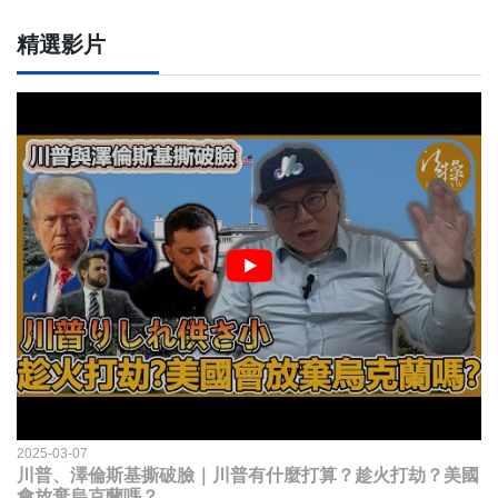
精選影片
2025-03-07
川普、澤倫斯基撕破臉｜川普有什麼打算？趁火打劫？美國
會放棄烏克蘭嗎？