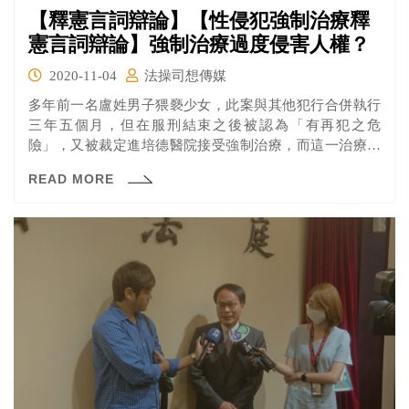
【釋憲言詞辯論】【性侵犯強制治療釋
憲言詞辯論】強制治療過度侵害人權？
2020-11-04
法操司想傳媒
多年前一名盧姓男子猥褻少女，此案與其他犯行合併執行
三年五個月，但在服刑結束之後被認為「有再犯之危
險」，又被裁定進培德醫院接受強制治療，而這一治療就
是9年之久，於是他提起釋憲。憲法法庭於2020年11月3日
READ MORE
進行此釋憲案的言詞辯論，快來看看大家說了些什麼吧！