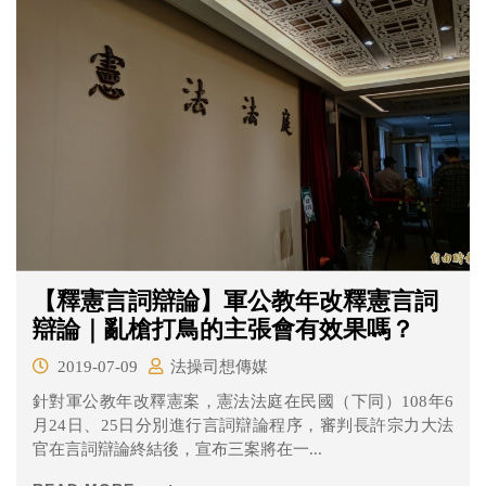
【釋憲言詞辯論】軍公教年改釋憲言詞
辯論｜亂槍打鳥的主張會有效果嗎？
2019-07-09
法操司想傳媒
針對軍公教年改釋憲案，憲法法庭在民國（下同）108年6
月24日、25日分別進行言詞辯論程序，審判長許宗力大法
官在言詞辯論終結後，宣布三案將在一...