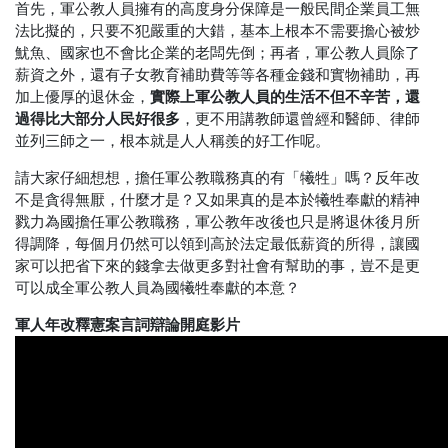
首先，軍公教人員擁有的高度身分保障是一般民間企業員工無
法比擬的，只要不犯嚴重的大錯，基本上根本不需要擔心被炒
魷魚、國家也不會比企業的老闆先倒；再者，軍公教人員除了
薪資之外，還有子女教育補助費等等各種金錢和實物補助，再
實際上軍公教人員的生活不但不辛苦，還
加上優厚的退休金，
過得比大部分人民好很多
，更不用講教師還曾經和醫師、律師
並列三師之一，根本就是人人稱羨的好工作呢。
請大家仔細想想，擔任軍公教職務真的有「犧牲」嗎？反年改
不是貪得無厭，什麼才是？又如果真的是本於犧牲奉獻的精神
戮力為國擔任軍公教職務，軍公教年改後也只是將退休後月所
得調降，每個月仍然可以領到高於法定最低薪資的所得，讓國
家可以把省下來的錢拿去做更多對社會有幫助的事，豈不是更
可以成全軍公教人員為國犧牲奉獻的本意？
軍人年改釋憲案言詞辯論開庭影片