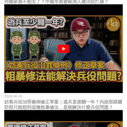
些國家都不能去了？中國早就被歐洲人權法院打臉？
2026-06-26
妨害兵役治罪條例修正草案｜逃兵直接關一年？內政部跟國
防部只能想到這種粗暴修法，是能解決什麼兵役問題？