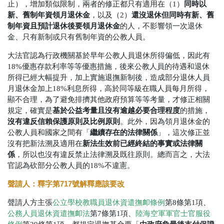
同時以
止），增加類似限制，兩者的修正都只有適用在（1）
新、舊制年資領月退休金
還沒退休但同時有新、舊
，以及（2）
制年資且預計退休後要領月退休金
的人，不影響領一次退休
金、只有新制或只有舊制年資的公教人員。
大法官認為行政機關基於早年公教人員退休所得偏低，因此有
18%優惠存款利率等等優惠措施，後來公教人員的待遇和退休
所得已經大幅提升，加上實施退撫新制後，造成部分退休人員
月退休金加上18%利息所得，高於同等級在職人員每月所得，
顯不合理，為了避免排擠其他政府預算等等考量，才修正相關
基於公益考量且沒有逾越必要合理程度
規定，確實是
的措施，
沒有違反信賴保護原則及比例原則
。此外，因為領月退休金的
繼續存在的法律關係
公教人員和國家之間有「
」，這次修正並
新法生效前已經終結的事實或法律關
沒有把新法溯及適用在
係
，所以也沒有違反禁止法律溯及既往原則。總而言之，大法
官認為砍部分公教人員的18%不違憲。
聲請人：釋字第717號解釋應該要改
聲請人方主張
公立學校教職員退休資遣撫卹條例
第8條第1項、
公務人員退休資遣撫卹法
第7條第1項、
陸海空軍軍官士官服役