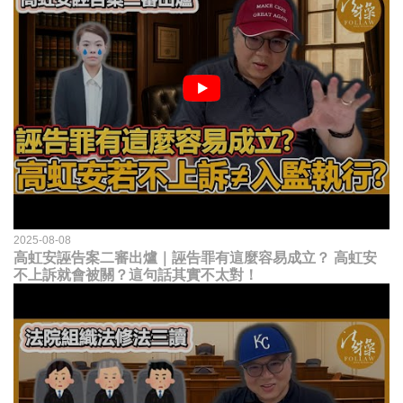
2025-08-08
高虹安誣告案二審出爐｜誣告罪有這麼容易成立？ 高虹安
不上訴就會被關？這句話其實不太對！