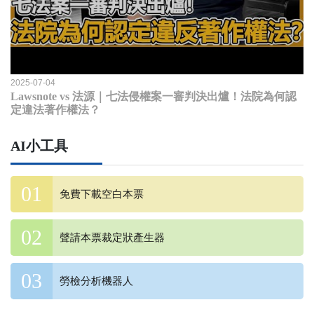
2025-07-04
Lawsnote vs 法源｜七法侵權案一審判決出爐！法院為何認
定違法著作權法？
AI小工具
免費下載空白本票
聲請本票裁定狀產生器
勞檢分析機器人