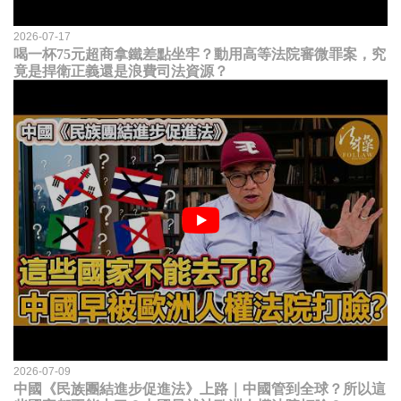
2026-07-17
喝一杯75元超商拿鐵差點坐牢？動用高等法院審微罪案，究
竟是捍衛正義還是浪費司法資源？
2026-07-09
中國《民族團結進步促進法》上路｜中國管到全球？所以這