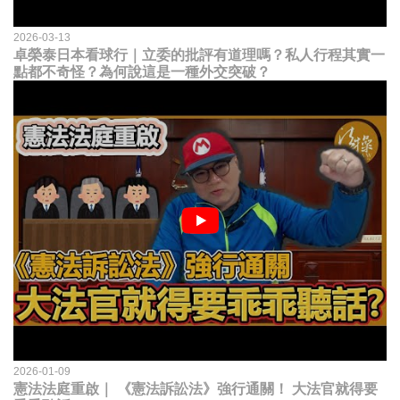
2026-03-13
卓榮泰日本看球行｜立委的批評有道理嗎？私人行程其實一
點都不奇怪？為何說這是一種外交突破？
2026-01-09
憲法法庭重啟｜ 《憲法訴訟法》強行通關！ 大法官就得要