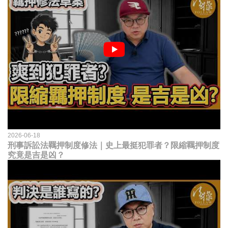
2026-06-18
刑事訴訟法羈押制度修法｜史上最挺犯罪者？限縮羈押制度
究竟是吉是凶？