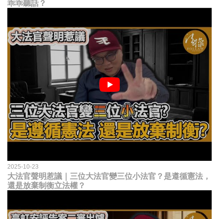
乖乖聽話？
2025-10-23
大法官聲明惹議｜三位大法官變三位小法官？是遵循憲法，
還是放棄制衡立法權？