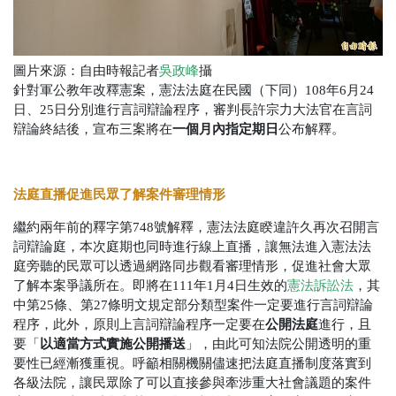
圖片來源：自由時報記者
攝
吳政峰
針對軍公教年改釋憲案，憲法法庭在民國（下同）108年6月24
日、25日分別進行言詞辯論程序，審判長許宗力大法官在言詞
一個月內指定期日
辯論終結後，宣布三案將在
公布解釋。
法庭直播促進民眾了解案件審理情形
繼約兩年前的釋字第748號解釋，憲法法庭睽違許久再次召開言
詞辯論庭，本次庭期也同時進行線上直播，讓無法進入憲法法
庭旁聽的民眾可以透過網路同步觀看審理情形，促進社會大眾
了解本案爭議所在。即將在111年1月4日生效的
憲法訴訟法
，其
中第25條、第27條明文規定部分類型案件一定要進行言詞辯論
公開法庭
程序，此外，原則上言詞辯論程序一定要在
進行，且
以適當方式實施公開播送
要「
」，由此可知法院公開透明的重
要性已經漸獲重視。呼籲相關機關儘速把法庭直播制度落實到
各級法院，讓民眾除了可以直接參與牽涉重大社會議題的案件