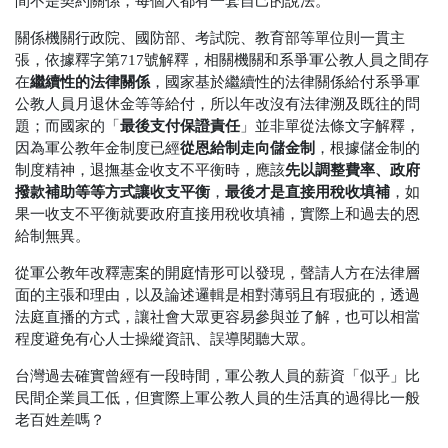
間不是契約關係，每個人都有一套自己的說法。
關係機關行政院、國防部、考試院、教育部等單位則一貫主
張，依據釋字第717號解釋，相關機關和系爭軍公教人員之間存
繼續性的法律關係
在
，國家基於繼續性的法律關係給付系爭軍
公教人員月退休金等等給付，所以年改沒有法律溯及既往的問
最後支付保證責任
題；而國家的「
」並非單從法條文字解釋，
從恩給制走向儲金制
因為軍公教年金制度已經
，根據儲金制的
先以調整費率、政府
制度精神，退撫基金收支不平衡時，應該
撥款補助等等方式讓收支平衡
最後才是直接用稅收填補
，
，如
果一收支不平衡就要政府直接用稅收填補，實際上和過去的恩
給制無異。
從軍公教年改釋憲案的開庭情形可以發現，聲請人方在法律層
面的主張和理由，以及論述邏輯是相對薄弱且有瑕疵的，透過
法庭直播的方式，讓社會大眾更容易參與並了解，也可以相當
程度避免有心人士操縱資訊、誤導閱聽大眾。
台灣過去確實曾經有一段時間，軍公教人員的薪資「似乎」比
民間企業員工低，但實際上軍公教人員的生活真的過得比一般
老百姓差嗎？