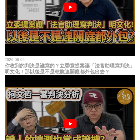
2026-06-05
你收到的判決是誰寫的？立委竟提案讓「法官助理寫判決」
明文化！那以後是不是乾脆連開庭都外包出去？