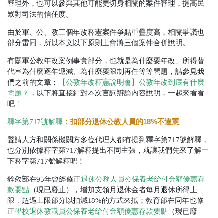
審理外，也可以參與其他可能更切身相關的案件審理，提高民
眾對司法的信任度。
由於軍、公、教三個年改釋憲案件爭點重疊度高，相關爭議也
部分雷同，所以本文以下原則上會將三個案件合併說明。
有關軍公教年改案例事實部分，也就是為什麼要年改、所得替
代率為什麼逐年遞減、為什麼要限制再任等等問題，請參見我
們之前的文章：
【公教年改釋憲說明會】公教年改到底有什麼
問題？
，以下將直接針對本次言詞辯論內容說明，一起來看看
吧！
：扣部分退休公教人員的18%不違憲
釋字第717號解釋
聲請人方和關係機關方多位代理人都有提到釋字第717號解釋，
也分別依據釋字第717解釋提出不同主張，就讓我們先來了解一
下釋字第717號解釋吧！
銓敘部在95年曾經修正
退休公務人員公保養老給付金額優惠存
款要點
（現已廢止），增加支領月退休金者每月退休所得上
限，超過上限部分以扣減18%的方式來抵；教育部在同年也修
正
學校退休教職員公保養老給付金額優惠存款要點
（現已廢