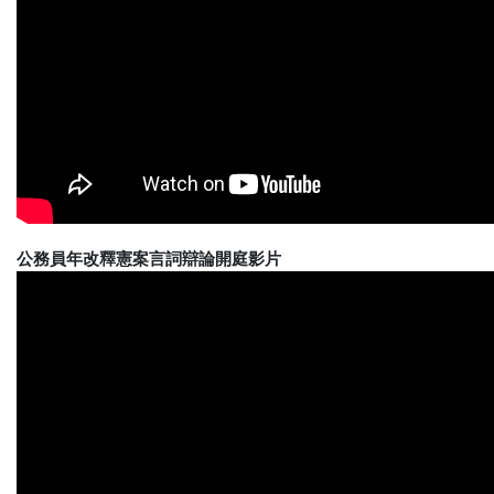
公務員年改釋憲案言詞辯論開庭影片