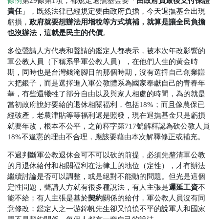
由政府負最後支付保證
條例
第29條第1項，都規定退撫基金要「
責任
」，既然法律已經規定要由政府負擔，今天退撫基金出現
政府就要想辦法用增稅等方式填補，就算是讓全民負擔
虧損，
也沒辦法，這就是民主的代價
。
多位聲請人方代表和聲請的鑑定人都表示，被本次年改影響的
軍公教人員（下稱系爭軍公教人員），在他們人生的黃金時
期，同時也是台灣錢淹腳目的那個時期，沒有選擇自己創業賺
大把銀子，而是選擇進入軍公教體系為國家奉獻自己的青春年
華，有些還犧牲了部分自由以及與家人相處的時間，為的就是
當初政府說好要給的退休相關福利，包括18%；而且像農保已
經破產，老農津貼等等福利還是照發，現在退撫基金只是虧損
就要年改，根本不公平，之前釋字第717號解釋認為砍公教人員
18%不違憲的理由不合理，應該要藉由本次解釋修正或補充。
不過判斷軍公教退休金可不可以砍的前提，必須先釐清軍公教
的月退休給付和相關福利在法律上的地位（定性），才有辦法
繼續討論是否可以調整，或是絕對不能動的問題。但光是這個
遲延工資
定性問題，聲請人方就有很多種說法，有人主張是
不
契約
能不給；有人主張是基於
關係的給付，軍公教人員沒有同
意修改；鑑定人之一游錦帆先生卻又憤憤不平的說軍人和國家