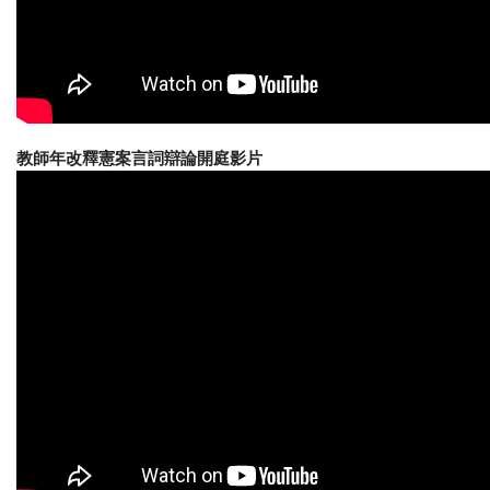
教師年改釋憲案言詞辯論開庭影片