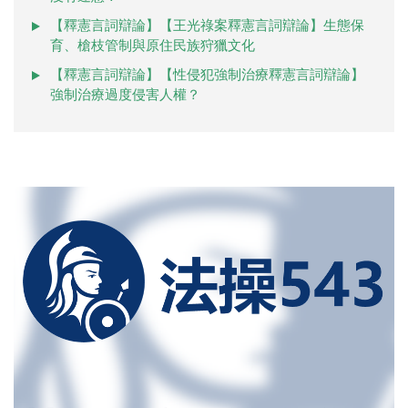
【釋憲言詞辯論】【王光祿案釋憲言詞辯論】生態保
育、槍枝管制與原住民族狩獵文化
【釋憲言詞辯論】【性侵犯強制治療釋憲言詞辯論】
強制治療過度侵害人權？