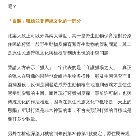
呢？
「自製」獵槍並非傳統文化的一部分
此案大致上可以分為兩大爭點，其一是野生動物保育法對於原
住民族狩獵一般野生動物及保育類野生動物的管制問題，其二
是原住民族狩獵文化與槍枝管制所出現的衝突問題。
聲請人方表示「獵人」二字代表的是「守護獵場之人」，真正
的獵人在狩獵的同時也會維持生物多樣性、顧及生態保育而非
濫捕濫殺，反倒是開發造成野生動物棲息地遭到破壞才是使生
態受到影響的主因。而且現行狩獵制度採「事前許可制」也與
傳統文化的作法相違，因為在原住民族文化中獵物是「天上的
恩賜」所以打獵是非常神聖的事，不會去預設打獵的目標或是
要打多少數量。
另外在槍砲彈藥刀械管制條例第
20
條第1款
規定，原住民未經