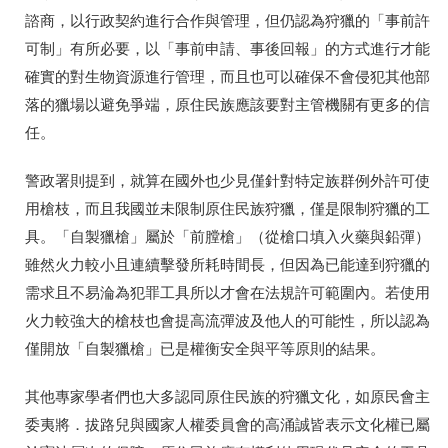
諮商，以行政契約進行合作與管理，但仍認為狩獵的「事前許
可制」有所必要，以「事前申請、事後回報」的方式進行才能
確實的對生物資源進行管理，而且也可以確保不會侵犯其他部
落的獵場以避免爭端，原住民族應該要對主管機關有更多的信
任。
警政署則提到，就算在國外也少見僅針對特定族群例外許可使
用槍枝，而且我國並未限制原住民族狩獵，僅是限制狩獵的工
具。「自製獵槍」屬於「前膛槍」（從槍口填入火藥與鉛彈）
雖然火力較小且連續擊發所耗時間長，但因為已能達到狩獵的
需求且不易淪為犯罪工具所以才會在法規許可範圍內。若使用
火力較強大的槍枝也會提高流彈波及他人的可能性，所以認為
僅開放「自製獵槍」已是權衡安全與平等原則的結果。
其他專家學者們也大多認同原住民族的狩獵文化，如原民會主
委夷將．拔路兒與國家人權委員會的高涌誠皆表示文化權已屬