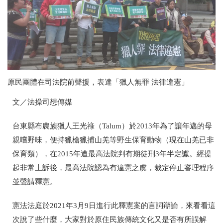
原民團體在司法院前聲援，表達「獵人無罪 法律違憲」
文／法操司想傳媒
台東縣布農族獵人王光祿（
Talum
）於
2013
年為了讓年邁的母
親嚐野味，便持獵槍獵捕山羌等野生保育動物（現在山羌已非
保育類），在
2015
年遭最高法院判有期徒刑
3
年半定讞。經提
起非常上訴後，最高法院認為有違憲之虞，裁定停止審理程序
並聲請釋憲。
憲法法庭於
2021
年
3
月
9
日進行此釋憲案的言詞辯論，來看看這
次說了些什麼，大家對於原住民族傳統文化又是否有所誤解