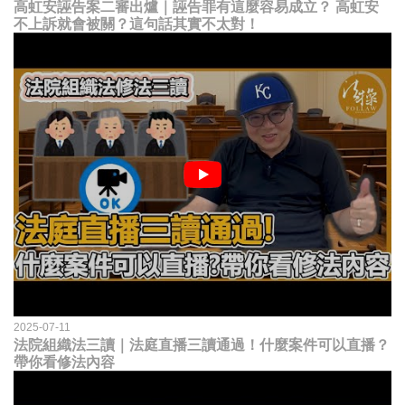
高虹安誣告案二審出爐｜誣告罪有這麼容易成立？ 高虹安
不上訴就會被關？這句話其實不太對！
2025-07-11
法院組織法三讀｜法庭直播三讀通過！什麼案件可以直播？
帶你看修法內容