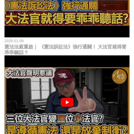
2026-01-09
憲法法庭重啟｜ 《憲法訴訟法》強行通關！ 大法官就得要
乖乖聽話？