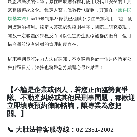
於憲法層次的保障，原住民族應有權利使用現代且安全的工具
來延續傳統文化。鑑定人蔡志偉教授也提到，其實在
《原住民
族基本法》
第
19
條到第
23
條就已經賦予原住民族利用土地、使
用資源的權利。鑑定人裴家騏教授則補充，國際上研究發現，
開放一定範圍的狩獵反而可以促進野生動物族群的復育，但可
惜台灣並沒有狩獵的管理制度存在。
庭末審判長許宗力大法官諭知，本次釋憲將於一個月內指定公
告解釋日期
，法操也將帶您持續關心最終結果！
【不論是企業或個人，若您正面臨勞資爭
議、不動產糾紛或其他民刑事問題，都歡迎
立即填表預約律師諮詢，讓專業為您把
關。】
📞 大壯法律客服專線：02 2351-2002