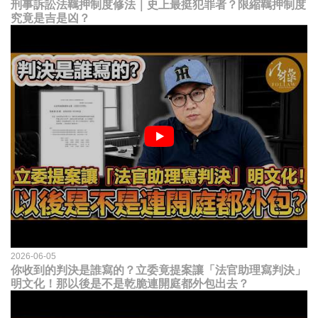
刑事訴訟法羈押制度修法｜史上最挺犯罪者？限縮羈押制度
究竟是吉是凶？
2026-06-05
你收到的判決是誰寫的？立委竟提案讓「法官助理寫判決」
明文化！那以後是不是乾脆連開庭都外包出去？