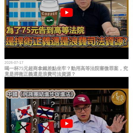
2026-07-17
喝一杯75元超商拿鐵差點坐牢？動用高等法院審微罪案，究
竟是捍衛正義還是浪費司法資源？