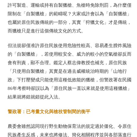
許可製造、運輸或持有自製獵槍、魚槍時免除刑罰，為什麼僅
限制在「自製獵槍」的範疇呢？大家或許會以為「自製獵槍」
也屬於原住民族傳統的一部分，其實「狩獵文化」才是傳統，
而獵槍只是進行這個傳統文化的方式。
但法規卻僅准許原住民族使用危險性較高、容易產生膛炸風險
的「自製獵槍」，若使用較安全、威力的較小的空氣槍卻反而
會有刑責，顯不合理。鑑定人蔡志偉教授也補充，原住民族
「只使用自製獵槍」其實是在過去威權統治時期的「山地行
政」下打壓變成只能使用這種低效能的獵槍，但警政署在民國
86
年考察時卻誤以為「原住民族一直以來就是使用這種獵槍」
結果就將錯就錯從此入法。
警政署：已考量文化與槍枝管制間的衡平
農委會雖然認同現行野生動物保育法的規定過於僵化、令原住
民族產生反感，未來也將修法、簡化相關程序並與各部落進行