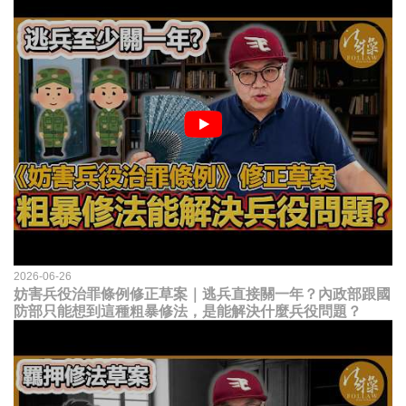
2026-06-26
妨害兵役治罪條例修正草案｜逃兵直接關一年？內政部跟國
防部只能想到這種粗暴修法，是能解決什麼兵役問題？