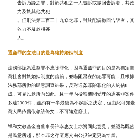
告訴乃論之罪，對於共犯之一人告訴或撤回告訴者，其效
力及於其他共犯
。但刑法第二百三十九條之罪，對於配偶撤回告訴者，其
效力不及於相姦
人。
通姦罪的立法目的是為維持婚姻制度
法務部認為通姦罪不應除罪化，因為通姦罪的目的是為穩定臺
灣社會對於婚姻制度的信賴，並嚇阻潛在的犯罪可能，且根據
法務部所做的民意調查結果，反對通姦罪除罪化的人約佔
8
成，可見民意所向如此。且一年內檢察機關受理的通姦罪案件
多達
2000
件，雖約有一半最後為不起訴之決定，但由此可知臺
灣人民依舊依賴該條文，不可隨意廢止。
祥和文教基金會董事長許幸惠女士亦贊同此意見，並認為既然
是民意所趨，那本罪之存廢應交由公投決定更為恰當。