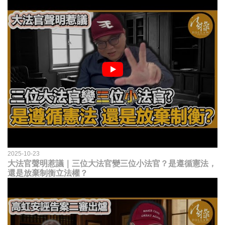
2025-10-23
大法官聲明惹議｜三位大法官變三位小法官？是遵循憲法，
還是放棄制衡立法權？