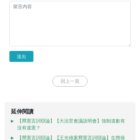
送出
回上一頁
延伸閱讀
【釋憲言詞辯論】【大法官會議說明會】強制道歉有
沒有違憲？
【釋憲言詞辯論】【王光祿案釋憲言詞辯論】生態保