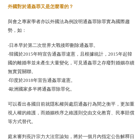
外國對於通姦罪又是怎麼看的？
與會之專家學者亦以外國法為例說明通姦罪除罪實為國際趨
勢，如：
‧日本早於第二次世界大戰後即刪除通姦罪。
‧韓國於
2015
年時宣告通姦罪違憲，且根據統計，
2015
年起韓
國的離婚率並未產生大量變化，可見通姦罪之存廢對婚姻存續
無實質關聯。
‧印度於
2018
年宣告通姦罪違憲。
‧歐洲國家多半將通姦罪除罪化。
可以看出各國目前就隱私權與處罰通姦行為間之衡平，更加重
視人權的維護，而婚姻秩序之維護則交由文化教育、民事賠償
等方式替代。
庭末審判長許宗力大法官諭知，將於一個月內指定公告解釋日