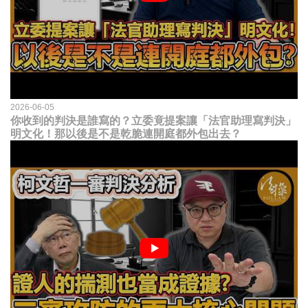
2026-06-05
你收到的判決是誰寫的？立委竟提案讓「法官助理寫判決」
明文化！那以後是不是乾脆連開庭都外包出去？