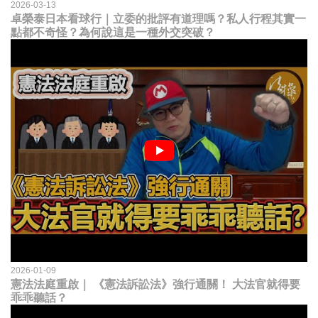
2026-03-13
卓榮泰日本看球行｜立委的批評有道理嗎？私人行程其實一
點都不奇怪？為何說這是一種外交突破？
2026-01-09
憲法法庭重啟｜ 《憲法訴訟法》強行通關！ 大法官就得要
乖乖聽話？