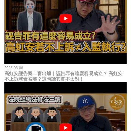
2025-08-08
高虹安誣告案二審出爐｜誣告罪有這麼容易成立？ 高虹安
不上訴就會被關？這句話其實不太對！