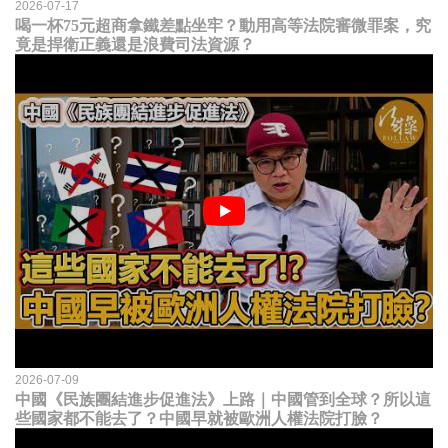
2026-07-17
喝一杯75元超商拿鐵差點坐牢？動用高等法院審微罪案，究
竟是捍衛正義還是浪費司法資源？
2026-07-09
中國《民族團結進步促進法》上路｜中國管到全球？所以這
些國家都不能去了？中國早就被歐洲人權法院打臉？