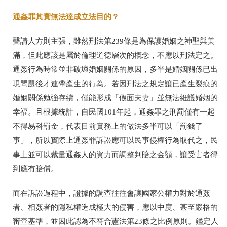
通姦罪其實無法達成立法目的？
聲請人方則主張，雖然刑法第
239
條是為保護婚姻之神聖與美
滿，但此應該是屬於倫理道德層次的概念，不應以刑法定之。
通姦行為時常並非破壞婚姻關係的原因，多半是婚姻關係已出
現問題後才連帶產生的行為。若因刑法之規定讓已產生裂痕的
婚姻關係勉強存續，僅能形成「假面夫妻」並無法維護婚姻的
幸福。且根據統計，自民國
101
年起，通姦罪之刑罰僅有一起
不得易科罰金，代表目前實務上的做法多半可以「罰錢了
事」，所以實際上通姦罪訴訟應可以民事侵權行為取代之，民
事上並可以裁量通姦人的資力而調整判賠之金額，讓受害者得
到應有賠償。
而在訴訟過程中，證據的調查往往會讓國家公權力對於通姦
者、相姦者的隱私權造成極大的侵害，應以中度、甚至嚴格的
審查基準，並因此認為不符合憲法第
23
條之比例原則。鑑定人