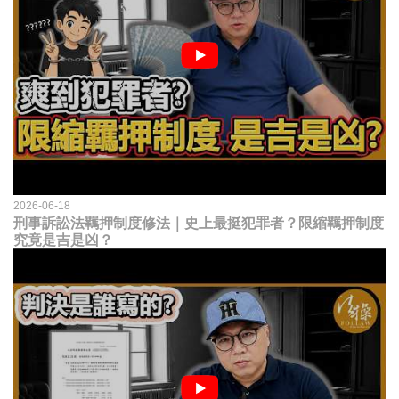
2026-06-18
刑事訴訟法羈押制度修法｜史上最挺犯罪者？限縮羈押制度
究竟是吉是凶？