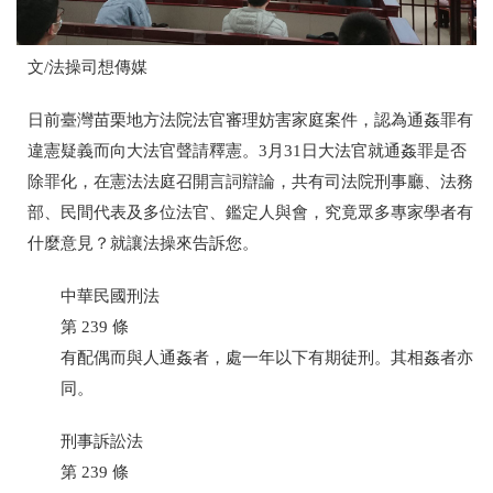
文
/
法操司想傳媒
日前臺灣苗栗地方法院法官審理妨害家庭案件，認為通姦罪有
違憲疑義而向大法官聲請釋憲。
3
月
31
日大法官就通姦罪是否
除罪化，在憲法法庭召開言詞辯論，共有司法院刑事廳、法務
部、民間代表及多位法官、鑑定人與會，究竟眾多專家學者有
什麼意見？就讓法操來告訴您。
中華民國刑法
第
239
條
有配偶而與人通姦者，處一年以下有期徒刑。其相姦者亦
同。
刑事訴訟法
第
239
條