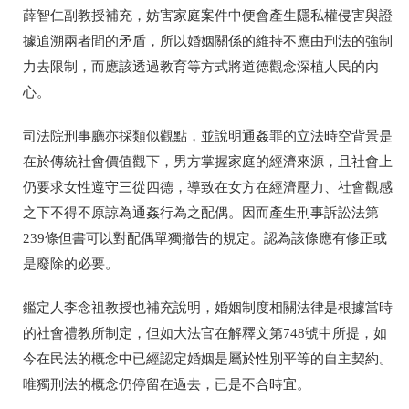
薛智仁副教授補充，妨害家庭案件中便會產生隱私權侵害與證
據追溯兩者間的矛盾，所以婚姻關係的維持不應由刑法的強制
力去限制，而應該透過教育等方式將道德觀念深植人民的內
心。
司法院刑事廳亦採類似觀點，並說明通姦罪的立法時空背景是
在於傳統社會價值觀下，男方掌握家庭的經濟來源，且社會上
仍要求女性遵守三從四德，導致在女方在經濟壓力、社會觀感
之下不得不原諒為通姦行為之配偶。因而產生刑事訴訟法第
239
條但書可以對配偶單獨撤告的規定。認為該條應有修正或
是廢除的必要。
鑑定人李念祖教授也補充說明，婚姻制度相關法律是根據當時
的社會禮教所制定，但如大法官在解釋文第
748
號中所提，如
今在民法的概念中已經認定婚姻是屬於性別平等的自主契約。
唯獨刑法的概念仍停留在過去，已是不合時宜。