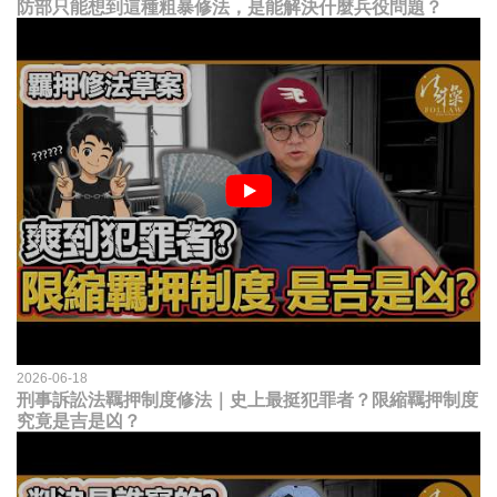
防部只能想到這種粗暴修法，是能解決什麼兵役問題？
2026-06-18
刑事訴訟法羈押制度修法｜史上最挺犯罪者？限縮羈押制度
究竟是吉是凶？