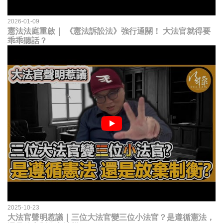
2026-01-09
憲法法庭重啟｜ 《憲法訴訟法》強行通關！ 大法官就得要
乖乖聽話？
2025-10-23
大法官聲明惹議｜三位大法官變三位小法官？是遵循憲法，