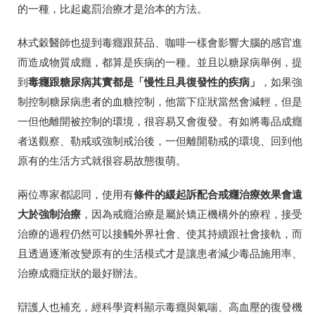
的一種，比起處罰治療才是治本的方法。
林式穀醫師也提到毒癮跟菸品、咖啡一樣會影響大腦的感官進
而造成物質成癮，都算是疾病的一種。並且以糖尿病舉例，提
毒癮跟糖尿病其實都是「慢性且具復發性的疾病」
到
，如果強
制控制糖尿病患者的血糖控制，他當下症狀當然會減輕，但是
一但他離開被控制的環境，很容易又會復發。有如將毒品成癮
者送觀察、勒戒或強制戒治後，一但離開勒戒的環境、回到他
原有的生活方式就很容易故態復萌。
條件的緩起訴配合戒癮治療效果會遠
兩位專家都認同，使用有
大於強制治療
，因為戒癮治療是屬於矯正機構外的療程，接受
治療的過程仍然可以接觸外界社會、使其持續跟社會接軌，而
且透過逐漸改變原有的生活模式才是讓患者減少毒品施用率、
治療成癮症狀的最好辦法。
辯護人也補充，經科學資料顯示毒癮與氣喘、高血壓的復發機