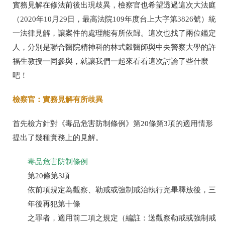
實務見解在修法前後出現歧異，檢察官也希望透過這次大法庭
（2020年10月29日，最高法院109年度台上大字第3826號）統
一法律見解，讓案件的處理能有所依歸。這次也找了兩位鑑定
人，分別是聯合醫院精神科的林式穀醫師與中央警察大學的許
福生教授一同參與，就讓我們一起來看看這次討論了些什麼
吧！
檢察官：實務見解有所歧異
首先檢方針對《毒品危害防制條例》第
20
條第
3
項的適用情形
提出了幾種實務上的見解。
毒品危害防制條例
第
20
條第
3
項
依前項規定為觀察、勒戒或強制戒治執行完畢釋放後，三
年後再犯第十條
之罪者，適用前二項之規定（編註：送觀察勒戒或強制戒