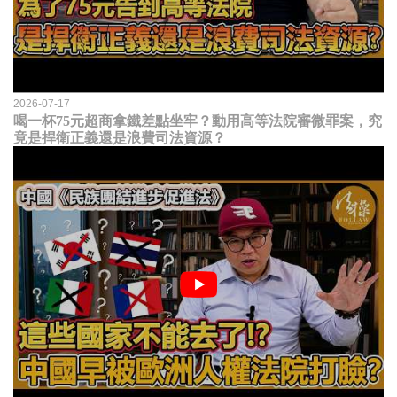
2026-07-17
喝一杯75元超商拿鐵差點坐牢？動用高等法院審微罪案，究
竟是捍衛正義還是浪費司法資源？