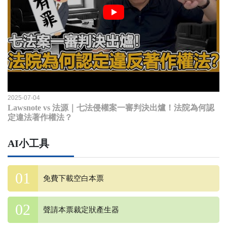
2025-07-04
Lawsnote vs 法源｜七法侵權案一審判決出爐！法院為何認
定違法著作權法？
AI小工具
免費下載空白本票
聲請本票裁定狀產生器