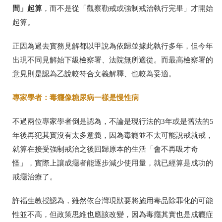
間」起算
，而不是從「觀察勒戒或強制戒治執行完畢」才開始
起算。
正因為過去實務見解都以甲說為依歸並據此執行多年，但今年
出現不同見解始下級檢察署、法院無所適從。而最高檢察署的
意見則是認為乙說較符合文義解釋、也較為妥適。
專家學者：毒癮像糖尿病一樣是慢性病
不過兩位專家學者倒是認為，不論是現行法的
3
年或是舊法的
5
年後再犯其實沒有太多意義，因為毒癮並不太可能說戒就戒，
就算在接受強制戒治之後回歸原本的生活「會不再吸才奇
怪」，實際上讓成癮者能逐步減少使用量，就已經算是成功的
戒癮治療了。
許福生教授認為，雖然依台灣現狀要將施用毒品除罪化的可能
性並不高，但政策思維也應該改變，因為毒癮其實也是成癮症