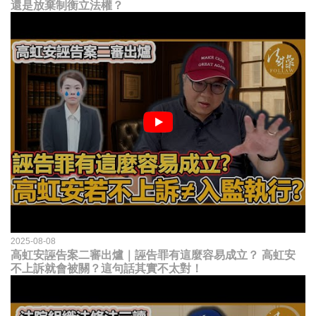
還是放棄制衡立法權？
2025-08-08
高虹安誣告案二審出爐｜誣告罪有這麼容易成立？ 高虹安
不上訴就會被關？這句話其實不太對！