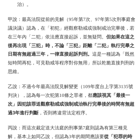
治）。
甲說：最高法院從前的見解（
95
年第
7
次、
97
年第
5
次刑事庭會
議決議）認為，在「初犯」經觀察勒戒或強制戒治完畢後，若
但如果在這之
在三年內「二犯」依法應直接起訴，並無疑問。
後再出現「三犯」時，不論「三犯」距離「二犯」執行完畢之
日期有無超過三年，一律直接起訴判刑。
這是一種認為「既然
短時間再犯，可見勒戒等程序對你無用」所以乾脆直接判刑的
思維。
乙說：不過今年最高法院見解變更（
109
年度台上字第
3135
號
應該視其「最後一
判決），認為每一次犯第
10
條之罪者，都
次」因犯該罪送觀察勒戒或強制戒治執行完畢後的時間有無超
過
3
年進行判斷
，否則將違背法定程序。
丙說：而這次裁定送大法庭的刑事第
7
庭則認為有第三種見
從「犯罪的時
解，基本上如同乙說，但認為
3
年的期間應該要