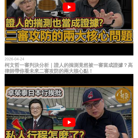
2026-04-24
柯文哲一審判決分析｜證人的揣測竟然被一審當成證據？高
律師帶你看未來二審攻防的兩大核心點！