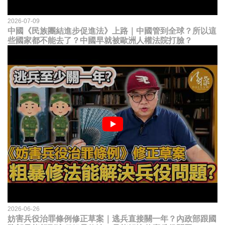
2026-07-09
中國《民族團結進步促進法》上路｜中國管到全球？所以這
些國家都不能去了？中國早就被歐洲人權法院打臉？
2026-06-26
妨害兵役治罪條例修正草案｜逃兵直接關一年？內政部跟國