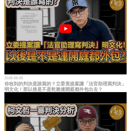
2026-06-05
你收到的判決是誰寫的？立委竟提案讓「法官助理寫判決」
明文化！那以後是不是乾脆連開庭都外包出去？