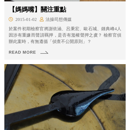
【媽媽嘴】關注重點
2015-01-02
法操司想傳媒
於案件初期檢察官將謝依涵、呂秉宏、歐石城、鍾典峰4人
因涉有重嫌而聲請羈押，是否有濫權聲押之虞？ 檢察官偵
辦此案時，有無遵循「偵查不公開原則」？
READ MORE