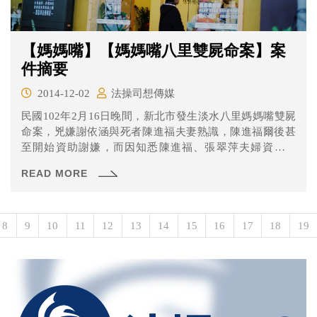
【媽媽嘴】【媽媽嘴八里雙屍命案】案
件摘要
2014-12-02
法操司想傳媒
民國102年2月16日晚間，新北市發生淡水八里媽媽嘴雙屍
命案，兇嫌謝依涵與死者陳進福夫妻熟識，陳進福爾後甚
至開始資助謝嫌，而因知悉陳進福、張翠萍夫婦資力豐
厚，竟萌伺機謀財害命之念乃預訂計畫，被告因另起意詐
READ MORE
領張翠萍保管箱內財物未能得逞，於2013年2月16日19時17
分許，
8
9
10
11
12
13
14
15
16
17
18
19