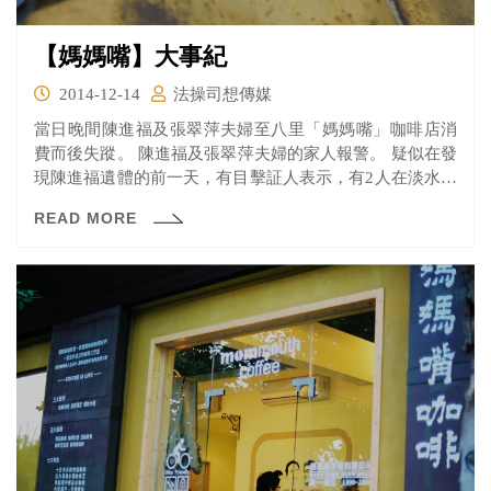
【媽媽嘴】大事紀
2014-12-14
法操司想傳媒
當日晚間陳進福及張翠萍夫婦至八里「媽媽嘴」咖啡店消
費而後失蹤。 陳進福及張翠萍夫婦的家人報警。 疑似在發
現陳進福遺體的前一天，有目擊証人表示，有2人在淡水河
邊燒冥紙。
READ MORE