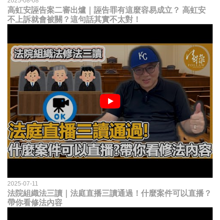
2025-08-08
高虹安誣告案二審出爐｜誣告罪有這麼容易成立？ 高虹安
不上訴就會被關？這句話其實不太對！
2025-07-11
法院組織法三讀｜法庭直播三讀通過！什麼案件可以直播？
帶你看修法內容