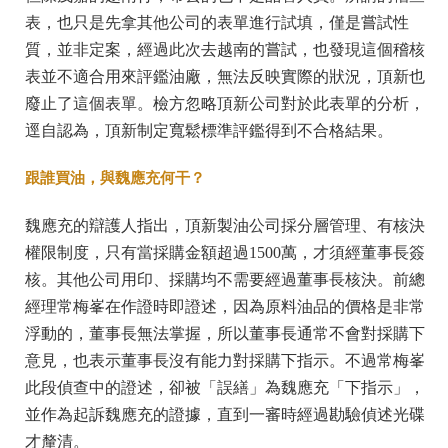
表，也只是先拿其他公司的表單進行試填，僅是嘗試性
質，並非定案，經過此次去越南的嘗試，也發現這個稽核
表並不適合用來評鑑油廠，無法反映實際的狀況，頂新也
廢止了這個表單。檢方忽略頂新公司對於此表單的分析，
逕自認為，頂新制定寬鬆標準評鑑得到不合格結果。
跟誰買油，與魏應充何干？
魏應充的辯護人指出，頂新製油公司採分層管理、有核決
權限制度，只有當採購金額超過1500萬，才須經董事長簽
核。其他公司用印、採購均不需要經過董事長核決。前總
經理常梅峯在作證時即證述，因為原料油品的價格是非常
浮動的，董事長無法掌握，所以董事長通常不會對採購下
意見，也表示董事長沒有能力對採購下指示。不過常梅峯
此段偵查中的證述，卻被「誤繕」為魏應充「下指示」，
並作為起訴魏應充的證據，直到一審時經過勘驗偵述光碟
才釐清。