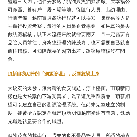
短短三天內，他們去參觀了豬油與魚油熬油廠、大幸福公
司廠區、養豬戶、屠宰場等地。從隨行人員、出訪理由、
行前準備、越南實際參訪行程就可以得知，陳茂嘉等人是
去進行投資考察，隨行的人員是企管專業；如果真的是去
做訪廠稽核，以正常流程來說就需要兩天，且一定需要有
品管人員前往，身為總經理的陳茂嘉，也不需要自己親自
前往稽核。可知陳茂嘉的越南出差，跟訪廠稽核沒有關
係。
頂新自我期許的「溯源管理」，反而惹禍上身
大統案的爆發，讓台灣的食安問題，浮上檯面。而頂新同
樣也是大統案的下游受害者，為了避免重蹈覆轍，頂新期
望可以建立自己的溯源管理系統。但尚未完整建立的制
度，卻被檢方認定為就是頂新明知越南豬油有問題，魏應
充還是執意要合作的鐵證。
但陳茂嘉的越南行，帶去的也不是品管人員。所謂的稽查