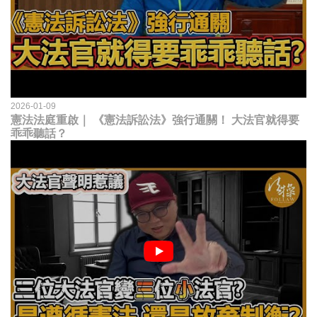
2026-01-09
憲法法庭重啟｜ 《憲法訴訟法》強行通關！ 大法官就得要
乖乖聽話？