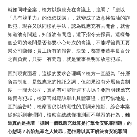
就如同味全案，檢方以魏應充在會議上，強調了「應以
『具有競爭力』的低價採購」，就變成了故意摻假油的詐
欺犯，現在又以同樣的手法，認為魏應充有去開會，就會
知道油有問題，知道油有問題，還下指令去採買。這樣每
個公司的老闆是否都要小心每次的會議，不能呼籲員工要
幫公司賺錢；員工所有的報告、決策，都需要董事長百分
之百負責，只要一有問題，就是董事長明知故意犯罪。
回到現實面看，這樣的要求合理嗎？檢方一直認為「分層
負責制度」是魏應充的推託之詞，但如果沒有分層負責制
度，一間大公司，真的有可能營運下去嗎？要證明魏應充
確實有犯罪，檢察官就應該舉出具體事證，但可惜地是，
直到論告時，檢察官仍以猜測性的用詞來推斷。綜合本案
從起訴到審理間，檢察官總總僅推測而不舉證的行為，
難
道真的是抱著「抓到一個魏應充就算是打擊食安犯罪問題」的
心態嗎？若陷無辜之人於罪，恐怕難以真正解決食安犯罪問