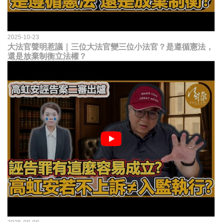
2025-10-23
大法官聲明惹議｜三位大法官變三位小法官？是遵循憲法，
還是放棄制衡立法權？