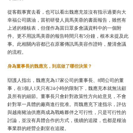
從客觀事實去看，也可以看出魏應充並沒有指示過要向大
幸福公司購油，當初研發人員馬美蓉的書面報告，雖然有
上述的稽核表，但僅作為當日眾多會議資料中的一個附
件。更不用說馬美蓉的報告時間只有5分鐘，根本未提及此
事。此相關內容都已在原審傳訊馬美容作證時，釐清會議
的流程。
身為董事長的魏應充，到底做了哪些決策？
辯護人指出，魏應充為17家公司的董事長、8間公司的董
事，在1個人1天只有24小時的限制下，魏應充本就無法顧
及所有的細節。董事長只會針對政策性方向給意見，不會
針對單一具體的廠商進行批准。而魏應充下達指示，評估
與越南豬油供應商成為戰略夥伴之可行性，只是可行性的
討論，並沒有具體合作的方式，後續的追蹤，也都是糧油
事業群的經營企劃室在追蹤。