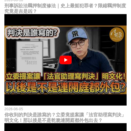
刑事訴訟法羈押制度修法｜史上最挺犯罪者？限縮羈押制度
究竟是吉是凶？
2026-06-05
你收到的判決是誰寫的？立委竟提案讓「法官助理寫判決」
明文化！那以後是不是乾脆連開庭都外包出去？