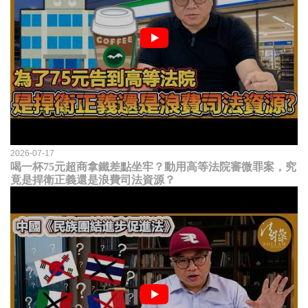
2026-07-17
喝一杯75元超商拿鐵差點坐牢？動用高等法院審微罪案，究
竟是捍衛正義還是浪費司法資源？