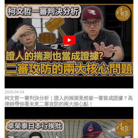
2026-04-24
柯文哲一審判決分析｜證人的揣測竟然被一審當成證據？高
律師帶你看未來二審攻防的兩大核心點！