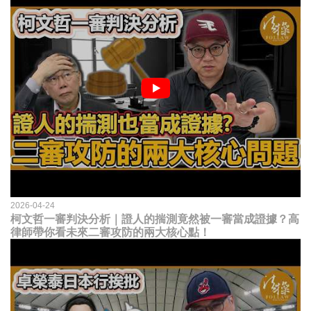
2026-04-24
柯文哲一審判決分析｜證人的揣測竟然被一審當成證據？高
律師帶你看未來二審攻防的兩大核心點！