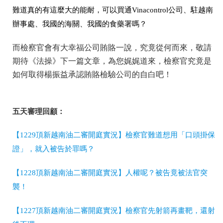
難道真的有這麼大的能耐，可以買通Vinacontrol公司、駐越南
辦事處、我國的海關、我國的食藥署嗎？
而檢察官會有大幸福公司賄賂一說，究竟從何而來，敬請
期待《法操》下一篇文章，為您娓娓道來，檢察官究竟是
如何取得楊振益承認賄賂檢驗公司的自白吧！
五天審理回顧：
【1229頂新越南油二審開庭實況】檢察官難道想用「口頭掛保
證」，就入被告於罪嗎？
【1228頂新越南油二審開庭實況】人權呢？被告竟被法官突
襲！
【1227頂新越南油二審開庭實況】檢察官先射箭再畫靶，還射