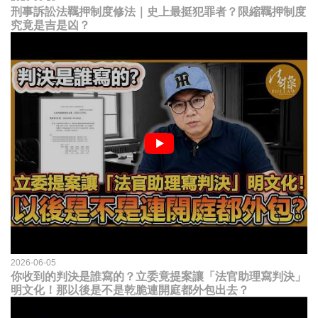
刑事訴訟法羈押制度修法｜史上最挺犯罪者？限縮羈押制度
究竟是吉是凶？
2026-06-05
你收到的判決是誰寫的？立委竟提案讓「法官助理寫判決」
明文化！那以後是不是乾脆連開庭都外包出去？