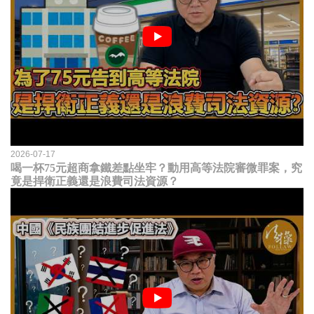
2026-07-17
喝一杯75元超商拿鐵差點坐牢？動用高等法院審微罪案，究
竟是捍衛正義還是浪費司法資源？