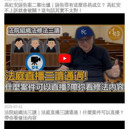
高虹安誣告案二審出爐｜誣告罪有這麼容易成立？ 高虹安
不上訴就會被關？這句話其實不太對！
2025-07-11
法院組織法三讀｜法庭直播三讀通過！什麼案件可以直播？
帶你看修法內容