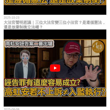
2025-10-23
大法官聲明惹議｜三位大法官變三位小法官？是遵循憲法，
還是放棄制衡立法權？
2025-08-08