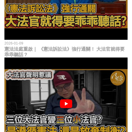
2026-01-09
憲法法庭重啟｜ 《憲法訴訟法》強行通關！ 大法官就得要
乖乖聽話？