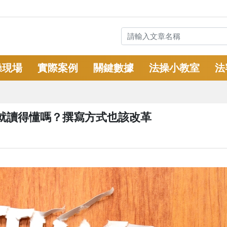
操現場
實際案例
關鍵數據
法操小教室
法
你就讀得懂嗎？撰寫方式也該改革