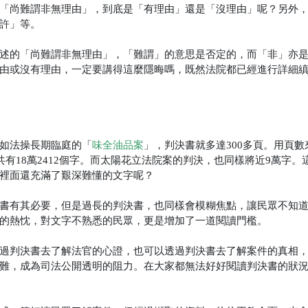
「尚難謂非無理由」，到底是「有理由」還是「沒理由」呢？另外
許」等。
述的「尚難謂非無理由」，「難謂」的意思是否定的，而「非」亦
由或沒有理由，一定要講得這麼隱晦嗎，既然法院都已經進行詳細
如法操長期臨庭的「
味全油品案
」，判決書就多達300多頁。用頁數
有18萬2412個字。而太陽花立法院案的判決，也同樣將近9萬字。
裡面還充滿了艱深難懂的文字呢？
書有其必要，但是過長的判決書，也同樣會模糊焦點，讓民眾不知
的熱忱，對文字不熟悉的民眾，更是增加了一道閱讀門檻。
過判決書去了解法官的心證，也可以透過判決書去了解案件的真相
難，成為司法公開透明的阻力。在大家都無法好好閱讀判決書的狀