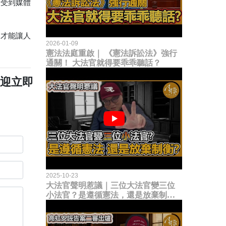
會受到媒體
，才能讓人
2026-01-09
憲法法庭重啟｜ 《憲法訴訟法》強行
通關！ 大法官就得要乖乖聽話？
歡迎立即
2025-10-23
大法官聲明惹議｜三位大法官變三位
小法官？是遵循憲法，還是放棄制衡
立法權？