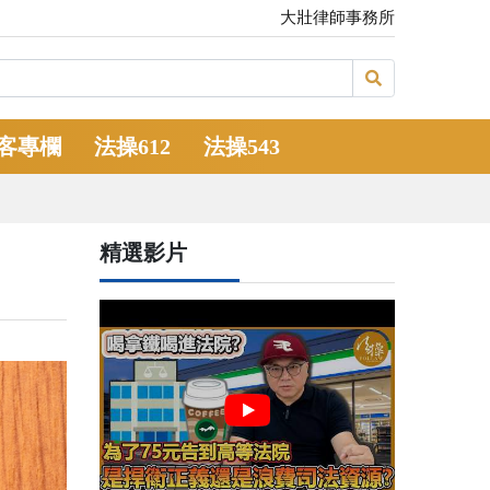
大壯律師事務所
客專欄
法操612
法操543
精選影片