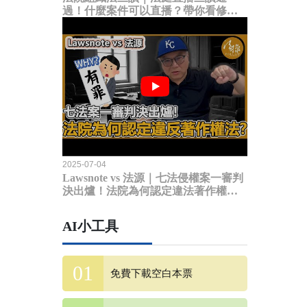
過！什麼案件可以直播？帶你看修法
內容
2025-07-04
Lawsnote vs 法源｜七法侵權案一審判
決出爐！法院為何認定違法著作權
法？
AI小工具
免費下載空白本票