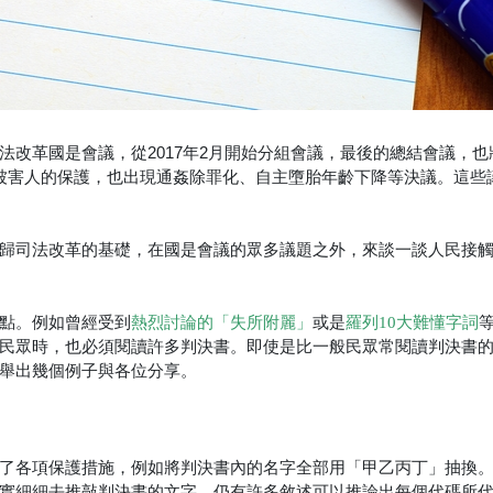
改革國是會議，從2017年2月開始分組會議，最後的總結會議，也將
被害人的保護，也出現通姦除罪化、自主墮胎年齡下降等決議。這些
歸司法改革的基礎，在國是會議的眾多議題之外，來談一談人民接
點。例如曾經受到
熱烈討論的「失所附麗」
或是
羅列10大難懂字詞
民眾時，也必須閱讀許多判決書。即使是比一般民眾常閱讀判決書
舉出幾個例子與各位分享。
了各項保護措施，例如將判決書內的名字全部用「甲乙丙丁」抽換
實細細去推敲判決書的文字，仍有許多敘述可以推論出每個代碼所