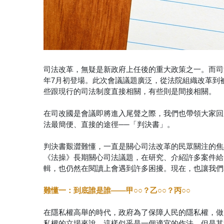
司法改革，無疑是新政府上任後的重大政策之一。而司法
年7月初登場。此次會議議題廣泛，從法院組織改革到
些跟現行的司法制度直接相關，有些則是間接相關。
在司改國是會議即將進入尾聲之際，我們也帶領大家回
法最簡便、直接的途徑──「判決書」。
判決書艱澀難懂，一直是關心司法改革的民眾關注的焦
《法操》長期關心司法議題，在研究、介紹許多案件給
輯，也仍然在閱讀上會遇到許多困擾。現在，也讓我們
難懂一：到底誰是誰——甲○○？乙○○？丙○○
在隱私權高舉的時代，政府為了保障人民的隱私權，做
私權的立場來說，這樣似乎是一個適宜的作法，但是其