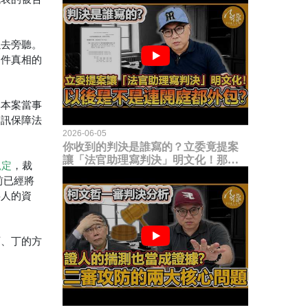
以去旁聽。
案件真相的
非本案當事
資訊保障法
2026-06-05
你收到的判決是誰寫的？立委竟提案
讓「法官助理寫判決」明文化！那以
規定
，裁
後是不是乾脆連開庭都外包出去？
前已經將
事人的資
丙、丁的方