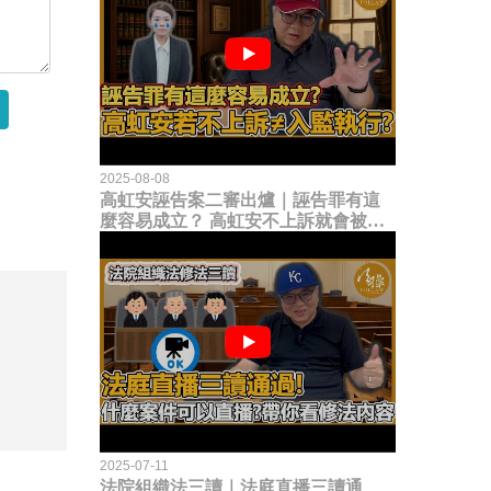
2025-08-08
高虹安誣告案二審出爐｜誣告罪有這
麼容易成立？ 高虹安不上訴就會被
關？這句話其實不太對！
2025-07-11
法院組織法三讀｜法庭直播三讀通