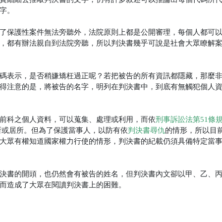
字。
了保護性案件無法旁聽外，法院原則上都是公開審理，每個人都可
，都有辦法親自到法院旁聽，所以判決書幾乎可說是社會大眾瞭解
碼表示，是否稍嫌矯枉過正呢？若把被告的所有資訊都隱藏，那麼
得注意的是，將被告的名字，明列在判決書中，到底有無觸犯個人
前科之個人資料，可以蒐集、處理或利用，而依
刑事訴訟法第51條
所或居所。但為了保護當事人，以防有依
判決書尋仇
的情形，所以目
大眾有權知道國家權力行使的情形，判決書的紀載仍須具備特定當
決書的開頭，也仍然會有被告的姓名，但判決書內文卻以甲、乙、
而造成了大眾在閱讀判決書上的困難。