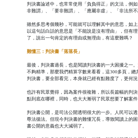
判決書論述中，也常常使用「負負得正」的文法，例如
非難謂」、「要非難謂」、「應屬非虛」、「非法所不
雖然多思考個幾秒，可能就可以理解其中的意思，如上
以這句話白話的意思是「不能說是沒有理由」，但有理
了，說出一句肯定的有理由或無理由，有這麼難嗎？
難懂三：判決書「落落長」
最後，判決書過長，也是閱讀判決書的一大困擾之一。
不夠精準，那麼我們精算字數來看看，這300多頁，總共
判決書，要全部看完，本身就已經有點難度了，更何況
也許有民眾覺得，因為案件很複雜，所以長篇幅的判決
點到底在哪裡，同時，也大大漸弱了民眾想要了解案件
判決書公開，是司法公開透明很大的一步。人民可以透
尊法循法。但現今判決書的難懂冗長，導致閱讀上的困
書公開的意義也大大減弱了。