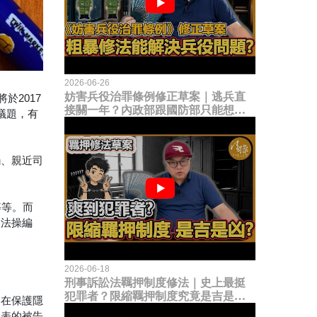
2026-06-26
妨害兵役治罪條例修正草案｜逃兵直
於2017
接關一年？內政部跟國防部只能想到
議題，有
這種粗暴修法，是能解決什麼兵役問
題？
觸、親近司
等等。而
的法操編
2026-06-18
刑事訴訟法羈押制度修法｜史上最挺
犯罪者？限縮羈押制度究竟是吉是
。在保護隱
凶？
代表的被告