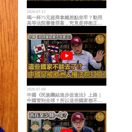
2026-07-17
喝一杯75元超商拿鐵差點坐牢？動用
高等法院審微罪案，究竟是捍衛正義
還是浪費司法資源？
2026-07-09
中國《民族團結進步促進法》上路｜
中國管到全球？所以這些國家都不能
去了？中國早就被歐洲人權法院打
臉？