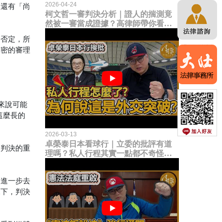
2026-04-24
，還有「尚
柯文哲一審判決分析｜證人的揣測竟
然被一審當成證據？高律師帶你看未
來二審攻防的兩大核心點！
是否定，所
縝密的審理
來說可能
這麼長的
2026-03-13
卓榮泰日本看球行｜立委的批評有道
道判決的重
理嗎？私人行程其實一點都不奇怪？
為何說這是一種外交突破？
，進一步去
況下，判決