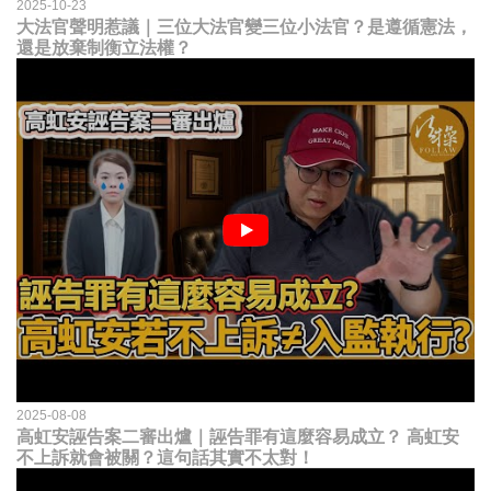
2025-10-23
大法官聲明惹議｜三位大法官變三位小法官？是遵循憲法，
還是放棄制衡立法權？
2025-08-08
高虹安誣告案二審出爐｜誣告罪有這麼容易成立？ 高虹安
不上訴就會被關？這句話其實不太對！