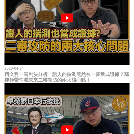
2026-04-24
柯文哲一審判決分析｜證人的揣測竟然被一審當成證據？高
律師帶你看未來二審攻防的兩大核心點！