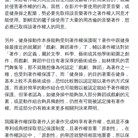
於侵害著作權的行為。當然，在影片中要使用的背景音樂，或
是健身操之配樂，勢必要先取得該音樂著作之著作權人同意才
能使用。劉畊宏的毽子操使用了大量的周杰倫的音樂著作，想
必應已取得該著作權人的同意。
另外，健身操動作本身能夠受到著作權保護呢？著作中跟健身
操最接近的就屬於「戲劇、舞蹈著作」了，輔以著作權法對於
「著作」的定義，屬於文學、科學、藝術或其他學術範圍之創
作，而戲劇、舞蹈中往往有著深厚的藝術成份，如林懷民的雲
門舞集等，那不就難想像為何認定「戲劇、舞蹈」為著作之一
種，也受到著作權保護了。而「健身操」的目的著重在健身，
基本上較不具藝術成份，恐怕比較難以認定能以著作的方式保
護。而過於簡單的動作組合也可能難以被認定能給予著作權的
保護。但筆者認為，如健身操中能夠加入部分舞蹈或戲劇的元
素，或是動作組合夠具獨創性，仍然有可能被認定擁有著作
權。而這部分仍有賴未來更多相關判決來釋明。
我國著作權採取著作人於著作完成時享有著作權，也就是不像
專利或商標採取登記保護制度，且著作權首重「原創性」，在
著作權訴訟中，「原創性」的舉證就變得相當地重要，所以保