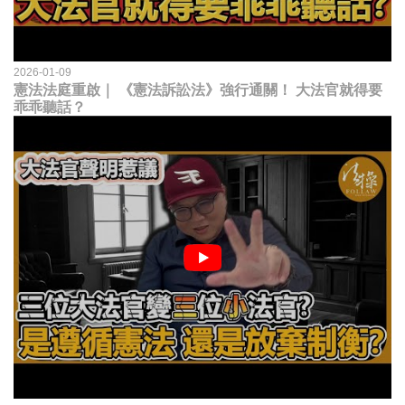
2026-01-09
憲法法庭重啟｜ 《憲法訴訟法》強行通關！ 大法官就得要
乖乖聽話？