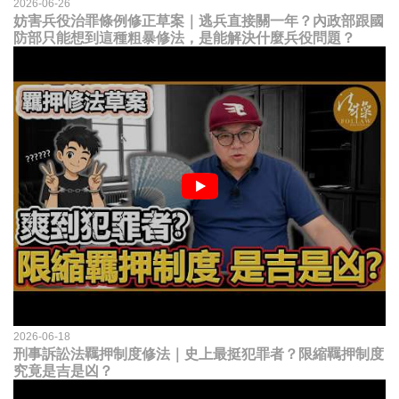
2026-06-26
妨害兵役治罪條例修正草案｜逃兵直接關一年？內政部跟國
防部只能想到這種粗暴修法，是能解決什麼兵役問題？
2026-06-18
刑事訴訟法羈押制度修法｜史上最挺犯罪者？限縮羈押制度
究竟是吉是凶？