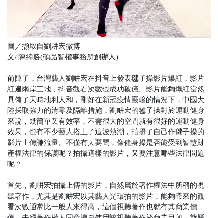
圖／擷取自劉耕宏微博
文/ 陳緯勝(碩品智權事務所創辦人)
前陣子，台灣藝人劉畊宏在抖音上發表毽子操影片爆紅，影片
紅遍兩岸三地，抖音觀看次數也成功破億。影片能夠爆紅當然
具備了天時地利人和，剛好在新冠疫情嚴峻的情況下，中國大
陸採取強力的清零及隔離措施，劉畊宏的毽子操對於運動健身
來說，既簡單又有效率，不需很大的空間就有很好的運動健身
效果，也有不少藝人搭上了這波熱潮，拍攝了自己作毽子操的
影片上傳賺流量。不僅有人要問，像健身操是否能受到智慧財
產權法律的保護呢？拍攝這樣的影片，又要注意哪些法律問題
呢？
首先，劉畊宏拍攝上傳的影片，自然屬於著作權法中所稱的視
聽著作，尤其是劉畊宏以其藝人光環拍的影片，能夠帶來的觀
看次數通常比一般人來得高，這個視聽著作也就有其商業價
值。未經著作權人同意擅自使用該視聽著作於商業目的，就屬