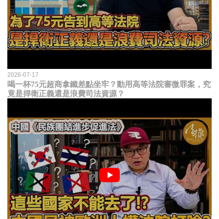
2026-07-17
喝一杯75元超商拿鐵差點坐牢？動用高等法院審微罪案，究
竟是捍衛正義還是浪費司法資源？