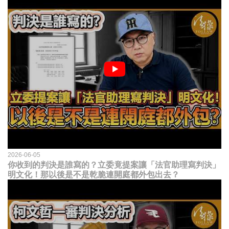
2026-06-05
你收到的判決是誰寫的？立委竟提案讓「法官助理寫判決」
明文化！那以後是不是乾脆連開庭都外包出去？