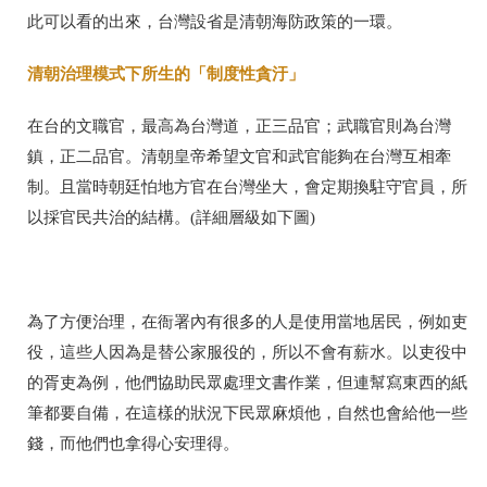
此可以看的出來，台灣設省是清朝海防政策的一環。
清朝治理模式下所生的「制度性貪汙」
在台的文職官，最高為台灣道，正三品官；武職官則為台灣
鎮，正二品官。清朝皇帝希望文官和武官能夠在台灣互相牽
制。且當時朝廷怕地方官在台灣坐大，會定期換駐守官員，所
以採官民共治的結構。(詳細層級如下圖)
為了方便治理，在衙署內有很多的人是使用當地居民，例如吏
役，這些人因為是替公家服役的，所以不會有薪水。以吏役中
的胥吏為例，他們協助民眾處理文書作業，但連幫寫東西的紙
筆都要自備，在這樣的狀況下民眾麻煩他，自然也會給他一些
錢，而他們也拿得心安理得。