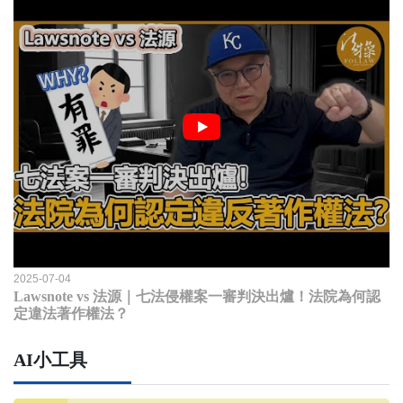
2025-07-04
Lawsnote vs 法源｜七法侵權案一審判決出爐！法院為何認
定違法著作權法？
AI小工具