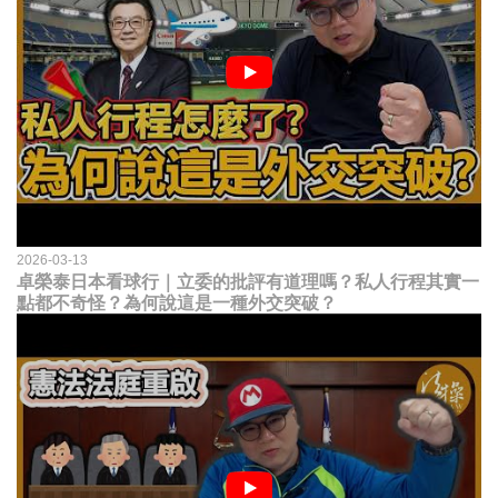
2026-03-13
卓榮泰日本看球行｜立委的批評有道理嗎？私人行程其實一
點都不奇怪？為何說這是一種外交突破？