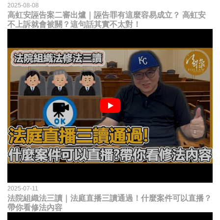
2025-08-08
高虹安誣告案二審出爐｜誣告罪有這麼容易成立？ 高虹安
不上訴就會被關？這句話其實不太對！
2025-07-11
法院組織法三讀｜法庭直播三讀通過！什麼案件可以直播？
帶你看修法內容