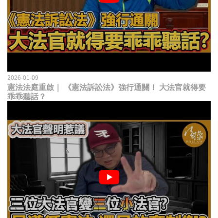
2026-01-09
憲法法庭重啟｜ 《憲法訴訟法》強行通關！ 大法官就得要
乖乖聽話？