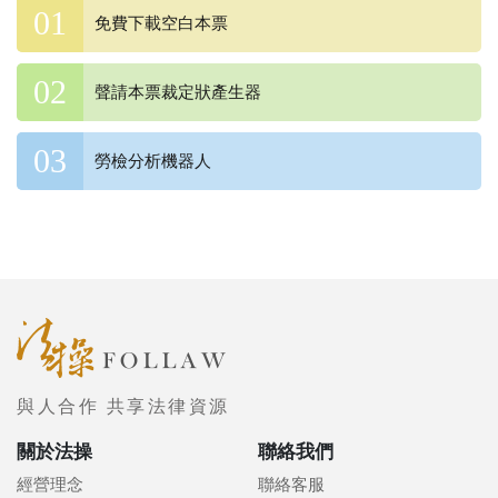
免費下載空白本票
聲請本票裁定狀產生器
勞檢分析機器人
與人合作 共享法律資源
關於法操
聯絡我們
經營理念
聯絡客服