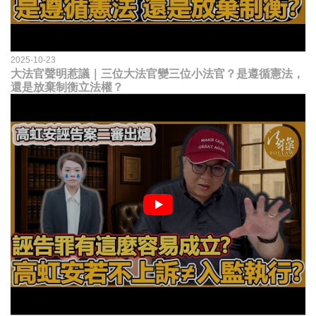
2025-10-23
大法官聲明惹議｜三位大法官變三位小法官？是遵循憲法，
還是放棄制衡立法權？