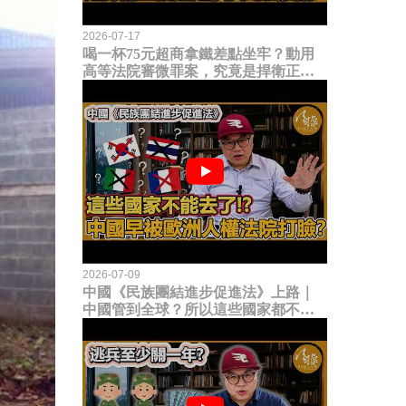
2026-07-17
喝一杯75元超商拿鐵差點坐牢？動用
高等法院審微罪案，究竟是捍衛正義
還是浪費司法資源？
2026-07-09
中國《民族團結進步促進法》上路｜
中國管到全球？所以這些國家都不能
去了？中國早就被歐洲人權法院打
臉？