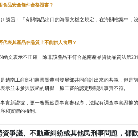
附食品安全條件合格證書？
CM-GSQL號函：「有關物品出口的海關文檔之規定，在海關檔案中，
否代表其產品在品質上不能供人食用？
N-KHCN函文表示不正確，除非該產品不符合越南產品貨物品質法第23
文，是越南工商部和農業暨農村發展部共同商討出來的共識，但是
函表示並未參與該函的研擬，原二審的認定明顯與事實不符。
新事實新證據，更一審既然是事實審程序，法院有調查事實證據
程序和實體的權利。
勞資爭議、不動產糾紛或其他民刑事問題，都