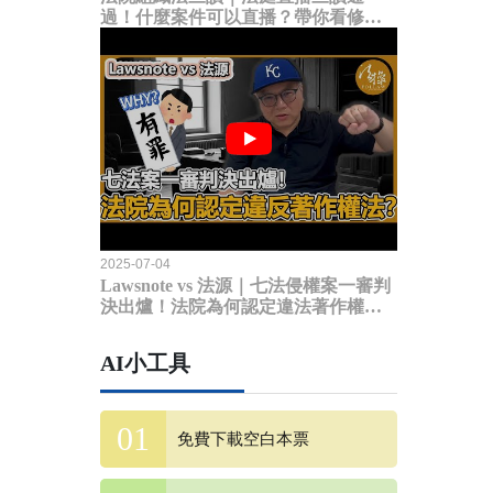
過！什麼案件可以直播？帶你看修法
內容
2025-07-04
Lawsnote vs 法源｜七法侵權案一審判
決出爐！法院為何認定違法著作權
法？
AI小工具
免費下載空白本票