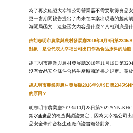
為了再次確認大幸福公司營業需不需要取得食品
更一審期間被告提出了尚未在本案出現過的越南
海關局函文，這些函文內容是什麼？真相到底是
依胡志明市農業與農村發展廳
2016
年
9
月
9
日第
2345/
對象，是否代表大幸福公司出口作為食品原料的油脂
胡志明市農業與農村發展廳2018年11月19日第32
沒有食品安全條件合格生產廠商證書之規定。關
胡志明市農業與農村發展廳
2016
年
9
月
9
日第
2345/SN
的原因？
胡志明市農業廳2019年10月28日第3022/SN
銷
水產食品
的檢查與認證規定，因為大幸福公司出
品安全條件合格生產廠商證書頒發對象。