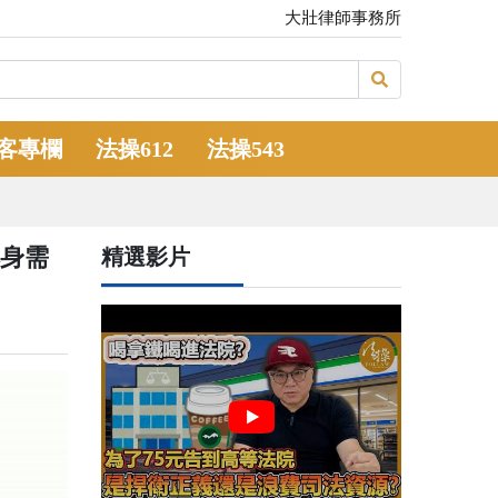
大壯律師事務所
客專欄
法操612
法操543
本身需
精選影片