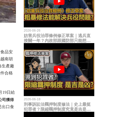
2026-06-26
妨害兵役治罪條例修正草案｜逃兵直
接關一年？內政部跟國防部只能想到
這種粗暴修法，是能解決什麼兵役問
題？
「食品安
出越南胡
格生產廠
條件合格
19日給
2026-06-18
公司獲得
刑事訴訟法羈押制度修法｜史上最挺
是出口食
犯罪者？限縮羈押制度究竟是吉是
凶？