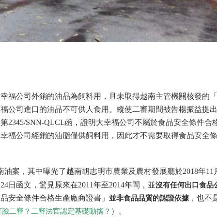
大幸福公司外銷的油品為飼料用，且未取得越南主管機關核發的
幸福公司進口的油品不可供人食用。縱使二審期間被告楊振益提
第2345/SNN-QLCL函，證明大幸福公司不屬於食品安全條件合
大幸福公司經銷的油脂僅供飼料用，因此才不需要取得食品安全
南油案，其中曝光了越南胡志明市農業及農村發展廳於2018年11月
4日函文，驚見原來在2011年至2014年間，並
沒有任何出口食品
食品安全條件合格生產廠商證書」
並非食品品質的認證依據
，也不
）。
打臉二審？二審法官認定基礎動搖？