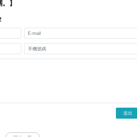
關。】
2
送出