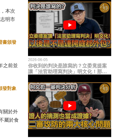
思，本次
胡志明市
證書頒發
2026-06-05
4年之前並
你收到的判決是誰寫的？立委竟提案
讓「法官助理寫判決」明文化！那以
後是不是乾脆連開庭都外包出去？
頒發對象
只有關於外
不屬於食