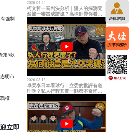
2026-04-24
柯文哲一審判決分析｜證人的揣測竟
然被一審當成證據？高律師帶你看未
沒有強制
來二審攻防的兩大核心點！
條第5款
胡志明市
2026-03-13
卓榮泰日本看球行｜立委的批評有道
理嗎？私人行程其實一點都不奇怪？
為何說這是一種外交突破？
的職權，
歡迎立即