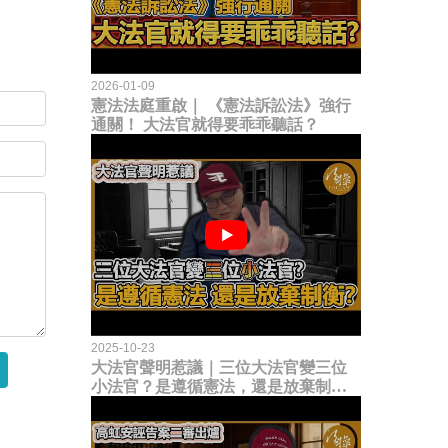
2026-01-09
憲法法庭重啟｜ 《憲法訴訟法》強行
通關！ 大法官就得要乖乖聽話？
2025-10-23
大法官聲明惹議｜三位大法官變三位
小法官？是遵循憲法，還是放棄制衡
立法權？