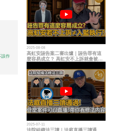
2025-08-08
高虹安誣告案二審出爐｜誣告罪有這
不該作
麼容易成立？ 高虹安不上訴就會被
關？這句話其實不太對！
2025-07-11
法院組織法三讀｜法庭直播三讀通