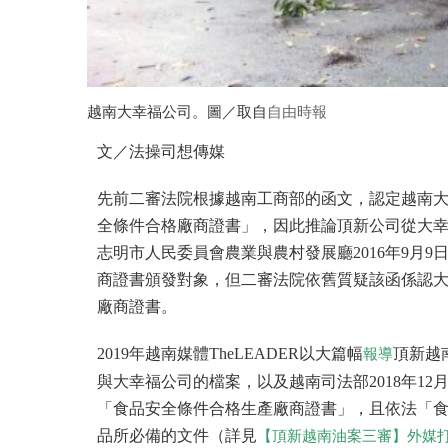
越南大幸福公司。圖／取自
自由時報
文／法操司想傳媒
先前二審法院根據越南工商部的函文，認定越南
全條件合格廠商證書」，因此推論頂新公司從大
志明市人民委員會農業與農村發展廳2016年9月9日
商證書頒發對象，但二審法院依舊質疑該函係認
廠商證書。
2019年越南媒體TheLEADER以大篇幅
頂新越
報導
與大幸福公司的檔案，以及越南司法部2018年12月2
「食品安全條件合格生產廠商證書」，且依法「
品所必備的文件（詳見
【頂新越南油案三審】外媒