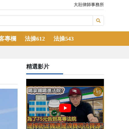
大壯律師事務所
客專欄
法操612
法操543
精選影片