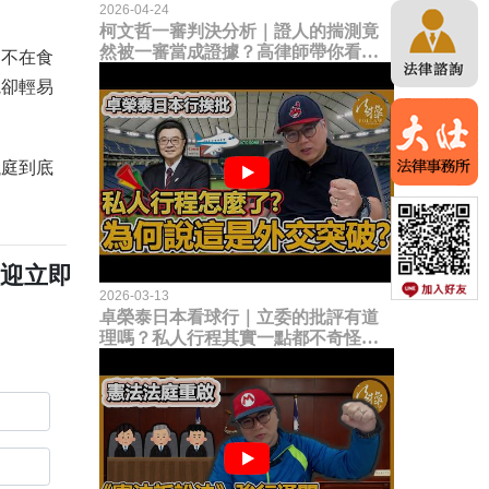
2026-04-24
柯文哲一審判決分析｜證人的揣測竟
然被一審當成證據？高律師帶你看未
明不在食
來二審攻防的兩大核心點！
院卻輕易
議庭到底
歡迎立即
2026-03-13
卓榮泰日本看球行｜立委的批評有道
理嗎？私人行程其實一點都不奇怪？
為何說這是一種外交突破？