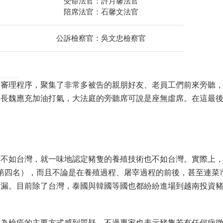
受命法官：許月馨法官
陪席法官：石馨文法官
公訴檢察官：吳文忠檢察官
的審理程序，聚集了非常多被告的親朋好友、老員工們前來旁聽
事長魏應充加油打氣，大法庭的旁聽席可說是座無虛席。在這最
度不如台灣，就一味地認定豬隻的養殖技術也不如台灣。實際上
為第四名），而且不論是在養殖過程、屠宰過程的前後，甚至連菜
不漏。目前除了台灣，泰國與韓國等國也都紛紛進場到越南投資
作為檢疫的主要方式感到質疑，不過專家也表示豬隻若有任何病