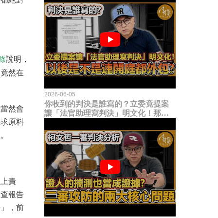
。
說明，
條
部竟然在
2026-06-05
你收到的判決是誰寫的？立委竟提案
數當然會
讓「法官助理寫判決」明文化！那以
要求原料
後是不是乾脆連開庭都外包出去？
望。
負上責
勘查報告
任」，前