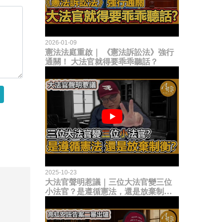
2026-01-09
憲法法庭重啟｜ 《憲法訴訟法》強行
通關！ 大法官就得要乖乖聽話？
2025-10-23
大法官聲明惹議｜三位大法官變三位
小法官？是遵循憲法，還是放棄制衡
立法權？