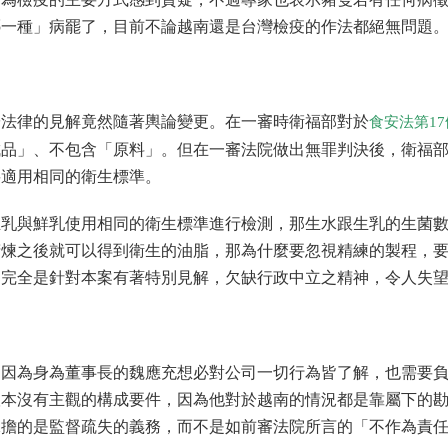
哪一種」病罷了，目前不論越南還是台灣檢疫的作法都絕無問題
於法律的見解竟然隨著輿論變更。在一審時衛福部對於
食安法第17
成品」、不包含「原料」。但在一審法院做出無罪判決後，衛福
要適用相同的衛生標準。
生乳與鮮乳使用相同的衛生標準進行檢測，那生水跟生乳的生菌
精煉之後就可以得到衛生的油脂，那為什麼要忽視精練的製程，
部完全是針對本案有著特別見解，欠缺行政中立之精神，令人失
，因為身為董事長的魏應充想必對公司一切行為皆了解，也需要
根本沒有主觀的構成要件，因為他對於越南的情況都是靠屬下的
承擔的是監督疏失的義務，而不是如前審法院所言的「不作為責