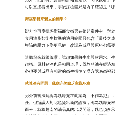
可以直接看出來，事後採檢體只是為了確認是「
衛福部變來變去的標準？
辯方也再度批評衛福部食衛署在整起案件中，對
食用油脂類衛生標準的適用範圍只包含「最後之
輿論的壓力下變更見解，改認為成品與原料都需
這聽起來就很荒謬，試想如果將生水與飲用水、
超標。原料豬油也是相同道理，既然豬油在經過
必須要與成品有相當的衛生標準？辯方認為衛福
就算油有問題，魏應充仍缺乏主觀犯意
另外前審法院認為魏應充在此案為「不作為犯」
任。但辯護人對此也提出新的證據，認為魏應充
而來，就算越南的油品真的出現問題，魏也頂多