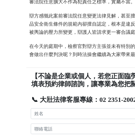
審法院任意擴大不作為犯責任之標準，實屬不當
辯方感慨此案前審法院任意變更法律見解，甚至
品安全衛生條件的規範內卻擅自認定，根本是違
被輿論的壓力所變更，辯護人皆請求更一審合議
在今天的庭期中，檢察官對辯方主張並未有特別的
會做出什麼判決呢？到時法操會繼續為大家帶來
【不論是企業或個人，若您正面臨
填表預約律師諮詢，讓專業為您把
📞 大壯法律客服專線：02 2351-200