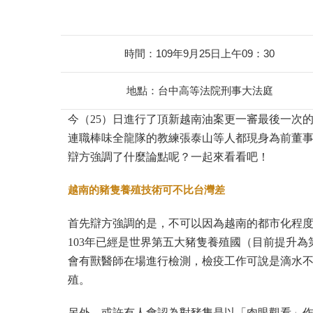
時間：109年9月25日上午09：30
地點：台中高等法院刑事大法庭
今（25）日進行了頂新越南油案更一審最後一次
連職棒味全龍隊的教練張泰山等人都現身為前董
辯方強調了什麼論點呢？一起來看看吧！
越南的豬隻養殖技術可不比台灣差
首先辯方強調的是，不可以因為越南的都市化程
103年已經是世界第五大豬隻養殖國（目前提升
會有獸醫師在場進行檢測，檢疫工作可說是滴水
殖。
另外，或許有人會認為對豬隻是以「肉眼觀看」