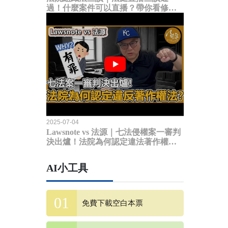
過！什麼案件可以直播？帶你看修法
內容
2025-07-04
Lawsnote vs 法源｜七法侵權案一審判
決出爐！法院為何認定違法著作權
法？
AI小工具
免費下載空白本票