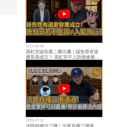
2025-08-08
高虹安誣告案二審出爐｜誣告罪有這
麼容易成立？ 高虹安不上訴就會被
關？這句話其實不太對！
2025-07-11
法院組織法三讀｜法庭直播三讀通