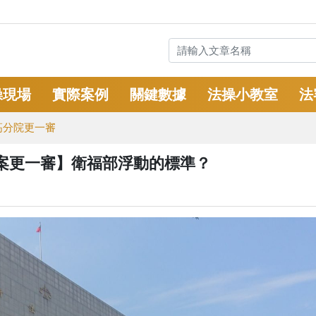
操現場
實際案例
關鍵數據
法操小教室
法
高分院更一審
案更一審】衛福部浮動的標準？