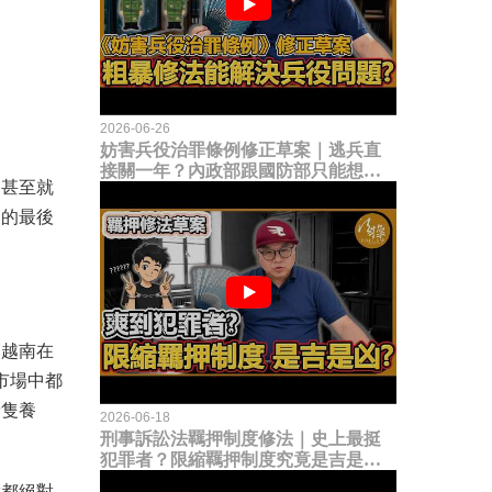
2026-06-26
妨害兵役治罪條例修正草案｜逃兵直
接關一年？內政部跟國防部只能想到
，甚至就
這種粗暴修法，是能解決什麼兵役問
題？
後的最後
，越南在
市場中都
豬隻養
2026-06-18
刑事訴訟法羈押制度修法｜史上最挺
犯罪者？限縮羈押制度究竟是吉是
凶？
徵都絕對