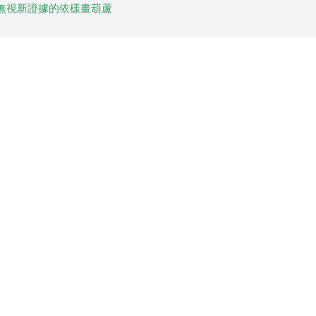
無視新證據的依樣畫葫蘆