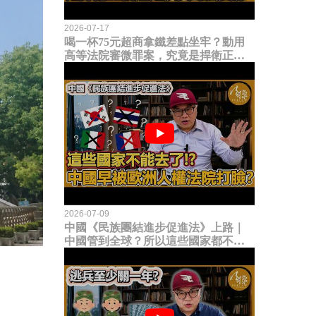
2026-07-17
喝一杯75元超商拿鐵差點坐牢？動用
高等法院審微罪案，究竟是捍衛正義
還是浪費司法資源？
2026-07-09
中國《民族團結進步促進法》上路｜
中國管到全球？所以這些國家都不能
去了？中國早就被歐洲人權法院打
臉？