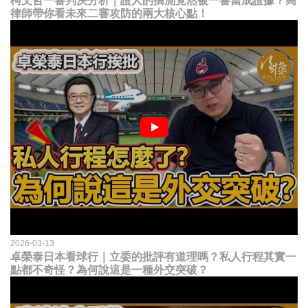
柯文哲一審判決分析｜證人的揣測竟然被一審當成證據？高
律師帶你看未來二審攻防的兩大核心點！
2026-03-13
卓榮泰日本看球行｜立委的批評有道理嗎？私人行程其實一
點都不奇怪？為何說這是一種外交突破？