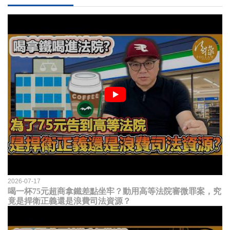
2026-07-17
喝一杯75元超商拿鐵差點坐牢？動用高等法院審微罪案，究
竟是捍衛正義還是浪費司法資源？