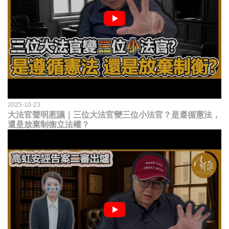
2025-10-23
大法官聲明惹議｜三位大法官變三位小法官？是遵循憲法，
還是放棄制衡立法權？