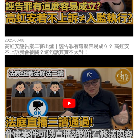
2025-08-08
高虹安誣告案二審出爐｜誣告罪有這麼容易成立？ 高虹安
不上訴就會被關？這句話其實不太對！