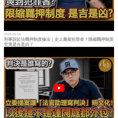
2026-06-18
刑事訴訟法羈押制度修法｜史上最挺犯罪者？限縮羈押制度
究竟是吉是凶？