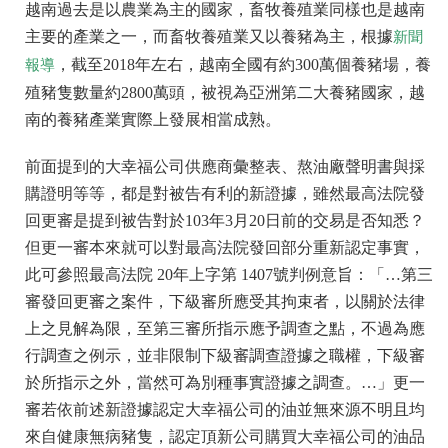
越南過去是以農業為主的國家，畜牧養殖業同樣也是越南
主要的產業之一，而畜牧養殖業又以養豬為主，根據
新聞
，截至2018年左右，越南全國有約300萬個養豬場，養
報導
殖豬隻數量約2800萬頭，被視為亞洲第二大養豬國家，越
南的養豬產業實際上發展相當成熟。
前面提到的大幸福公司供應商彙整表、熬油廠聲明書與採
購證明等等，都是對被告有利的新證據，雖然最高法院發
回更審是提到被告對於103年3月20日前的交易是否知悉？
但更一審本來就可以對最高法院發回部分重新認定事實，
此可參照最高法院 20年上字第 1407號判例意旨：「…第三
審發回更審之案件，下級審所應受其拘束者，以關於法律
上之見解為限，至第三審所指示應予調查之點，不過為應
行調查之例示，並非限制下級審調查證據之職權，下級審
於所指示之外，當然可為別種事實證據之調查。…」更一
審若依前述新證據認定大幸福公司的油並無來源不明且均
來自健康無病豬隻，認定頂新公司購買大幸福公司的油品