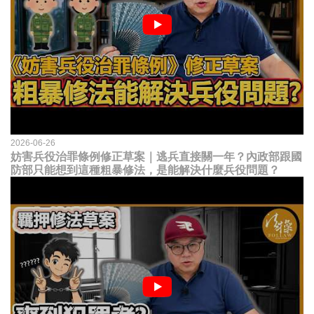
2026-06-26
妨害兵役治罪條例修正草案｜逃兵直接關一年？內政部跟國
防部只能想到這種粗暴修法，是能解決什麼兵役問題？