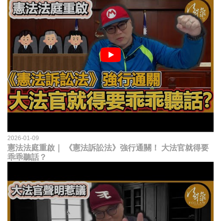
2026-01-09
憲法法庭重啟｜ 《憲法訴訟法》強行通關！ 大法官就得要
乖乖聽話？