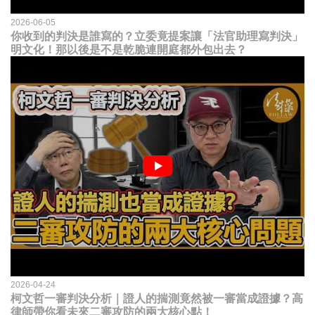
2026-06-05
你收到的判決是誰寫的？立委竟提案讓「法官助理寫判決」
明文化！那以後是不是乾脆連開庭都外包出去？
2026-04-24
柯文哲一審判決分析｜證人的揣測竟然被一審當成證據？高
律師帶你看未來二審攻防的兩大核心點！