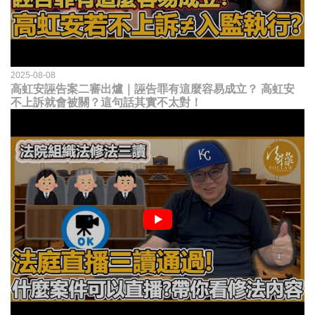
2025-08-08
高虹安誣告案二審出爐｜誣告罪有這麼容易成立？ 高虹安
不上訴就會被關？這句話其實不太對！