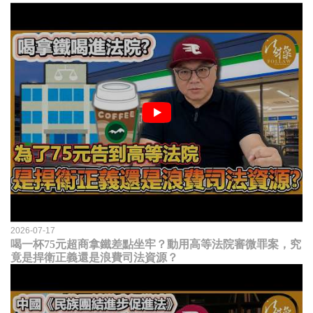
2026-07-17
喝一杯75元超商拿鐵差點坐牢？動用高等法院審微罪案，究
竟是捍衛正義還是浪費司法資源？