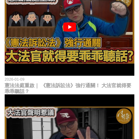
2026-01-09
憲法法庭重啟｜ 《憲法訴訟法》強行通關！ 大法官就得要
乖乖聽話？