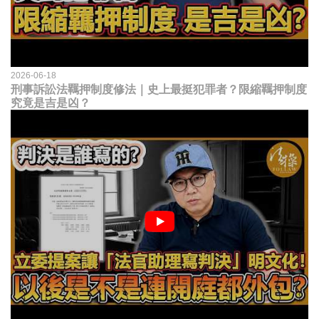
2026-06-18
刑事訴訟法羈押制度修法｜史上最挺犯罪者？限縮羈押制度
究竟是吉是凶？