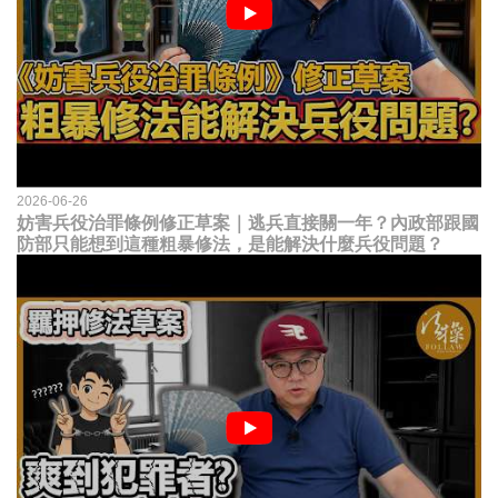
2026-06-26
妨害兵役治罪條例修正草案｜逃兵直接關一年？內政部跟國
防部只能想到這種粗暴修法，是能解決什麼兵役問題？