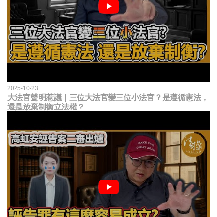
2025-10-23
大法官聲明惹議｜三位大法官變三位小法官？是遵循憲法，
還是放棄制衡立法權？