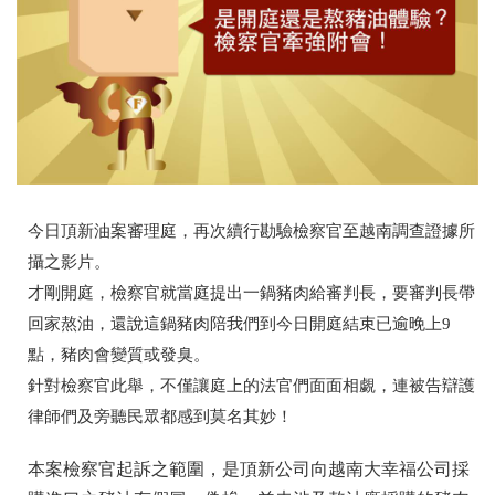
今日頂新油案審理庭，再次續行勘驗檢察官至越南調查證據
所
攝之影片。
才剛開庭，檢察官就當庭提出一鍋豬肉給審判長，要審判長
帶
回家熬油，還說這鍋豬肉陪我們到今日開庭結束已逾晚上
9
點，豬肉會變質或發臭。
針對檢察官此舉，不僅讓庭上的法官們面面相覷，連被告辯
護
律師們及旁聽民眾都感到莫名其妙！
本案檢察官起訴之範圍，是頂新公司向越南大幸福公司採