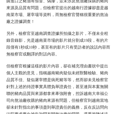
購
進口之豬油有假冒、偽摻，並未涉及熬油廠採購的豬肉
來源
及品質有問題，但檢察官提出的越南行證據卻盡是越
南菜市
場、屠宰場等資料，而無檢察官聲稱很重要的熬油
廠之證據
調查！
另外，檢察官至越南調查證據所拍攝之影片，不僅未全程
錄
音錄影，光是越南菜市場的影片就分割成19段，有的片
段
僅有1秒或10秒，甚至有的影片只有受訪者的說話內容而
無檢察官或翻譯的對話內容。
但檢察官根據這樣的影片內容，卻在補充理由書狀中提出
個
人主觀的意見，指稱越南豬肉疑似未經獸醫檢驗、豬肉
品質
不佳、疑似屠宰體是病死豬等等，然而卻未見檢察官
針對上
述的待證事實具體負舉證責任，甚至連與本案無關
聯的豬肉
品質與來源都拿來牽強附會，控訴越南大幸福公
司向熬油廠
收購的豬肉來源有問題，但檢察官到越南當地
卻未針對指出
的事項盡到舉證責任的義務，反在反詰問向