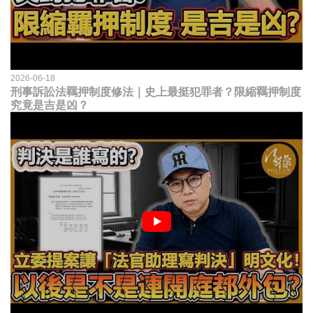
2026-06-18
刑事訴訟法羈押制度修法｜史上最挺犯罪者？限縮羈押制度
究竟是吉是凶？