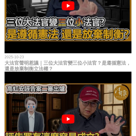
2025-10-23
大法官聲明惹議｜三位大法官變三位小法官？是遵循憲法，
還是放棄制衡立法權？