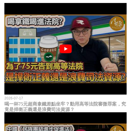
2026-07-17
喝一杯75元超商拿鐵差點坐牢？動用高等法院審微罪案，究
竟是捍衛正義還是浪費司法資源？