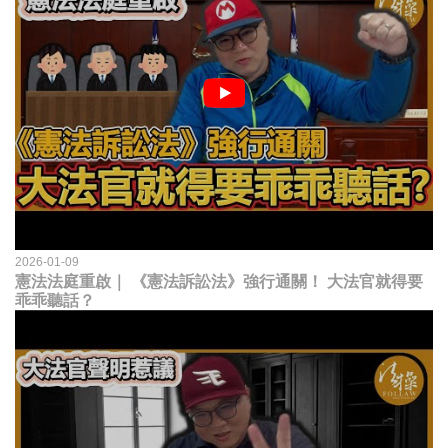
2026-01-09
憲法法庭重啟｜ 《憲法訴訟法》強行通關！ 大法官就得要
乖乖聽話？