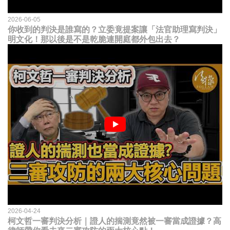
2026-06-05
你收到的判決是誰寫的？立委竟提案讓「法官助理寫判決」
明文化！那以後是不是乾脆連開庭都外包出去？
2026-04-24
柯文哲一審判決分析｜證人的揣測竟然被一審當成證據？高