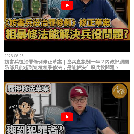
2026-06-26
妨害兵役治罪條例修正草案｜逃兵直接關一年？內政部跟國
防部只能想到這種粗暴修法，是能解決什麼兵役問題？