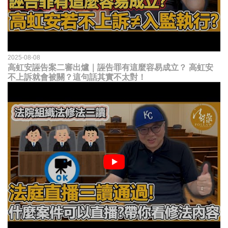
2025-08-08
高虹安誣告案二審出爐｜誣告罪有這麼容易成立？ 高虹安
不上訴就會被關？這句話其實不太對！