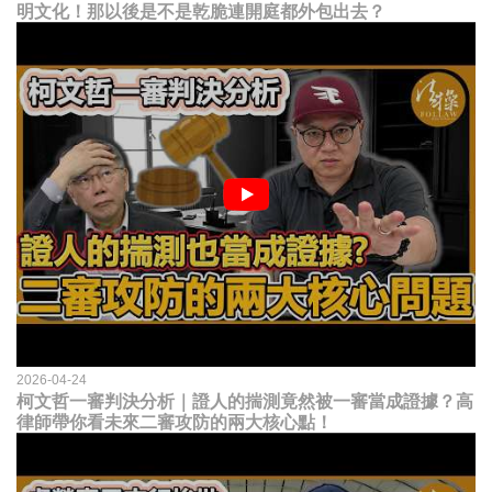
明文化！那以後是不是乾脆連開庭都外包出去？
2026-04-24
柯文哲一審判決分析｜證人的揣測竟然被一審當成證據？高
律師帶你看未來二審攻防的兩大核心點！