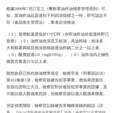
根據2009年7月訂定之《餐飲業油炸油稽查管理原則》可
知，當油炸油品質達到下列四項指標之一時，即可認定不
符《食品衛生管理法》，業者必須換油：
（１）發煙點溫度低於170℃時（亦即油炸油於低溫時即已
冒煙）（２）油炸油色深且又粘漬，具油耗味，泡沫多、
大有顯著異味且泡沫面積超過油炸鍋二分之一以上者。
（３）酸價超過2.0（mgKOH/g）。（４）油炸油內之極性
物質含量達25％以上者。
既然政府已有此換油標準規定，檢察官依《刑事訴訟法》
第161條第1項，檢察官就被告犯罪事實，應負舉證責任，
並指出證明之方法。檢察官對於被告犯罪事實的證據，是
不能以個人觀感來控訴，但檢察官卻以個人觀感來辦案。
另從偵查階段，檢察官記錄被告常梅峰筆錄的錯誤（詳
見：
【0616頂新越南油案審理庭】誇張！檢察官以不實筆錄