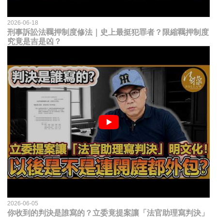
2026-06-18
刑事訴訟法羈押制度修法｜史上最挺犯罪者？限縮羈押制度
究竟是吉是凶？
2026-06-05
你收到的判決是誰寫的？立委竟提案讓「法官助理寫判決」