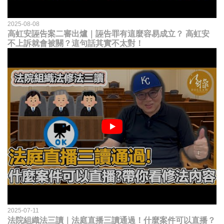
2025-08-08
高虹安誣告案二審出爐｜誣告罪有這麼容易成立？ 高虹安
不上訴就會被關？這句話其實不太對！
2025-07-11
法院組織法三讀｜法庭直播三讀通過！什麼案件可以直播？