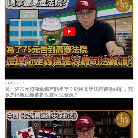
2026-07-17
喝一杯75元超商拿鐵差點坐牢？動用高等法院審微罪案，究
竟是捍衛正義還是浪費司法資源？