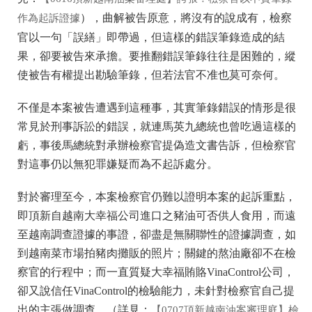
），曲解被告原意，將沒有的說成有，檢察
作為起訴證據
官以一句「誤繕」即帶過，但這樣的錯誤筆錄造成的結
果，卻要被告來承擔。要推翻錯誤筆錄往往是困難的，縱
使被告有權提出勘驗筆錄，但若法官不准也莫可奈何。
不僅是本案被告遭遇到這種事，其實筆錄錯誤的情形是很
常見於刑事訴訟的錯誤，就連馬英九總統也曾吃過這樣的
虧，事後馬總統對承辦檢察官提偽造文書告訴，但檢察官
對這事仍以無犯罪嫌疑而為不起訴處分。
對於審理至今，本案檢察官仍難以證明本案的起訴重點，
即頂新自越南大幸福公司進口之豬油可否供人食用，而遠
至越南調查證據的事證，卻盡是無關聯性的證據調查，如
到越南菜市場拍豬肉攤販的照片；關鍵的熬油廠卻不在檢
察官的行程中；而一直質疑大幸福賄賂VinaControl公司，
卻又說信任VinaControl的檢驗能力，未針對檢察官自己提
出的主張做調查。（詳見：
【0707頂新越南油案審理庭】檢