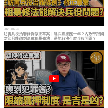
2026-06-26
妨害兵役治罪條例修正草案｜逃兵直接關一年？內政部跟國
防部只能想到這種粗暴修法，是能解決什麼兵役問題？