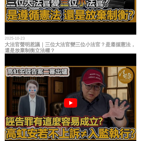
2025-10-23
大法官聲明惹議｜三位大法官變三位小法官？是遵循憲法，
還是放棄制衡立法權？