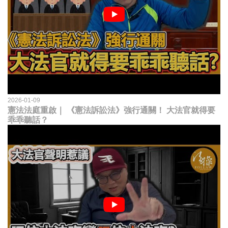
2026-01-09
憲法法庭重啟｜ 《憲法訴訟法》強行通關！ 大法官就得要
乖乖聽話？