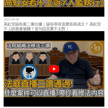
2025-08-08
高虹安誣告案二審出爐｜誣告罪有這麼容易成立？ 高虹安
不上訴就會被關？這句話其實不太對！