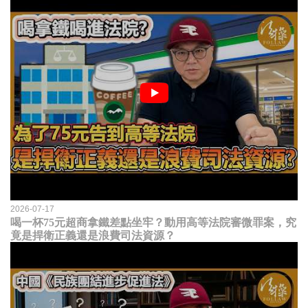
2026-07-17
喝一杯75元超商拿鐵差點坐牢？動用高等法院審微罪案，究
竟是捍衛正義還是浪費司法資源？