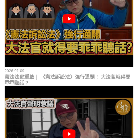
2026-01-09
憲法法庭重啟｜ 《憲法訴訟法》強行通關！ 大法官就得要
乖乖聽話？