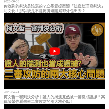
2026-06-05
你收到的判決是誰寫的？立委竟提案讓「法官助理寫判決」
明文化！那以後是不是乾脆連開庭都外包出去？
2026-04-24
柯文哲一審判決分析｜證人的揣測竟然被一審當成證據？高
律師帶你看未來二審攻防的兩大核心點！