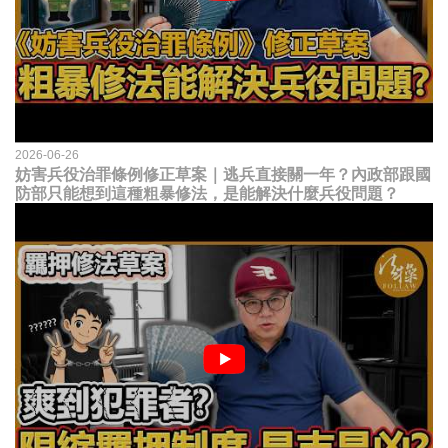
2026-06-26
妨害兵役治罪條例修正草案｜逃兵直接關一年？內政部跟國
防部只能想到這種粗暴修法，是能解決什麼兵役問題？