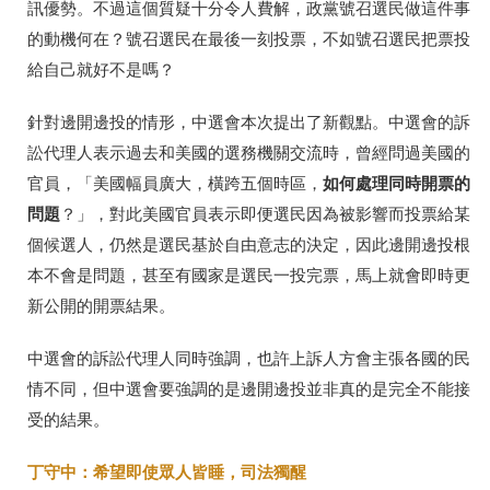
訊優勢。不過這個質疑十分令人費解，政黨號召選民做這件事
的動機何在？號召選民在最後一刻投票，不如號召選民把票投
給自己就好不是嗎？
針對邊開邊投的情形，中選會本次提出了新觀點。中選會的訴
訟代理人表示過去和美國的選務機關交流時，曾經問過美國的
如何處理同時開票的
官員，「美國幅員廣大，橫跨五個時區，
問題
？」，對此美國官員表示即便選民因為被影響而投票給某
個候選人，仍然是選民基於自由意志的決定，因此邊開邊投根
本不會是問題，甚至有國家是選民一投完票，馬上就會即時更
新公開的開票結果。
中選會的訴訟代理人同時強調，也許上訴人方會主張各國的民
情不同，但中選會要強調的是邊開邊投並非真的是完全不能接
受的結果。
丁守中：希望即使眾人皆睡，司法獨醒