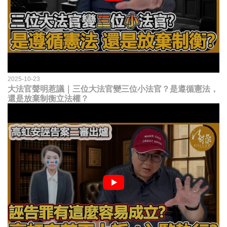
2025-10-23
大法官聲明惹議｜三位大法官變三位小法官？是遵循憲法，
還是放棄制衡立法權？