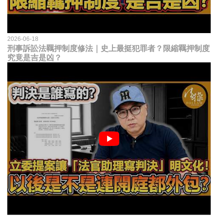
2026-06-18
刑事訴訟法羈押制度修法｜史上最挺犯罪者？限縮羈押制度
究竟是吉是凶？