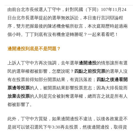
由前台北市長候選人丁守中，針對民國（下同）107年11月24
日台北市長選舉提起的選舉無效訴訟，本日進行言詞辯論程
序，雙方把握最後的陳述機會暢所欲言，本次庭期歷時超過兩
個小時。丁丁到底有沒有機會逆轉勝呢？一起來看看吧！
邊開邊投到底是不是問題？
邊開邊投
上訴人丁守中方再次強調，去年選舉
的情形讓所有選
四點之前投完票
民的選舉權都被影響，怎麼說呢？
的選舉人沒
四點之後邊看開
有在投票前得知部分開票結果，有資訊落差；
票邊等投票
的人，被開票結果影響投票意志；因為大排長龍而
放棄去投票
的人則是完全被剝奪選舉權，總而言之就是所有人
都被影響了。
此外，丁守中方質疑，如果邊開邊投不違法，以後各政黨是不
是就可以號召選民下午3:30再去投票，然後邊開邊投，取得資