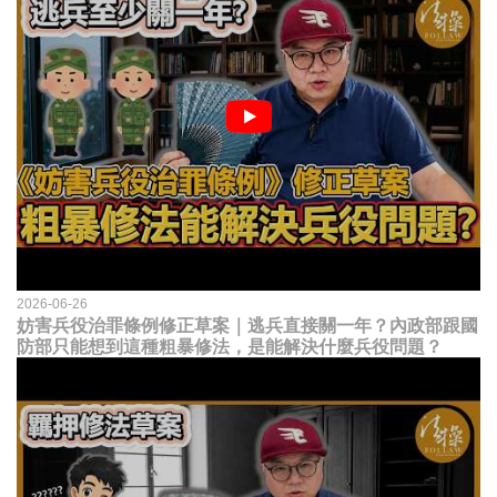
2026-06-26
妨害兵役治罪條例修正草案｜逃兵直接關一年？內政部跟國
防部只能想到這種粗暴修法，是能解決什麼兵役問題？