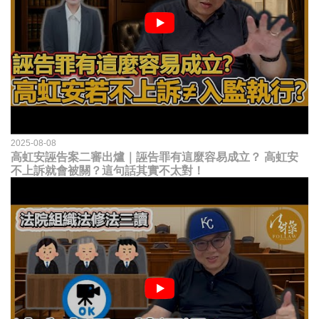
2025-08-08
高虹安誣告案二審出爐｜誣告罪有這麼容易成立？ 高虹安
不上訴就會被關？這句話其實不太對！