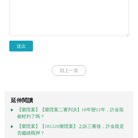
送出
回上一頁
延伸閱讀
【樂陞案】【樂陞案二審判決】18年變12年，許金龍
被輕判了嗎？
【樂陞案】【181220樂陞案】上訴三審後，許金龍是
否繼續羈押？