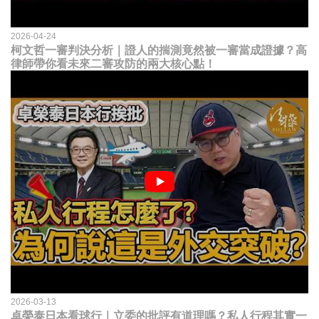
2026-04-24
柯文哲一審判決分析｜證人的揣測竟然被一審當成證據？高
律師帶你看未來二審攻防的兩大核心點！
2026-03-13
卓榮泰日本看球行｜立委的批評有道理嗎？私人行程其實一