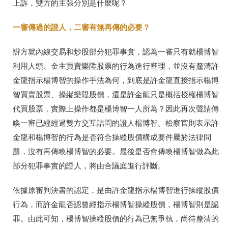
上訴，雙方的主張分別是什麼呢？
一審傳過的證人，二審有無再傳的必要？
辯方就內線交易和炒股部分犯罪事實，認為一審只有就楊博智
利用人頭、金主買賣樂陞股票的行為進行審理，並沒有釐清許
金龍指示楊博智的操作手法為何，到底是許金龍直接指示楊博
智買賣股票、操縱樂陞股價，還是許金龍只是概括授權楊博智
代買股票，實際上操作都是楊博智一人所為？因此再次聲請傳
喚一審已經經過雙方交互詰問的證人楊博智。檢察官則表示許
金龍和楊博智的行為是否符合操縱股價構成要件屬於法律問
題，沒有再傳喚楊博智的必要。最後是否會傳喚楊博智做為此
部分犯罪事實的證人，將由合議庭進行評斷。
依據原審判決書的認定，是由許金龍指示楊博智進行操縱股價
行為，而許金龍否認曾經指示楊博智操縱股價，楊博智則是認
罪。由此可知，楊博智操縱股價的行為已無爭執，尚待釐清的