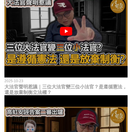
2025-10-23
大法官聲明惹議｜三位大法官變三位小法官？是遵循憲法，
還是放棄制衡立法權？