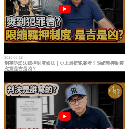
2026-06-18
刑事訴訟法羈押制度修法｜史上最挺犯罪者？限縮羈押制度
究竟是吉是凶？