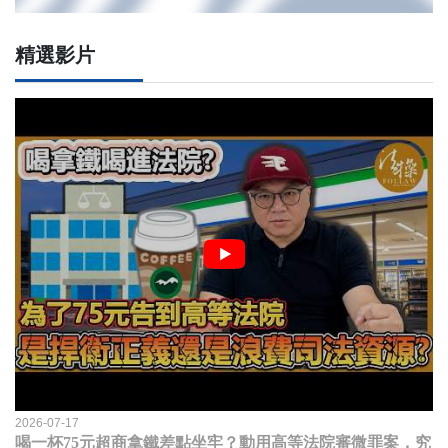
精選影片
2026-07-17
喝一杯75元超商拿鐵差點坐牢？動用高等法院審微罪案，究