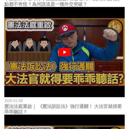
點都不奇怪？為何說這是一種外交突破？
2026-01-09
憲法法庭重啟｜ 《憲法訴訟法》強行通關！ 大法官就得要
乖乖聽話？