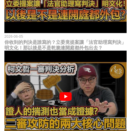
2026-06-05
你收到的判決是誰寫的？立委竟提案讓「法官助理寫判決」
明文化！那以後是不是乾脆連開庭都外包出去？