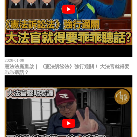
2026-01-09
憲法法庭重啟｜ 《憲法訴訟法》強行通關！ 大法官就得要
乖乖聽話？