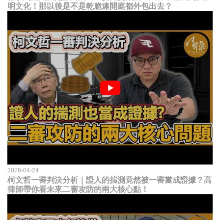
明文化！那以後是不是乾脆連開庭都外包出去？
2026-04-24
柯文哲一審判決分析｜證人的揣測竟然被一審當成證據？高
律師帶你看未來二審攻防的兩大核心點！