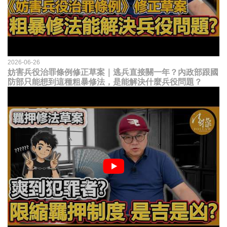
2026-06-26
妨害兵役治罪條例修正草案｜逃兵直接關一年？內政部跟國
防部只能想到這種粗暴修法，是能解決什麼兵役問題？