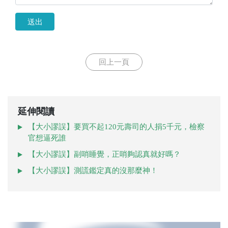
送出
回上一頁
延伸閱讀
【大小謬誤】要買不起120元壽司的人捐5千元，檢察
官想逼死誰
【大小謬誤】副哨睡覺，正哨夠認真就好嗎？
【大小謬誤】測謊鑑定真的沒那麼神！