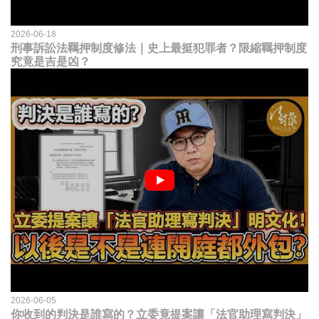
2026-06-18
刑事訴訟法羈押制度修法｜史上最挺犯罪者？限縮羈押制度
究竟是吉是凶？
2026-06-05
你收到的判決是誰寫的？立委竟提案讓「法官助理寫判決」