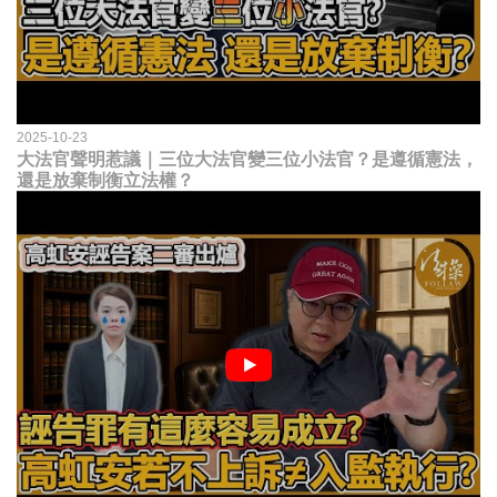
2025-10-23
大法官聲明惹議｜三位大法官變三位小法官？是遵循憲法，
還是放棄制衡立法權？