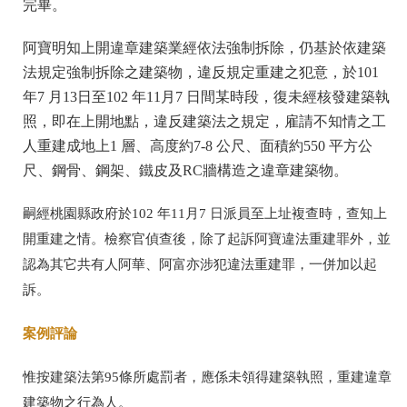
完畢。
阿寶明知上開違章建築業經依法強制拆除，仍基於依建築
法規定強制拆除之建築物，違反規定重建之犯意，於101
年7 月13日至102 年11月7 日間某時段，復未經核發建築執
照，即在上開地點，違反建築法之規定，雇請不知情之工
人重建成地上1 層、高度約7-8 公尺、面積約550 平方公
尺、鋼骨、鋼架、鐵皮及RC牆構造之違章建築物。
嗣經桃園縣政府於102 年11月7 日派員至上址複查時，查知上
開重建之情。檢察官偵查後，除了起訴阿寶違法
重建罪外，並
認為
其它共有人阿華、阿富亦涉犯違法
重建罪，一併加以起
訴
。
案例評論
惟按建築法第95條所處罰者，應係未領得建築執照，
重建違章
建築物之行為人
。