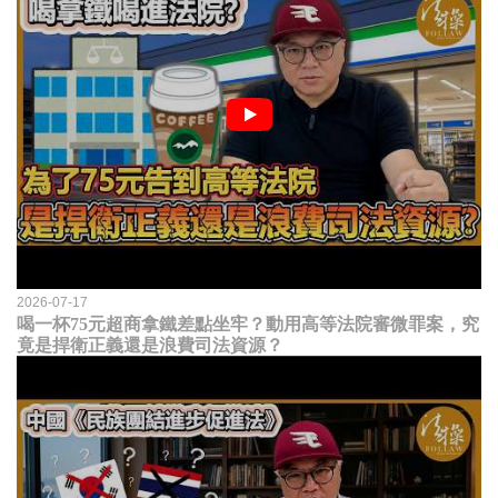
2026-07-17
喝一杯75元超商拿鐵差點坐牢？動用高等法院審微罪案，究
竟是捍衛正義還是浪費司法資源？