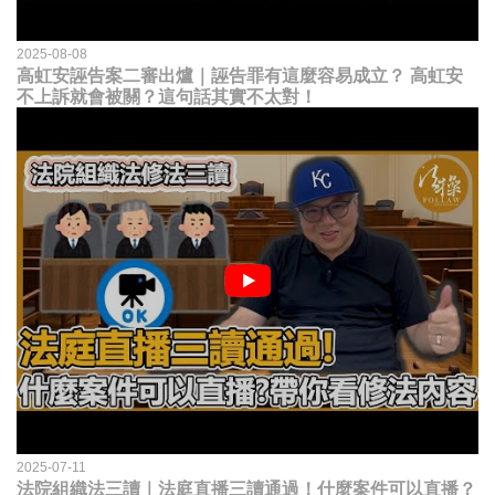
2025-08-08
高虹安誣告案二審出爐｜誣告罪有這麼容易成立？ 高虹安
不上訴就會被關？這句話其實不太對！
2025-07-11
法院組織法三讀｜法庭直播三讀通過！什麼案件可以直播？