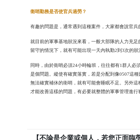
衛哨勤務是否使官兵過勞？
有趣的問題是，通常遇到這種案件，大家都會說官兵
就目前的軍事基地狀況來看，一般大部隊的人力充足
留守的情況下，就有可能出現一天內執勤
2
到
3
次的狀
同時，由於衛哨必須
24
小時輪班，往往都有
1
群人必
是個問題。縱使有確實落實，若是分配到像
0507
這種
無法確實補休的衛哨，就有可能會睡眠不足。另外這
才能改善這樣的問題，有必要就整體的軍事管理進行
【不論是企業或個人，若您正面臨