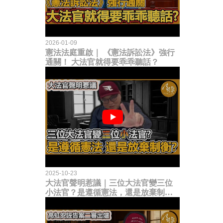
2026-01-09
憲法法庭重啟｜ 《憲法訴訟法》強行
通關！ 大法官就得要乖乖聽話？
2025-10-23
大法官聲明惹議｜三位大法官變三位
小法官？是遵循憲法，還是放棄制衡
立法權？