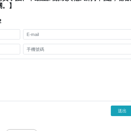
關。】
2
送出