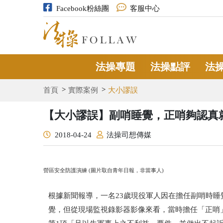
Facebook粉絲團
客服中心
法操專題
法操點評
法
首頁
實際案例
大小謬誤
【大小謬誤】副哨睡覺，正哨夠認真
2018-04-24
法操司想傳媒
營區安全防護演練 (圖片取自青年日報，非當事人)
根據新聞報導，一名
23歲
現役軍人因在擔任副哨時睡
覺，但從現場監視錄影器影像來看，當時擔任「正哨