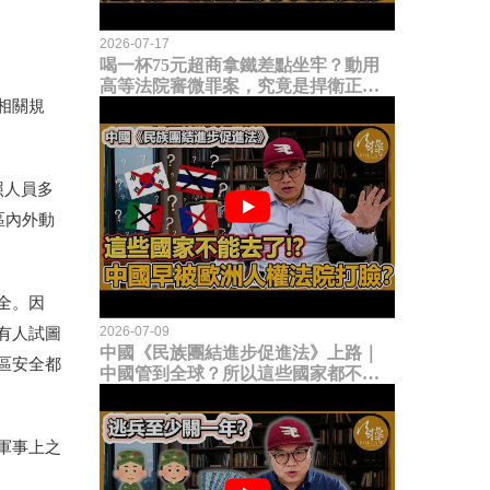
2026-07-17
喝一杯75元超商拿鐵差點坐牢？動用
高等法院審微罪案，究竟是捍衛正義
相關規
還是浪費司法資源？
照人員多
區內外動
全。因
2026-07-09
有人試圖
中國《民族團結進步促進法》上路｜
區安全都
中國管到全球？所以這些國家都不能
去了？中國早就被歐洲人權法院打
臉？
軍事上之