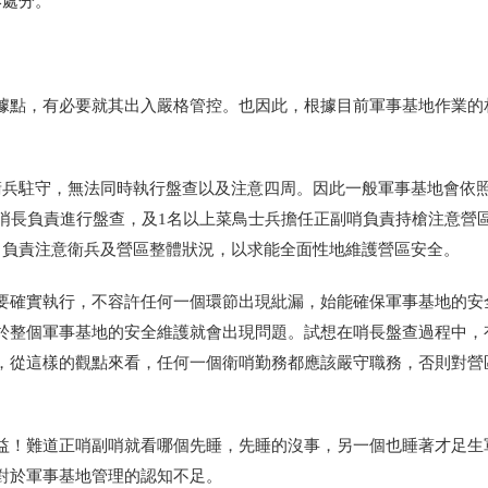
訴處分。
據點，有必要就其出入嚴格管控。也因此，根據目前軍事基地作業的
衛兵駐守，無法同時執行盤查以及注意四周。因此一般軍事基地會依
哨長負責進行盤查，及
1
名以上菜鳥士兵擔任正副哨負責持槍注意營
，負責注意衛兵及營區整體狀況，以求能全面性地維護營區安全。
要確實執行，不容許任何一個環節出現紕漏，始能確保軍事基地的安
於整個軍事基地的安全維護就會出現問題。試想在哨長盤查過程中，
，從這樣的觀點來看，任何一個衛哨勤務都應該嚴守職務，否則對營
益！難道正哨副哨就看哪個先睡，先睡的沒事，另一個也睡著才足生
對於軍事基地管理的認知不足。