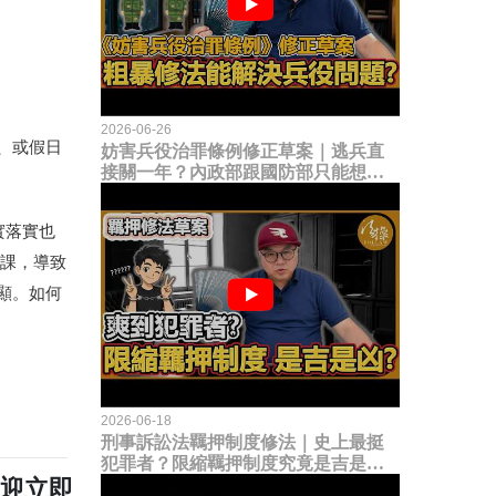
2026-06-26
、或假日
妨害兵役治罪條例修正草案｜逃兵直
接關一年？內政部跟國防部只能想到
這種粗暴修法，是能解決什麼兵役問
題？
實落實也
課，導致
顯。如何
2026-06-18
刑事訴訟法羈押制度修法｜史上最挺
犯罪者？限縮羈押制度究竟是吉是
歡迎立即
凶？