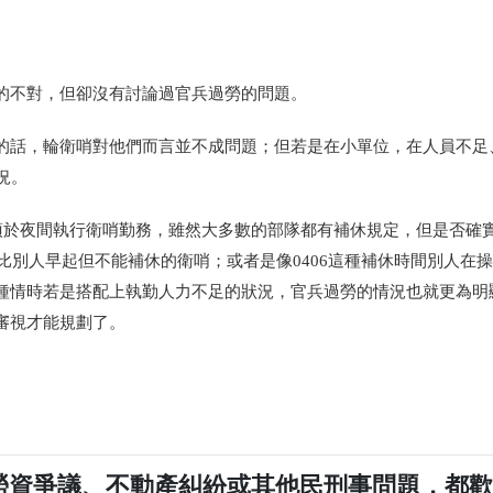
的不對，但卻沒有討論過官兵過勞的問題。
的話，輪衛哨對他們而言並不成問題；但若是在小單位，在人員不足
況。
須於夜間執行衛哨勤務，雖然大多數的部隊都有補休規定，但是否確
比別人早起但不能補休的衛哨；或者是像
0406
這種補休時間別人在操
種情時若是搭配上執勤人力不足的狀況，官兵過勞的情況也就更為明
審視才能規劃了。
勞資爭議、不動產糾紛或其他民刑事問題，都