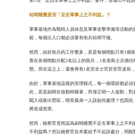
第
1
項「足以生軍事上之不利益」要件，並做出不起
站哨睡覺是否「足生軍事上之不利益」？
軍事基地作為戰時人員休息及軍事攻擊準備等活動的
範，每個出入口都必須要有衛兵站哨守備。
然而，由於衛兵的工作繁多，若是每個哨點只有
1
個
寡在各個哨點分配
2
名以上的衛兵，
1
名老鳥士兵擔任
態。而在這之上，還會再有1名安全士官於安官桌前
由於，軍事基地這樣的管理模式，每一個環節都必須
此，若是副哨在值勤時睡著，而僅正哨一人值勤，對
闖入或衝出營區，哨長孤身一人該如何處理？也因此
將造成危害。
然而，檢察官竟然認為副哨睡覺不足生軍事上之不利
不利益嗎？所以檢察官在本案給予不起訴處分，明顯