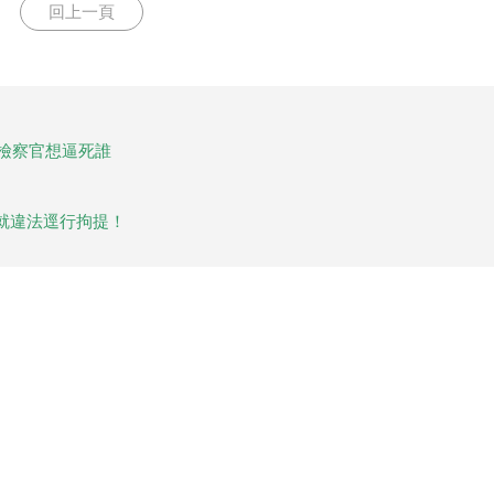
回上一頁
，檢察官想逼死誰
就違法逕行拘提！