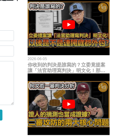
2026-06-05
你收到的判決是誰寫的？立委竟提案
讓「法官助理寫判決」明文化！那以
後是不是乾脆連開庭都外包出去？