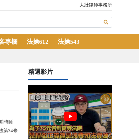
大壯律師事務所
客專欄
法操612
法操543
精選影片
哨時睡
法第
34
條