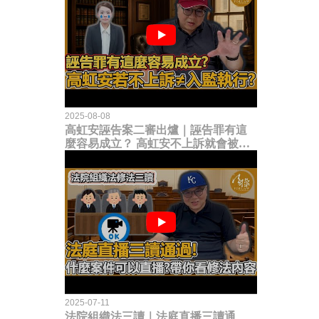
2025-08-08
高虹安誣告案二審出爐｜誣告罪有這
麼容易成立？ 高虹安不上訴就會被
關？這句話其實不太對！
2025-07-11
法院組織法三讀｜法庭直播三讀通