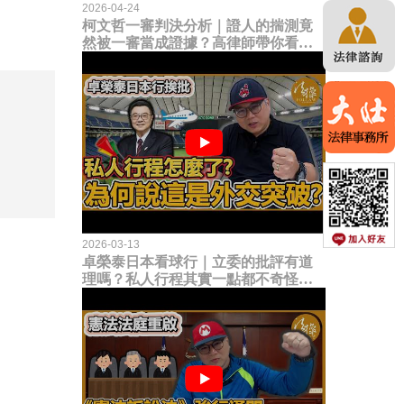
2026-04-24
柯文哲一審判決分析｜證人的揣測竟
然被一審當成證據？高律師帶你看未
來二審攻防的兩大核心點！
2026-03-13
卓榮泰日本看球行｜立委的批評有道
理嗎？私人行程其實一點都不奇怪？
為何說這是一種外交突破？