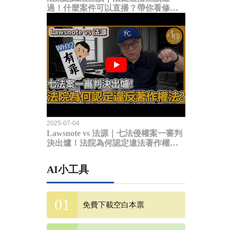
過！什麼案件可以直播？帶你看修法
內容
2025-07-04
Lawsnote vs 法源｜七法侵權案一審判
決出爐！法院為何認定違法著作權
法？
AI小工具
免費下載空白本票