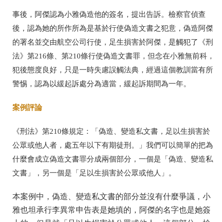
事後，阿傑認為小雅偽造他的簽名，提出告訴。檢察官偵查
後，認為她的所作所為是基於行使偽造文書之犯意，偽造阿傑
的署名並交由航空公司行使，足生損害於阿傑，是觸犯了《刑
法》第216條、第210條行使偽造文書罪，但念在小雅無前科，
犯後態度良好，只是一時失慮誤觸法典，經過這個教訓當有所
警惕，認為以緩起訴處分為適當，緩起訴期間為一年。
案例評論
《刑法》第210條規定：「偽造、變造私文書，足以生損害於
公眾或他人者，處五年以下有期徒刑。」我們可以簡單的把為
什麼會成立偽造文書罪分成兩個部分，一個是「偽造、變造私
文書」，另一個是「足以生損害於公眾或他人」。
本案例中，偽造、變造私文書的部分並沒有什麼爭議，小
雅也坦承行李異常申告表是她填的，阿傑的名字也是她簽