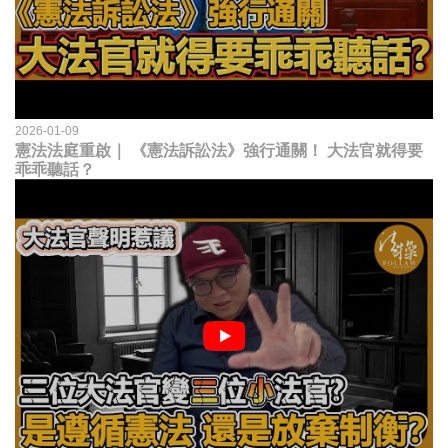
2026-01-09
憲法法庭重啟｜ 《憲法訴訟法》強行通關！ 大法官就得要
乖乖聽話？