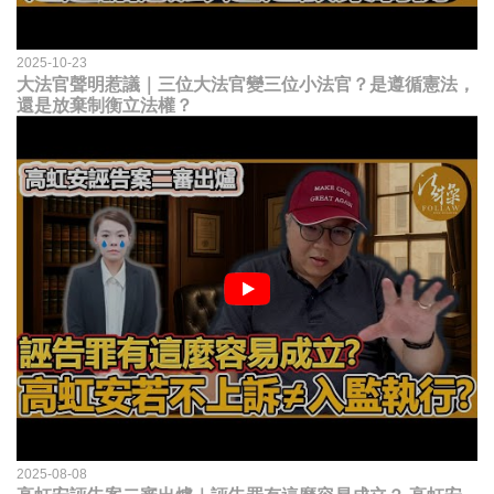
2025-10-23
大法官聲明惹議｜三位大法官變三位小法官？是遵循憲法，
還是放棄制衡立法權？
2025-08-08