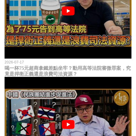
2026-07-17
喝一杯75元超商拿鐵差點坐牢？動用高等法院審微罪案，究
竟是捍衛正義還是浪費司法資源？