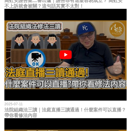
高虹安誣告案二審出爐｜誣告罪有這麼容易成立？ 高虹安
不上訴就會被關？這句話其實不太對！
2025-07-11
法院組織法三讀｜法庭直播三讀通過！什麼案件可以直播？
帶你看修法內容