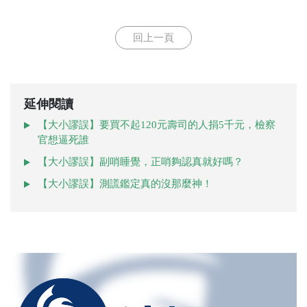
回上一頁
延伸閱讀
【大小謬誤】要買不起120元壽司的人捐5千元，檢察
官想逼死誰
【大小謬誤】副哨睡覺，正哨夠認真就好嗎？
【大小謬誤】測謊鑑定真的沒那麼神！