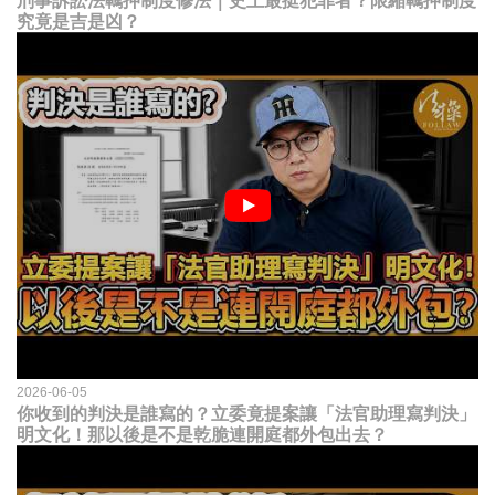
刑事訴訟法羈押制度修法｜史上最挺犯罪者？限縮羈押制度
究竟是吉是凶？
2026-06-05
你收到的判決是誰寫的？立委竟提案讓「法官助理寫判決」
明文化！那以後是不是乾脆連開庭都外包出去？