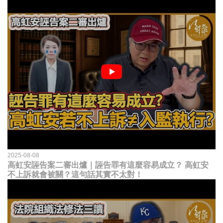
2025-08-08
高虹安誣告案二審出爐｜誣告罪有這麼容易成立？ 高虹安
不上訴就會被關？這句話其實不太對！