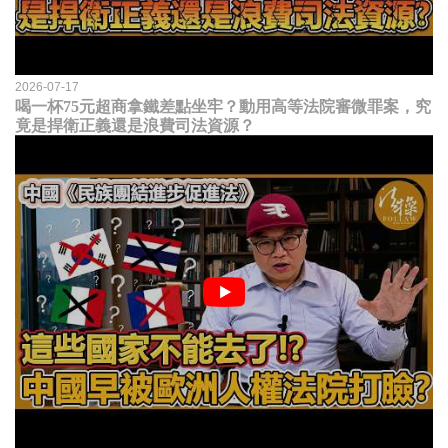
2026-07-17
喝一杯75元超商拿鐵差點坐牢？動用高等法院審微罪案，究
竟是捍衛正義還是浪費司法資源？