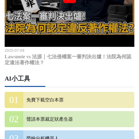
2025-07-04
Lawsnote vs 法源｜七法侵權案一審判決出爐！法院為何認
定違法著作權法？
AI小工具
免費下載空白本票
聲請本票裁定狀產生器
勞檢分析機器人