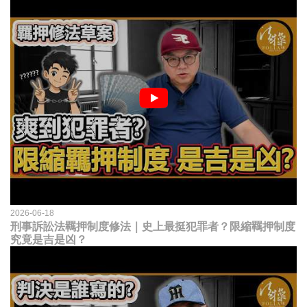
2026-06-18
刑事訴訟法羈押制度修法｜史上最挺犯罪者？限縮羈押制度
究竟是吉是凶？