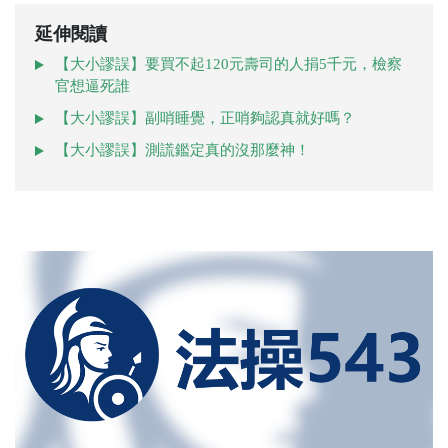
延伸閱讀
【大小謬誤】要買不起120元壽司的人捐5千元，檢察
官想逼死誰
【大小謬誤】副哨睡覺，正哨夠認真就好嗎？
【大小謬誤】測謊鑑定真的沒那麼神！