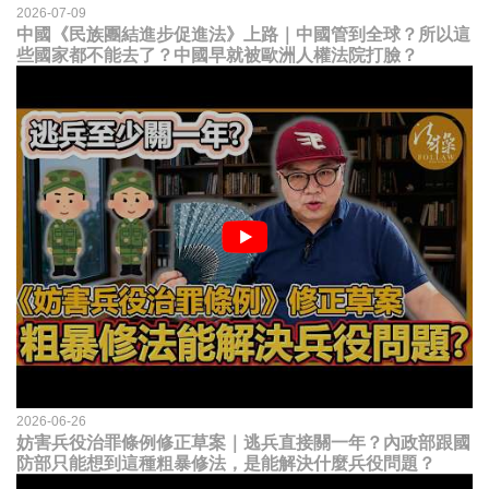
2026-07-09
中國《民族團結進步促進法》上路｜中國管到全球？所以這
些國家都不能去了？中國早就被歐洲人權法院打臉？
2026-06-26
妨害兵役治罪條例修正草案｜逃兵直接關一年？內政部跟國
防部只能想到這種粗暴修法，是能解決什麼兵役問題？