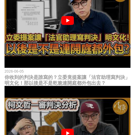
2026-06-05
你收到的判決是誰寫的？立委竟提案讓「法官助理寫判決」
明文化！那以後是不是乾脆連開庭都外包出去？