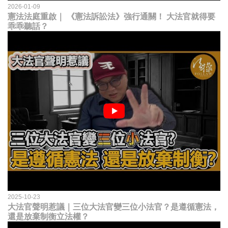
2026-01-09
憲法法庭重啟｜ 《憲法訴訟法》強行通關！ 大法官就得要
乖乖聽話？
2025-10-23
大法官聲明惹議｜三位大法官變三位小法官？是遵循憲法，
還是放棄制衡立法權？