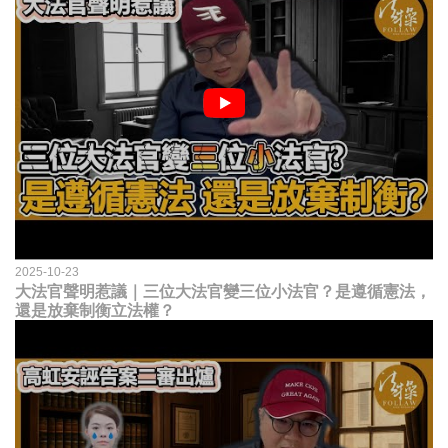
2025-10-23
大法官聲明惹議｜三位大法官變三位小法官？是遵循憲法，
還是放棄制衡立法權？