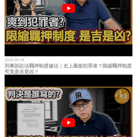
2026-06-18
刑事訴訟法羈押制度修法｜史上最挺犯罪者？限縮羈押制度
究竟是吉是凶？