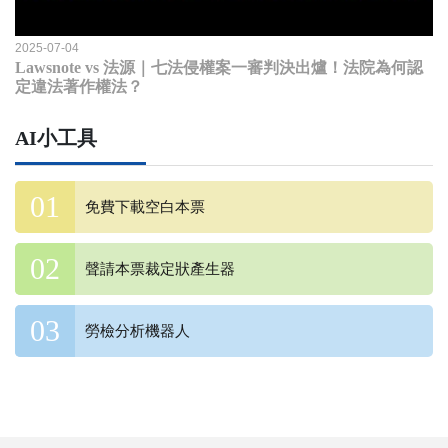
2025-07-04
Lawsnote vs 法源｜七法侵權案一審判決出爐！法院為何認
定違法著作權法？
AI小工具
免費下載空白本票
聲請本票裁定狀產生器
勞檢分析機器人