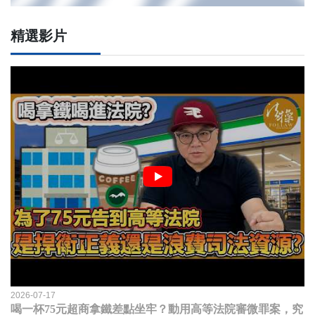
精選影片
2026-07-17
喝一杯75元超商拿鐵差點坐牢？動用高等法院審微罪案，究