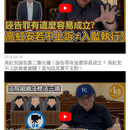
2025-08-08
高虹安誣告案二審出爐｜誣告罪有這麼容易成立？ 高虹安
不上訴就會被關？這句話其實不太對！