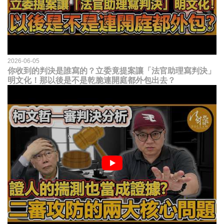
2026-06-05
你收到的判決是誰寫的？立委竟提案讓「法官助理寫判決」
明文化！那以後是不是乾脆連開庭都外包出去？