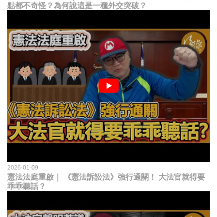
點都不奇怪？為何說這是一種外交突破？
2026-01-09
憲法法庭重啟｜ 《憲法訴訟法》強行通關！ 大法官就得要
乖乖聽話？