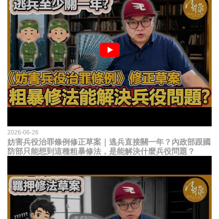
2026-06-26
妨害兵役治罪條例修正草案｜逃兵直接關一年？內政部跟國
防部只能想到這種粗暴修法，是能解決什麼兵役問題？