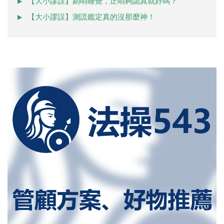
【大小謬誤】副哨睡覺，正哨夠認真就好嗎？
【大小謬誤】測謊鑑定真的沒那麼神！