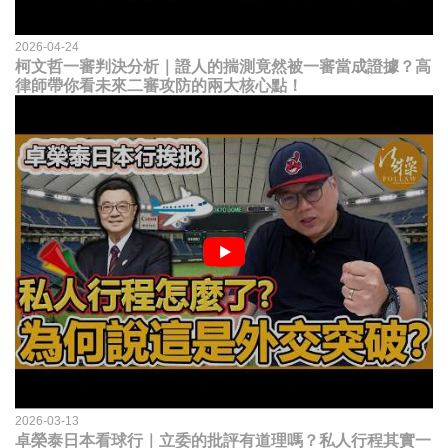
2026-04-24
柯文哲一審判決分析｜證人的揣測竟然被一審當成證據？高
律師帶你看未來二審攻防的兩大核心點！
2026-03-13
卓榮泰日本看球行｜立委的批評有道理嗎？私人行程其實一