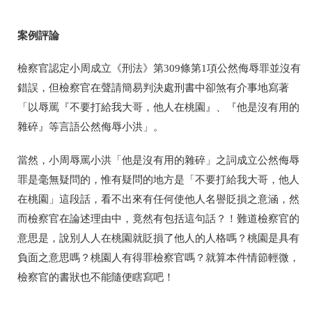
案例評論
檢察官認定小周成立《刑法》第309條第1項公然侮辱罪並沒有
錯誤，但檢察官在聲請簡易判決處刑書中卻煞有介事地寫著
「以辱罵『不要打給我大哥，他人在桃園』、『他是沒有用的
雜碎』等言語公然侮辱小洪」。
當然，小周辱罵小洪「他是沒有用的雜碎」之詞成立公然侮辱
罪是毫無疑問的，惟有疑問的地方是「不要打給我大哥，他人
在桃園」這段話，看不出來有任何使他人名譽貶損之意涵，然
而檢察官在論述理由中，竟然有包括這句話？！難道檢察官的
意思是，說別人人在桃園就貶損了他人的人格嗎？桃園是具有
負面之意思嗎？桃園人有得罪檢察官嗎？就算本件情節輕微，
檢察官的書狀也不能隨便瞎寫吧！