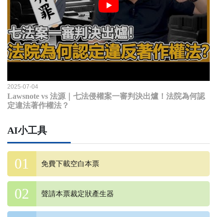
2025-07-04
Lawsnote vs 法源｜七法侵權案一審判決出爐！法院為何認
定違法著作權法？
AI小工具
免費下載空白本票
聲請本票裁定狀產生器