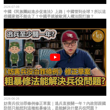
2026-07-09
中國《民族團結進步促進法》上路｜中國管到全球？所以這
些國家都不能去了？中國早就被歐洲人權法院打臉？
2026-06-26
妨害兵役治罪條例修正草案｜逃兵直接關一年？內政部跟國
防部只能想到這種粗暴修法，是能解決什麼兵役問題？