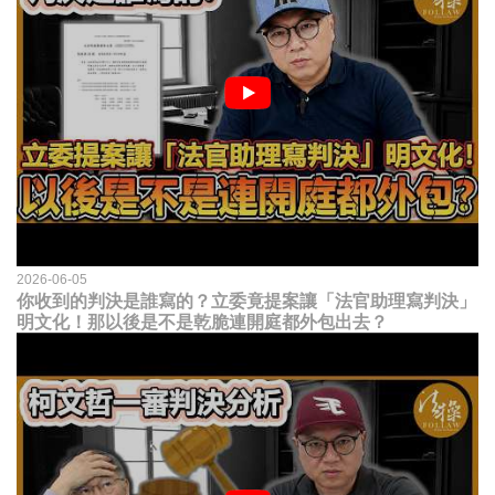
2026-06-05
你收到的判決是誰寫的？立委竟提案讓「法官助理寫判決」
明文化！那以後是不是乾脆連開庭都外包出去？