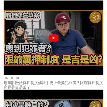
2026-06-18
刑事訴訟法羈押制度修法｜史上最挺犯罪者？限縮羈押制度
究竟是吉是凶？