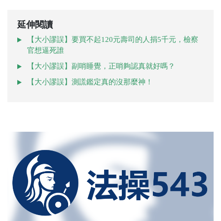
延伸閱讀
【大小謬誤】要買不起120元壽司的人捐5千元，檢察
官想逼死誰
【大小謬誤】副哨睡覺，正哨夠認真就好嗎？
【大小謬誤】測謊鑑定真的沒那麼神！