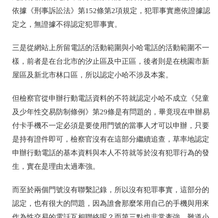
依據《刑事訴訟法》第152條第2項規定，犯罪事實應依證據認
定之，無證據不得認定犯罪事實。
三是從網站上所留電話的活動範圍與小哈電話的活動範圍不一
樣，前者是在台北市的汐止區及中正區，後者則是在桃園市新
屋區及新北市林口區，所以認定小哈不涉及本案。
但檢察官從申辦行動電話資料的不符就認定小哈不成立《兒童
及少年性交易防制條例》第29條是有問題的，畢竟現在申辦易
付卡手機不一定必須是要使用門號的當事人才可以申辦，只要
是持有證件即可，檢察官沒有在這部分繼續追查，草率地認定
申辦行動電話的基本資料與本人不符就等於沒有犯罪行為的發
生，實在是理由太過牽強。
而至於兩個門號沒有聯繫記錄，所以沒有犯罪事實，這部分的
認定，也有很大的問題，因為誰會那麼笨用自己的手機與用來
作為性交易的電話互相聯絡呢？而第三點也非常牽強，難道小