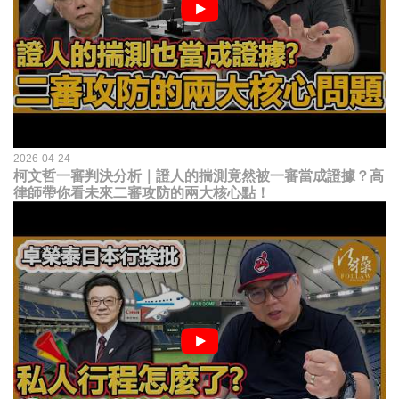
2026-04-24
柯文哲一審判決分析｜證人的揣測竟然被一審當成證據？高
律師帶你看未來二審攻防的兩大核心點！