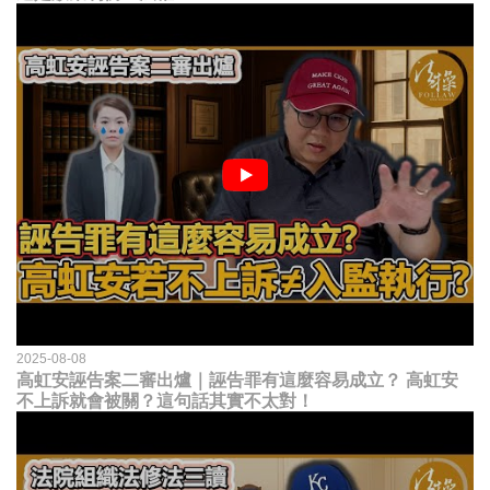
2025-08-08
高虹安誣告案二審出爐｜誣告罪有這麼容易成立？ 高虹安
不上訴就會被關？這句話其實不太對！