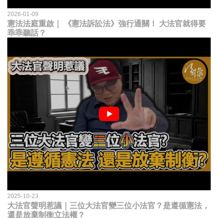
2026-01-09
憲法法庭重啟｜ 《憲法訴訟法》強行通關！ 大法官就得要
乖乖聽話？
2025-10-23
大法官聲明惹議｜三位大法官變三位小法官？是遵循憲法，
還是放棄制衡立法權？