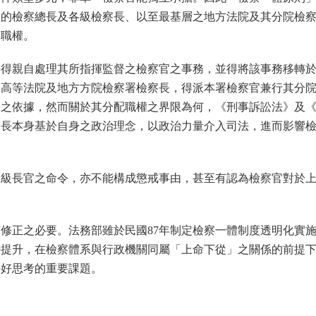
級的檢察總長及各級檢察長、以至最基層之地方法院及其分院檢
察職權。
長得親自處理其所指揮監督之檢察官之事務，並得將該事務移轉
「高等法院及地方方院檢察署檢察長，得派本署檢察官兼行其分
務之依據，然而關於其分配職權之界限為何，《刑事訴訟法》及
察長本身基於自身之政治理念，以政治力量介入司法，進而影響
上級長官之命令，亦不能構成懲戒事由，甚至有認為檢察官對於
。
修正之必要。法務部雖於民國87年制定檢察一體制度透明化實
待提升，在檢察體系與行政機關同屬「上命下從」之關係的前提
好好思考的重要課題。