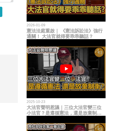
2026-01-09
憲法法庭重啟｜ 《憲法訴訟法》強行
通關！ 大法官就得要乖乖聽話？
2025-10-23
大法官聲明惹議｜三位大法官變三位
小法官？是遵循憲法，還是放棄制衡
立法權？