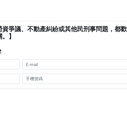
勞資爭議、不動產糾紛或其他民刑事問題，都
關。】
2