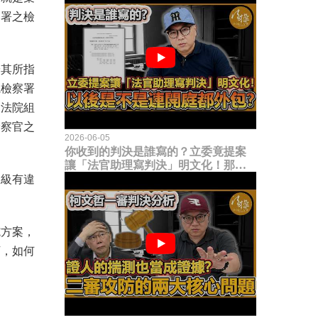
察署之檢
於其所指
院檢察署
《法院組
檢察官之
2026-06-05
你收到的判決是誰寫的？立委竟提案
讓「法官助理寫判決」明文化！那以
後是不是乾脆連開庭都外包出去？
上級有違
施方案，
下，如何