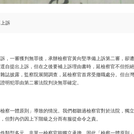
不上訴
起訴，一審獲判無罪後，承辦檢察官黃向堅準備上訴第二審，卻
會逕自提出上訴，但在之後要補上訴理由書時，延檢察官不但拒
被雜誌披露，監察院展開調查，延檢察官首席受撤職處分。但台
能證明犯罪由第二審法院判決無罪確定。
「檢察一體原則」導致的情況。我們都聽過檢察官對於法院，獨
言，但對內仍因上下階級之分而有服從命令之責。
案件類型多元，非單一檢察官能獨立承擔。因此「檢察一體原則