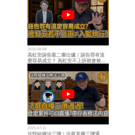
2025-08-08
高虹安誣告案二審出爐｜誣告罪有這
麼容易成立？ 高虹安不上訴就會被
關？這句話其實不太對！
2025-07-11
法院組織法三讀｜法庭直播三讀通