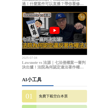
過！什麼案件可以直播？帶你看修法
內容
2025-07-04
Lawsnote vs 法源｜七法侵權案一審判
決出爐！法院為何認定違法著作權
法？
AI小工具
免費下載空白本票