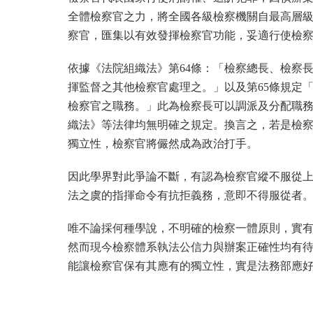
全體檢察官之力，將全國各級檢察機關自最高層
察官，匯集以有效發揮檢察官功能，妥適行使檢
依據《法院組織法》第64條：「檢察總長、檢察
揮監督之其他檢察官處理之。」以及第65條規定
檢察官之職務。」此為檢察長可以調派及分配職
織法》等法律均無明確之規定。換言之，若是檢
獨立性，檢察官將儼然成為政治打手。
因此學界對此爭論不斷，有認為檢察官縱不服從
法之虞的指揮命令有抗拒義務，意即不得服從者
唯不論採何種學說，不明確的檢察一體原則，實有
然而現今檢察體系執法公信力與辦案正確性均有
能讓檢察官保有其應有的獨立性，實是法務部應