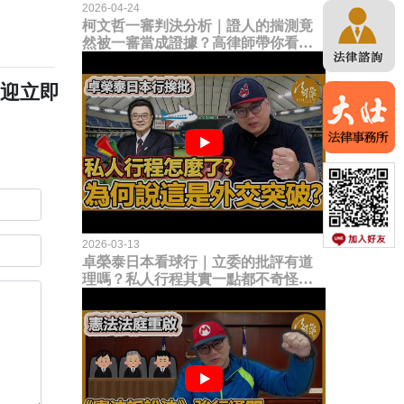
2026-04-24
柯文哲一審判決分析｜證人的揣測竟
然被一審當成證據？高律師帶你看未
來二審攻防的兩大核心點！
歡迎立即
2026-03-13
卓榮泰日本看球行｜立委的批評有道
理嗎？私人行程其實一點都不奇怪？
為何說這是一種外交突破？