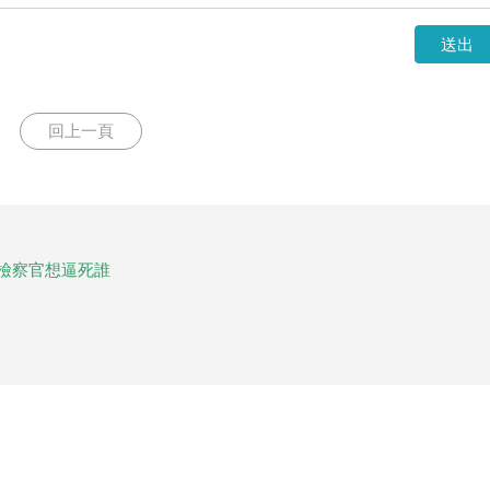
送出
回上一頁
，檢察官想逼死誰