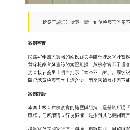
【檢察官謬誤】檢察一體，迫使檢察官吃案
案例事實
民國47年國民黨籍的南投縣長李國楨涉及貪汙被
首席檢察官延憲諒的施壓阻擾，黃檢察官不予理
更直接在簽呈上明白批示「奉令不上訴」。爾後
院仍認黃檢察官之上訴合法，而李國禎最後因不
案例評論
本案上級首席檢察官的施壓與阻撓，是基於所謂
職權，但所謂獨立行使職權，是指對其他機關而
檢察官代表國家行使刑罰權、追訴犯罪，因偵辦