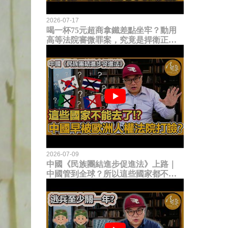
2026-07-17
喝一杯75元超商拿鐵差點坐牢？動用
高等法院審微罪案，究竟是捍衛正義
還是浪費司法資源？
2026-07-09
中國《民族團結進步促進法》上路｜
中國管到全球？所以這些國家都不能
去了？中國早就被歐洲人權法院打
臉？