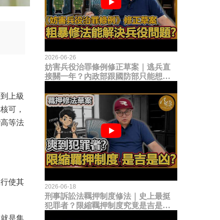
2026-06-26
妨害兵役治罪條例修正草案｜逃兵直
接關一年？內政部跟國防部只能想到
這種粗暴修法，是能解決什麼兵役問
題？
遭到上級
絕核可，
灣高等法
立行使其
2026-06-18
刑事訴訟法羈押制度修法｜史上最挺
犯罪者？限縮羈押制度究竟是吉是
凶？
」就是集