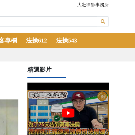
大壯律師事務所
客專欄
法操612
法操543
精選影片