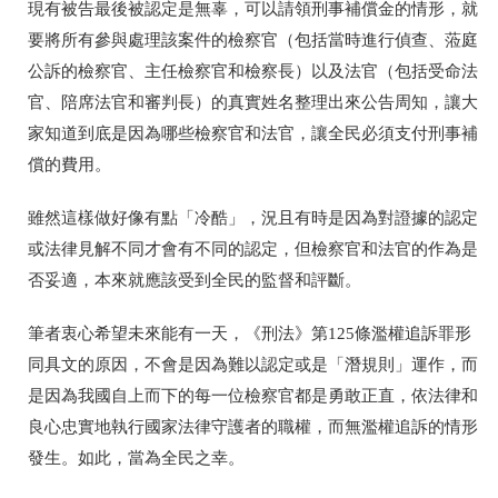
現有被告最後被認定是無辜，可以請領刑事補償金的情形，就
要將所有參與處理該案件的檢察官（包括當時進行偵查、蒞庭
公訴的檢察官、主任檢察官和檢察長）以及法官（包括受命法
官、陪席法官和審判長）的真實姓名整理出來公告周知，讓大
家知道到底是因為哪些檢察官和法官，讓全民必須支付刑事補
償的費用。
雖然這樣做好像有點「冷酷」，況且有時是因為對證據的認定
或法律見解不同才會有不同的認定，但檢察官和法官的作為是
否妥適，本來就應該受到全民的監督和評斷。
筆者衷心希望未來能有一天，
《刑法》
第125條濫權追訴罪形
同具文的原因，不會是因為難以認定或是「潛規則」運作，而
是因為我國自上而下的每一位檢察官都是勇敢正直，依法律和
良心忠實地執行國家法律守護者的職權，而無濫權追訴的情形
發生。如此，當為全民之幸。