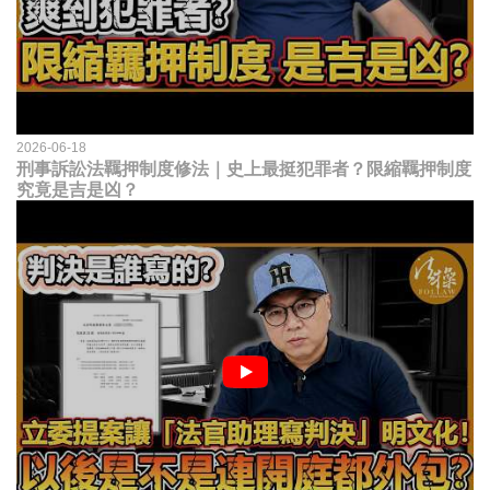
2026-06-18
刑事訴訟法羈押制度修法｜史上最挺犯罪者？限縮羈押制度
究竟是吉是凶？