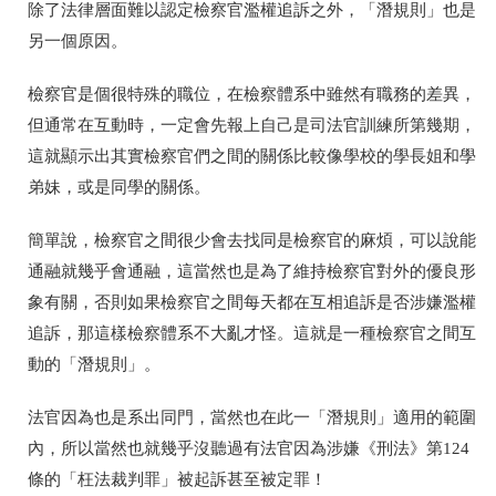
除了法律層面難以認定檢察官濫權追訴之外，「潛規則」也是
另一個原因。
檢察官是個很特殊的職位，在檢察體系中雖然有職務的差異，
但通常在互動時，一定會先報上自己是司法官訓練所第幾期，
這就顯示出其實檢察官們之間的關係比較像學校的學長姐和學
弟妹，或是同學的關係。
簡單說，檢察官之間很少會去找同是檢察官的麻煩，可以說能
通融就幾乎會通融，這當然也是為了維持檢察官對外的優良形
象有關，否則如果檢察官之間每天都在互相追訴是否涉嫌濫權
追訴，那這樣檢察體系不大亂才怪。這就是一種檢察官之間互
動的「潛規則」。
法官因為也是系出同門，當然也在此一「潛規則」適用的範圍
內，所以當然也就幾乎沒聽過有法官因為涉嫌
《刑法》
第124
條的「枉法裁判罪」被起訴甚至被定罪！