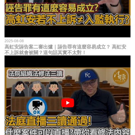
2025-08-08
高虹安誣告案二審出爐｜誣告罪有這麼容易成立？ 高虹安
不上訴就會被關？這句話其實不太對！