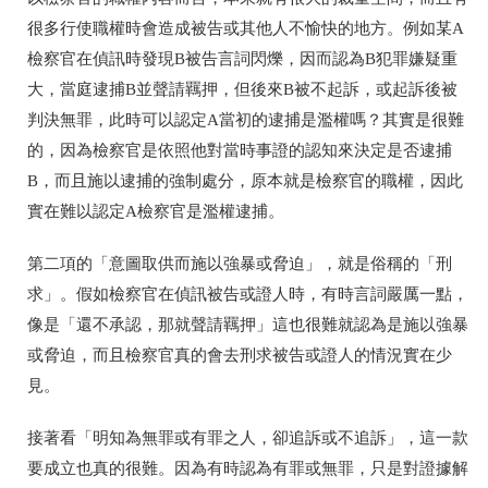
很多行使職權時會造成被告或其他人不愉快的地方。例如某A
檢察官在偵訊時發現B被告言詞閃爍，因而認為B犯罪嫌疑重
大，當庭逮捕B並聲請羈押，但後來B被不起訴，或起訴後被
判決無罪，此時可以認定A當初的逮捕是濫權嗎？其實是很難
的，因為檢察官是依照他對當時事證的認知來決定是否逮捕
B，而且施以逮捕的強制處分，原本就是檢察官的職權，因此
實在難以認定A檢察官是濫權逮捕。
第二項的「意圖取供而施以強暴或脅迫」，就是俗稱的「刑
求」。假如檢察官在偵訊被告或證人時，有時言詞嚴厲一點，
像是「還不承認，那就聲請羈押」這也很難就認為是施以強暴
或脅迫，而且檢察官真的會去刑求被告或證人的情況實在少
見。
接著看「明知為無罪或有罪之人，卻追訴或不追訴」，這一款
要成立也真的很難。因為有時認為有罪或無罪，只是對證據解