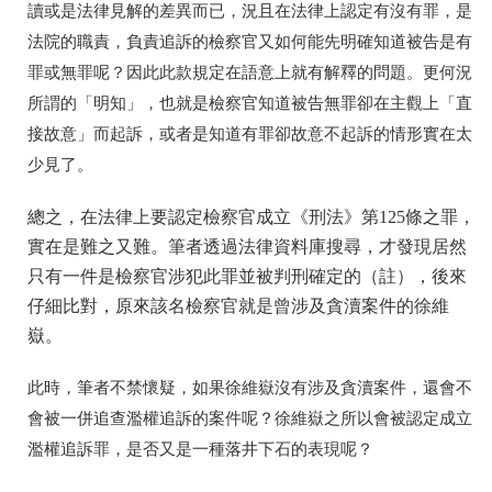
讀或是法律見解的差異而已，況且在法律上認定有沒有罪，是
法院的職責，負責追訴的檢察官又如何能先明確知道被告是有
罪或無罪呢？因此此款規定在語意上就有解釋的問題。更何況
所謂的「明知」，也就是檢察官知道被告無罪卻在主觀上「直
接故意」而起訴，或者是知道有罪卻故意不起訴的情形實在太
少見了。
總之，在法律上要認定檢察官成立《刑法》第125條之罪，
實在是難之又難。筆者透過法律資料庫搜尋，才發現居然
只有一件是檢察官涉犯此罪並被判刑確定的（註），後來
仔細比對，原來該名檢察官就是曾涉及貪瀆案件的徐維
嶽。
此時，筆者不禁懷疑，如果徐維嶽沒有涉及貪瀆案件，還會不
會被一併追查濫權追訴的案件呢？徐維嶽之所以會被認定成立
濫權追訴罪，是否又是一種落井下石的表現呢？