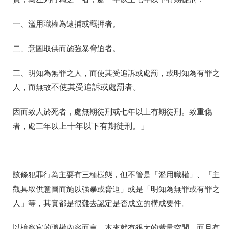
一、濫用職權為逮捕或羈押者。
二、意圖取供而施強暴脅迫者。
三、明知為無罪之人，而使其受追訴或處罰，或明知為有罪之
不使其受追訴或處罰者。
人，而無故
因而致人於死者，處無期徒刑或七年以上有期徒刑。致重傷
上十年以下有期徒刑。」
者，處三年以
該條犯罪行為主要有三種樣態，但不管是「濫用職權」、「主
觀具取供意圖而施以強暴或脅迫」或是「明知為無罪或有罪之
人」等，其實都是很難去認定是否成立的構成要件。
以檢察官的職權內容而言，本來就有很大的裁量空間，而且有