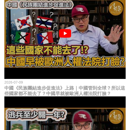
2026-07-09
中國《民族團結進步促進法》上路｜中國管到全球？所以這
些國家都不能去了？中國早就被歐洲人權法院打臉？