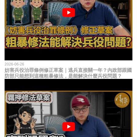
2026-06-26
妨害兵役治罪條例修正草案｜逃兵直接關一年？內政部跟國
防部只能想到這種粗暴修法，是能解決什麼兵役問題？