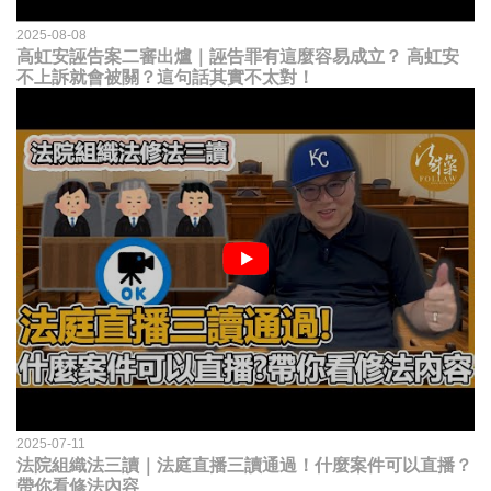
2025-08-08
高虹安誣告案二審出爐｜誣告罪有這麼容易成立？ 高虹安
不上訴就會被關？這句話其實不太對！
2025-07-11
法院組織法三讀｜法庭直播三讀通過！什麼案件可以直播？
帶你看修法內容