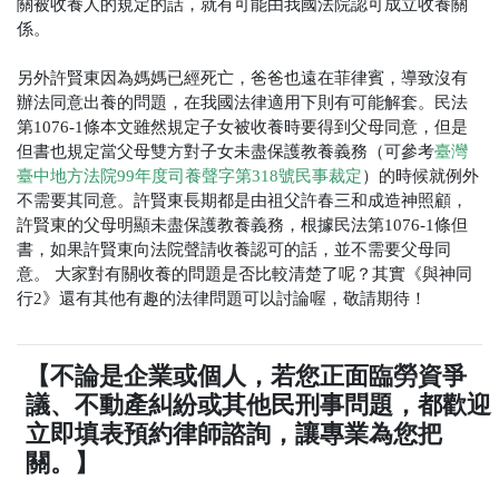
關被收養人的規定的話，就有可能由我國法院認可成立收養關
係。
另外許賢東因為媽媽已經死亡，爸爸也遠在菲律賓，導致沒有
辦法同意出養的問題，在我國法律適用下則有可能解套。民法
第1076-1條本文雖然規定子女被收養時要得到父母同意，但是
但書也規定當父母雙方對子女未盡保護教養義務（可參考
臺灣
臺中地方法院99年度司養聲字第318號民事裁定
）的時候就例外
不需要其同意。許賢東長期都是由祖父許春三和成造神照顧，
許賢東的父母明顯未盡保護教養義務，根據民法第1076-1條但
書，如果許賢東向法院聲請收養認可的話，並不需要父母同
意。
大家對有關收養的問題是否比較清楚了呢？其實《與神同
行2》還有其他有趣的法律問題可以討論喔，敬請期待！
【不論是企業或個人，若您正面臨勞資爭
議、不動產糾紛或其他民刑事問題，都歡迎
立即填表預約律師諮詢，讓專業為您把
關。】