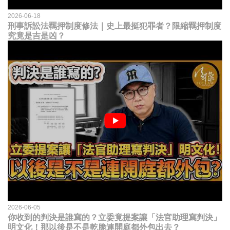
2026-06-18
刑事訴訟法羈押制度修法｜史上最挺犯罪者？限縮羈押制度
究竟是吉是凶？
2026-06-05
你收到的判決是誰寫的？立委竟提案讓「法官助理寫判決」
明文化！那以後是不是乾脆連開庭都外包出去？