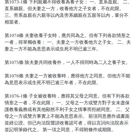
第1073-1條
下列親屬不得收養為養子女：
一、直系血親。
二、
直系姻親。但夫妻之一方，收養他方之子女者，不在此限。
三、旁系血親在六親等以內及旁系姻親在五親等以內，輩分不
相當者。
第1074條
夫妻收養子女時，應共同為之。但有下列各款情形之
一者，得單獨收養：
一、夫妻之一方收養他方之子女。
二、夫
妻之一方不能為意思表示或生死不明已逾三年。
第1075條
除夫妻共同收養外，一人不得同時為二人之養子女。
第1076條
夫妻之一方被收養時，應得他方之同意。但他方不能
為意思表示或生死不明已逾三年者，不在此限。
第1076-1條
子女被收養時，應得其父母之同意。但有下列各款
情形之一者，不在此限：
一、父母之一方或雙方對子女未盡保
護教養義務或有其他顯然不利子女之情事而拒絕同意。
二、父
母之一方或雙方事實上不能為意思表示。
前項同意應作成書面
並經公證。但已向法院聲請收養認可者，得以言詞向法院表示
並記明筆錄代之。
第一項之同意，不得附條件或期限。