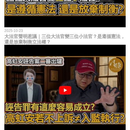
2025-10-23
大法官聲明惹議｜三位大法官變三位小法官？是遵循憲法，
還是放棄制衡立法權？