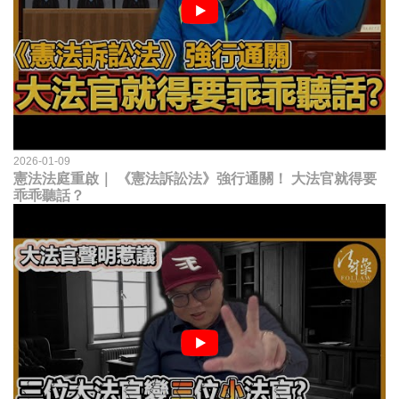
2026-01-09
憲法法庭重啟｜ 《憲法訴訟法》強行通關！ 大法官就得要
乖乖聽話？