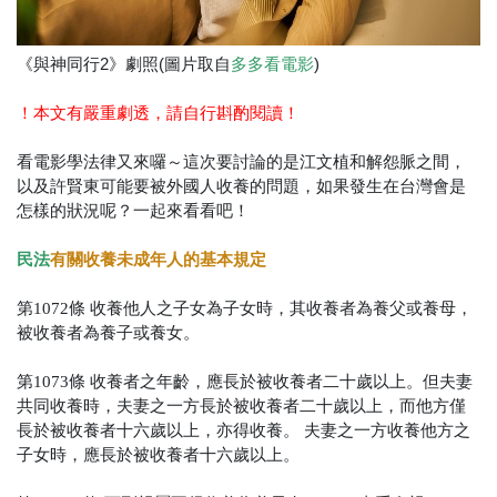
《與神同行2》劇照(圖片取自
)
多多看電影
！本文有嚴重劇透，請自行斟酌閱讀！
看電影學法律又來囉～這次要討論的是江文植和解怨脈之間，
以及許賢東可能要被外國人收養的問題，如果發生在台灣會是
怎樣的狀況呢？一起來看看吧！
民法
有關收養未成年人的基本規定
第1072條
收養他人之子女為子女時，其收養者為養父或養母，
被收養者為養子或養女。
第1073條
收養者之年齡，應長於被收養者二十歲以上。但夫妻
共同收養時，夫妻之一方長於被收養者二十歲以上，而他方僅
長於被收養者十六歲以上，亦得收養。
夫妻之一方收養他方之
子女時，應長於被收養者十六歲以上。