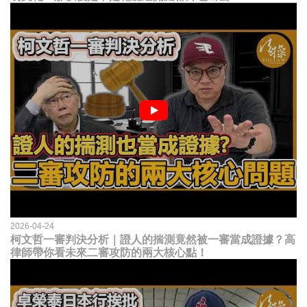
2026-04-24
柯文哲一審判決分析｜證人的揣測竟然被一審當成證據？高
律師帶你看未來二審攻防的兩大核心點！