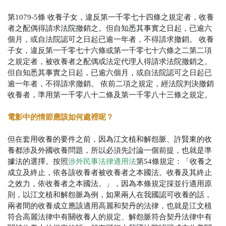
第1079-5條
收養子女，違反第一千零七十四條之規定者，收養
者之配偶得請求法院撤銷之。但自知悉其事實之日起，已逾六
個月，或自法院認可之日起已逾一年者，不得請求撤銷。
收養
子女，違反第一千零七十六條或第一千零七十六條之二第二項
之規定者，被收養者之配偶或法定代理人得請求法院撤銷之。
但自知悉其事實之日起，已逾六個月，或自法院認可之日起已
逾一年者，不得請求撤銷。
依前二項之規定，經法院判決撤銷
收養者，準用第一千零八十二條及第一千零八十三條之規定。
電影中的情節應該如何處裡呢？
但在套用收養的要件之前，因為江文植和解怨脈、許賢東的收
養都涉及外國收養問題，所以必須先討論一個前提，也就是準
據法的選擇。按照
涉外民事法律適用法
第54條規定：「收養之
成立及終止，依各該收養者被收養者之本國法。收養及其終止
之效力，依收養者之本國法。」，因為本條規定採並行適用原
則，以江文植和解怨脈為例，如果兩人在我國認可收養的話，
兩者間的收養成立應該適用高麗和契丹的法律，也就是江文植
符合高麗法律中有關收養人的規定、解怨脈符合契丹法律中有