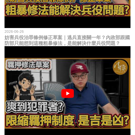
2026-06-26
妨害兵役治罪條例修正草案｜逃兵直接關一年？內政部跟國
防部只能想到這種粗暴修法，是能解決什麼兵役問題？