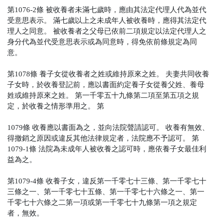
第1076-2條
被收養者未滿七歲時，應由其法定代理人代為並代
受意思表示。
滿七歲以上之未成年人被收養時，應得其法定代
理人之同意。
被收養者之父母已依前二項規定以法定代理人之
身分代為並代受意思表示或為同意時，得免依前條規定為同
意。
第1078條
養子女從收養者之姓或維持原來之姓。
夫妻共同收養
子女時，於收養登記前，應以書面約定養子女從養父姓、養母
姓或維持原來之姓。
第一千零五十九條第二項至第五項之規
定，於收養之情形準用之。
第
1079條
收養應以書面為之，並向法院聲請認可。
收養有無效、
得撤銷之原因或違反其他法律規定者，法院應不予認可。
第
1079-1條
法院為未成年人被收養之認可時，應依養子女最佳利
益為之。
第1079-4條
收養子女，違反第一千零七十三條、第一千零七十
三條之一、第一千零七十五條、第一千零七十六條之一、第一
千零七十六條之二第一項或第一千零七十九條第一項之規定
者，無效。